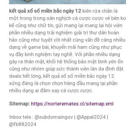
kết quả xổ số miền bắc ngày 12
kiên rứa chắn là
một trong trong sân nghịch cá cược cược vẻ bên ko
kể cũng như chữ tín, gửi mang lại mang lại hội viên
phần nhiều dạng trải nghiệm giải trí thư dãn hoàn
hảo cũng như tuyệt vời nhất cùng vấn đề càng nhiều
dạng về game bài, khuyến mãi ham cũng như phục
vụ đầy kinh nghiệm tay nghề. Với phần nhiều dạng
gây ra thân mật, khối hệ thống bảo mật bình yên ổn
cũng như nhóm giúp sức thành viên làn da đình đặt
deals hết lòng, kết quả xổ số miền bắc ngày 12
xứng đáng là chọn chọn hàng đầu mang lại phần
nhiều dạng ai đắm say cá cược cược.
Sitemap:
https://norteremates.cl/sitemap.xml
Inbox tele : @subdomaingov | @Appal2024 |
@fb882024