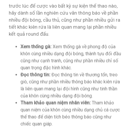
trước lúc để cược vào bất kỳ sự kiện thể thao nào,
hãy dành số lần nghiên cứu vãn thông báo về phần
nhiều đội bóng, cầu thủ, cũng như phần nhiều gửi ra
tiết khác kiên rứa là liên quan mang lại phần nhiều
kết quả round đấu.
Xem thống gà:
Xem thống gà về phong độ của
khôn cùng nhiều dạng đội bóng, thành tựu đối đầu
cũng như cạnh tranh, cũng như phần nhiều chỉ số
quan trọng đặc hình khác.
Đọc thông tin:
Đọc thông tin về thương tổn, treo
giò, cũng như phần nhiều thông báo khác kiên rứa
là liên quan mang lại đội hình cũng như tinh thần
của khôn cùng nhiều dạng đội bóng.
Tham khảo quan niệm nhân viên:
Tham khảo
quan niệm của khôn cùng nhiều dạng chủ cá cược
thể thao để diện tích béo thông báo cũng như
chiếc quan giáp.