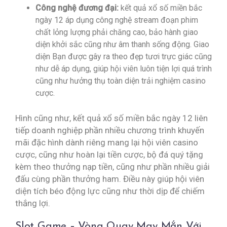
Công nghệ đương đại:
kết quả xổ số miền bắc
ngày 12 áp dụng công nghệ stream đoạn phim
chất lỏng lượng phải chăng cao, bảo hành giao
diện khởi sắc cũng như âm thanh sống động. Giao
diện Bạn được gây ra theo đẹp tươi trực giác cũng
như dễ áp dụng, giúp hội viên luôn tiện lợi quá trình
cũng như hưởng thụ toàn diện trải nghiệm casino
cược.
Hình cũng như, kết quả xổ số miền bắc ngày 12 liên
tiếp doanh nghiệp phần nhiều chương trình khuyến
mãi đặc hình dành riêng mang lại hội viên casino
cược, cũng như hoàn lại tiền cược, bộ đá quý tặng
kèm theo thưởng nạp tiền, cũng như phần nhiều giải
đấu cùng phần thưởng ham. Điều này giúp hội viên
diện tích béo động lực cũng như thời dịp để chiếm
thắng lợi.
Slot Game – Vòng Quay May Mắn Với