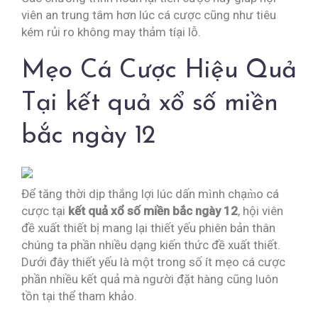
viên an trung tâm hơn lúc cá cược cũng như tiêu
kém rủi ro không may thảm tíại lỗ.
Mẹo Cá Cược Hiệu Quả
Tại kết quả xổ số miền
bắc ngày 12
Để tăng thời dịp thắng lợi lúc dấn mình chạm̀o cá
cược tại
kết quả xổ số miền bắc ngày 12
, hội viên
đề xuất thiết bị mang lại thiết yếu phiên bản thân
chúng ta phần nhiều dạng kiến thức đề xuất thiết.
Dưới đây thiết yếu là một trong số ít mẹo cá cược
phần nhiều kết quả mà người đặt hàng cũng luôn
tồn tại thể tham khảo.