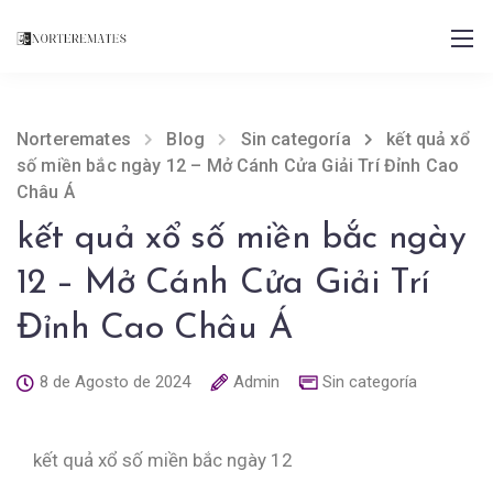
Norteremates
Blog
Sin categoría
kết quả xổ
số miền bắc ngày 12 – Mở Cánh Cửa Giải Trí Đỉnh Cao
Châu Á
kết quả xổ số miền bắc ngày
12 – Mở Cánh Cửa Giải Trí
Đỉnh Cao Châu Á
8 de Agosto de 2024
Admin
Sin categoría
kết quả xổ số miền bắc ngày 12