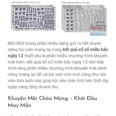
Một Một trong phần nhiều dạng gửi ra tiết duyên
dáng hội viên mang lại cùng
kết quả xổ số miền bắc
ngày 12
thiết yếu là phần nhiều chương trình khuyến
mãi ham. kết quả xổ số miền bắc ngày 12 liên tiếp
trình làng phần nhiều chương trình khuyến mãi dành
riêng mang lại tất cả hội viên còn mới cũng như hội
viên thời buổi này, giúp hội viên diện tích béo thời dịp
ngày càng tăng doanh thu.
Khuyến Mãi Chào Mừng – Khởi Đầu
May Mắn