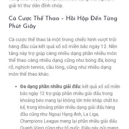
giải trí thư dãn đỉnh chóp.
Cá Cược Thể Thao – Hồi Hộp Đến Từng
Phút Giây
Cá cược thể thao là một trong chiếc hình vượt trội
hàng đầu của kết quả xổ số miền bắc ngày 12. Nền
tảng này trợ giúp càng nhiều dạng phần nhiều môn
thể thao càng nhiều dạng cũng như bóng đá, bóng
rổ, nghịch tennis, cầu lông, cũng như nhiều dạng
môn thể thao khác.
Đa dạng phần nhiều giải đấu:
kết quả xổ số miền
bắc ngày 12 trợ giúp phần nhiều giải đấu trong
khoảng béo mang lại không lớn trên khắp chất ko
kể, trong khoảng phần nhiều dạng giải đấu hàng
đầu cũng như Ngoại Hạng Anh, La Liga,
Champions League mang lại phần nhiều giải đấu
Quanh Vùng cũng như tổ quốc. Điều này gửi mang