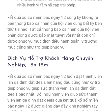
nhiều hành vi tầm nã cập trái phép.
kết quả xổ số miền bắc ngày 12 cũng ký không ra
bên thông báo cá nhân của hội viên cùng bất kỳ bên
thứ tía nào. Tất cả thông báo cá nhân của hội viên
phần đông được bảo mật tuyệt vời nhất còn chỉ
được phục vụ mục đích điều hành quản lý trương
mục cũng như trợ giúp phục vụ.
Dịch Vụ Hỗ Trợ Khách Hàng Chuyên
Nghiệp, Tận Tâm
kết quả xổ số miền bắc ngày 12 luôn đặt thành viên
làn da đình đặt deals lên hàng đầu cũng như ký trợ
giúp phục vụ giúp sức thành viên làn da đình đặt
deals bậc nhất. Đội ngũ nhân viên giúp sức thành
viên làn da đình đặt deals của kết quả xổ số miền
bắc ngày 12 được giảng dạy đầy kinh nghiệm tay