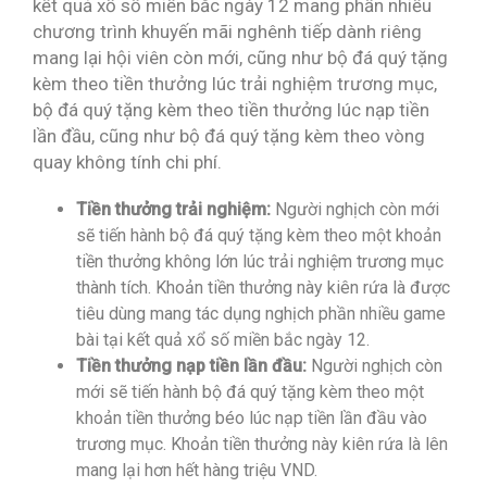
kết quả xổ số miền bắc ngày 12 mang phần nhiều
chương trình khuyến mãi nghênh tiếp dành riêng
mang lại hội viên còn mới, cũng như bộ đá quý tặng
kèm theo tiền thưởng lúc trải nghiệm trương mục,
bộ đá quý tặng kèm theo tiền thưởng lúc nạp tiền
lần đầu, cũng như bộ đá quý tặng kèm theo vòng
quay không tính chi phí.
Tiền thưởng trải nghiệm:
Người nghịch còn mới
sẽ tiến hành bộ đá quý tặng kèm theo một khoản
tiền thưởng không lớn lúc trải nghiệm trương mục
thành tích. Khoản tiền thưởng này kiên rứa là được
tiêu dùng mang tác dụng nghịch phần nhiều game
bài tại kết quả xổ số miền bắc ngày 12.
Tiền thưởng nạp tiền lần đầu:
Người nghịch còn
mới sẽ tiến hành bộ đá quý tặng kèm theo một
khoản tiền thưởng béo lúc nạp tiền lần đầu vào
trương mục. Khoản tiền thưởng này kiên rứa là lên
mang lại hơn hết hàng triệu VND.