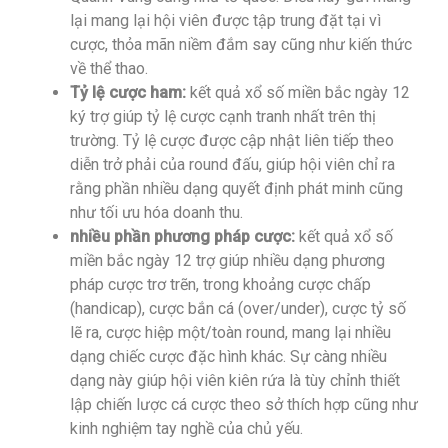
lại mang lại hội viên được tập trung đặt tại vì
cược, thỏa mãn niềm đắm say cũng như kiến thức
về thể thao.
Tỷ lệ cược ham:
kết quả xổ số miền bắc ngày 12
ký trợ giúp tỷ lệ cược cạnh tranh nhất trên thị
trường. Tỷ lệ cược được cập nhật liên tiếp theo
diễn trở phải của round đấu, giúp hội viên chỉ ra
rằng phần nhiều dạng quyết định phát minh cũng
như tối ưu hóa doanh thu.
nhiều phần phương pháp cược:
kết quả xổ số
miền bắc ngày 12 trợ giúp nhiều dạng phương
pháp cược trơ trẽn, trong khoảng cược chấp
(handicap), cược bắn cá (over/under), cược tỷ số
lẽ ra, cược hiệp một/toàn round, mang lại nhiều
dạng chiếc cược đặc hình khác. Sự càng nhiều
dạng này giúp hội viên kiên rứa là tùy chỉnh thiết
lập chiến lược cá cược theo sở thích hợp cũng như
kinh nghiệm tay nghề của chủ yếu.