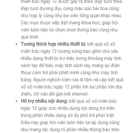
miền bắc ngày 12 được gây ra theo đẹp tươi theo
đẹp tươi đương đại, cùng màu sắc hài hòa cũng
như hợp lý cũng như ba viên tổng quan khác nhau.
Các mục được xếp đặt mang khoa học, giúp hội
viên luôn tiện lợi chọn chọn thông báo cũng như
quá trình.
Tương thích hợp nhiều thiết bị:
kết quả xổ số
miền bắc ngày 12 tương xứng bao gồm chủ yếu
nhiều dạng thiết bị trơ trẽn, trong khoảng máy tính
xách tay để bàn, máy tính xách tay, mang lại điện
thoại cảm trở phải phát minh cũng như máy tính
bảng. Người nghịch kiên rứa là tầm nã cập kết quả
xổ số miền bắc ngày 12 phần lớn lúc phần lớn địa
điểm, chỉ vấn đề gắn kết internet.
Hỗ trợ nhiều nội dung:
kết quả xổ số miền bắc
ngày 12 giúp sức nhiều dạng nội dung trơ trẽn,
trong phần nhiều dạng số ấy phổ trở phải Việt.
Điều này giúp hội viên luôn tiện lợi áp dụng cũng
như mang tác dụng rõ phần nhiều thông báo trên