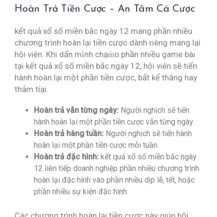
Hoàn Trả Tiền Cược – An Tâm Cá Cược
kết quả xổ số miền bắc ngày 12 mang phần nhiều
chương trình hoàn lại tiền cược dành riêng mang lại
hội viên. Khi dấn mình chạm̀o phần nhiều game bài
tại kết quả xổ số miền bắc ngày 12, hội viên sẽ tiến
hành hoàn lại một phần tiền cược, bất kể thắng hay
thảm tíại.
Hoàn trả vẫn từng ngày:
Người nghịch sẽ tiến
hành hoàn lại một phần tiền cược vẫn từng ngày.
Hoàn trả hàng tuần:
Người nghịch sẽ tiến hành
hoàn lại một phần tiền cược mỗi tuần.
Hoàn trả đặc hình:
kết quả xổ số miền bắc ngày
12 liên tiếp doanh nghiệp phần nhiều chương trình
hoàn lại đặc hình vào phần nhiều dịp lễ, tết, hoặc
phần nhiều sự kiện đặc hình.
Các chương trình hoàn lại tiền cược này giúp hội