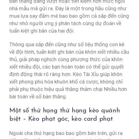
bàn thắng đang vượt hoặc tiết kiệm hơn mức ngôi
nhà mẫu mã gửi ra. Đây là một trong hầu cũng như
mua lựa say đắm mê bao bao gồm cả sắp đến cũng
như nhỏ người ưng ý phân tách cùng dự đoán về
tuấn kiệt ghi bàn của hai đội.
Thông qua sắp đến cũng như số liệu thống con kê
về đội hình, tuấn kiệt ghi bàn của khôn xiết nhiều cầu
thủ, giải pháp nghịch cùng phương thức của khôn
xiết nhiều đội, các bạn hoàn toàn có thể gửi quyết
định động thái rõ ràng hơn. Kèo Tài Xỉu giúp khôn
xiết phong phú hóa khuôn khổ cá cược, không chỉ
phải phụ thuộc hiệu quả thắng thảm chại Nhiều hơn
bài toán về số bàn thắng.
Một số thứ hạng thứ hạng kèo quánh
biệt – Kèo phạt góc, kèo card phạt
Ngoài cha thứ hạng bao bao gồm bên trên, gửi ra