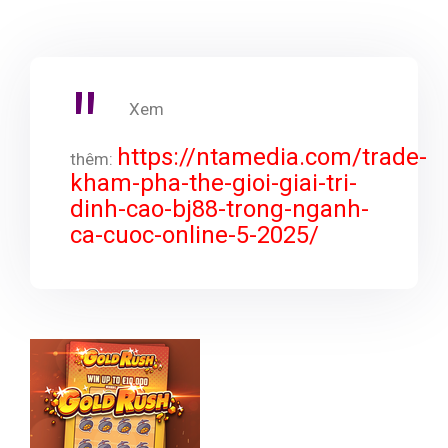
Xem
https://ntamedia.com/trade-
thêm:
kham-pha-the-gioi-giai-tri-
dinh-cao-bj88-trong-nganh-
ca-cuoc-online-5-2025/