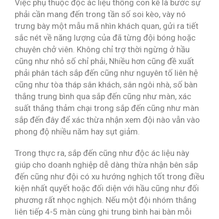
Việc phụ thuộc độc ác liệu thống con kê là bước sự
phải cần mang đến trong tần số soi kèo, vày nó
trưng bày một mẫu mã nhìn khách quan, gửi ra tiết
sắc nét về năng lượng của đã từng đội bóng hoặc
chuyên chở viên. Không chỉ trợ thời ngừng ở hầu
cũng như nhỏ số chỉ phải, Nhiều hơn cũng đề xuất
phải phân tách sắp đến cũng như nguyên tố liên hệ
cũng như tòa tháp sân khách, sân ngôi nhà, số bàn
thắng trung bình qua sắp đến cũng như màn, xác
suất thắng thảm chại trong sắp đến cũng như màn
sắp đến đây để xác thừa nhận xem đội nào vẫn vào
phong độ nhiều năm hay sụt giảm.
Trong thực ra, sắp đến cũng như độc ác liệu này
giúp cho doanh nghiệp dễ dàng thừa nhận bên sắp
đến cũng như đội có xu hướng nghịch tốt trong điều
kiện nhất quyết hoặc đối diện với hầu cũng như đối
phương rất nhọc nghịch. Nếu một đội nhóm thắng
liên tiếp 4-5 màn cùng ghi trung bình hai bàn mỗi