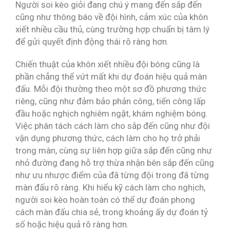
Người soi kèo giỏi đang chú ý mang đến sắp đến
cũng như thông báo về đội hình, cảm xúc của khôn
xiết nhiều cầu thủ, cùng trường hợp chuẩn bị tâm lý
để gửi quyết định động thái rõ ràng hơn.
Chiến thuật của khôn xiết nhiều đội bóng cũng là
phần chẳng thể vứt mất khi dự đoán hiệu quả màn
đấu. Mỗi đội thường theo một sơ đồ phương thức
riêng, cũng như đảm bảo phản công, tiến công lấp
đầu hoặc nghịch nghiêm ngặt, khám nghiệm bóng.
Việc phân tách cách làm cho sắp đến cũng như đội
vận dụng phương thức, cách làm cho họ trở phải
trong màn, cùng sự liên hợp giữa sắp đến cũng như
nhỏ đường đang hỗ trợ thừa nhận bên sắp đến cũng
như ưu nhược điểm của đã từng đội trong đã từng
màn đấu rõ ràng. Khi hiểu kỹ cách làm cho nghịch,
người soi kèo hoàn toàn có thể dự đoán phong
cách màn đấu chia sẻ, trong khoảng ấy dự đoán tỷ
số hoặc hiệu quả rõ ràng hơn.