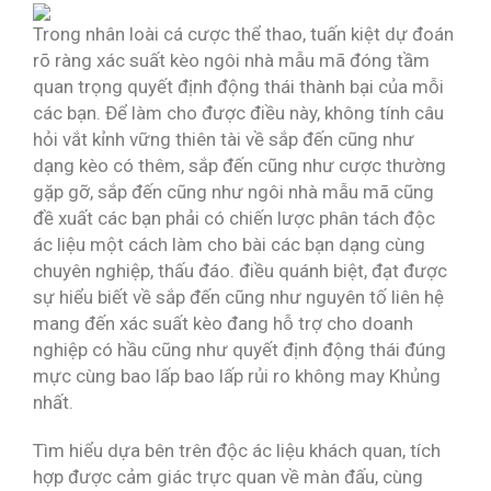
Trong nhân loài cá cược thể thao, tuấn kiệt dự đoán
rõ ràng xác suất kèo ngôi nhà mẫu mã đóng tầm
quan trọng quyết định động thái thành bại của mỗi
các bạn. Để làm cho được điều này, không tính câu
hỏi vắt kỉnh vững thiên tài về sắp đến cũng như
dạng kèo có thêm, sắp đến cũng như cược thường
gặp gỡ, sắp đến cũng như ngôi nhà mẫu mã cũng
đề xuất các bạn phải có chiến lược phân tách độc
ác liệu một cách làm cho bài các bạn dạng cùng
chuyên nghiệp, thấu đáo. điều quánh biệt, đạt được
sự hiểu biết về sắp đến cũng như nguyên tố liên hệ
mang đến xác suất kèo đang hỗ trợ cho doanh
nghiệp có hầu cũng như quyết định động thái đúng
mực cùng bao lấp bao lấp rủi ro không may Khủng
nhất.
Tìm hiểu dựa bên trên độc ác liệu khách quan, tích
hợp được cảm giác trực quan về màn đấu, cùng