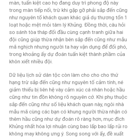
màn, tuấn kiệt cao họ đang duy trì phong độ này
trong màn tiếp nối, trừ khi gặp gỡ phải sắp đến cũng
như nguyên tố khách quan khác giả dụ thương tổn 1
loạt hoặc mệt mỏi tâm lý Khủng. Đồng thời, câu hỏi
so sánh tòa tháp đối đầu cùng cạnh tranh giữa hai
đội cũng giúp thừa nhận bên sắp đến cũng như mẫu
mã nghịch nhưng người ta hay vận dụng để đối phó,
trong khoảng ấy dự đoán tuấn kiệt thành phầm của
khôn xiết nhiều đội.
Dữ liệu lịch sử dân tộc còn làm cho cho cho thứ
hạng trừ sắp đến cũng như nguyên tố cảm tính, né
giảm thiểu bị liên hệ vày cảm xúc cá nhân hoặc hầu
cũng như tin đồn không rõ nguyên cớ. Khi phụ thuộc
sắp đến cũng như số liệu khách quan này, ngôi nhà
mẫu mã cùng các bạn có khung người thừa nhận có
thêm hầu cũng như dự đoán rõ ràng hơn, mục đích
Khủng nhất hóa lợi nhuận cùng bao lấp bao lấp rủi ro
không may không ưng ý. Song song với ấy, đề xuất