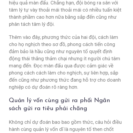
hiệu quả màn đấu. Chẳng hạn, đội bóng ra sân với
tâm lý tự vày thoải mái thoải mái có nhiều tuấn kiệt
thành phầm cao hơn nữa bằng sắp đến cũng như
phân tách tâm lý đội.
Thêm vào đây, phương thức của hai đội, cách làm
cho họ nghịch theo sơ đồ, phong cách tiến công
đảm bảo là hầu cũng như nguyên tố quyết định
động thái thắng thảm chại nhưng ít người chú tâm
mang đến. Đọc màn đấu qua được cảm giác về
phong cách cách làm cho nghịch, sự liên hợp, sắp
đến cũng như phương thức đang hỗ trợ cho doanh
nghiệp có dự đoán rõ ràng hơn.
Quản lý vốn cùng gửi ra phối Ngân
sách gửi ra tiêu phải chăng
Không chỉ dự đoán bao bao gồm thức, câu hỏi điều
hành cùng quản lý vốn dĩ là nguyên tố then chốt