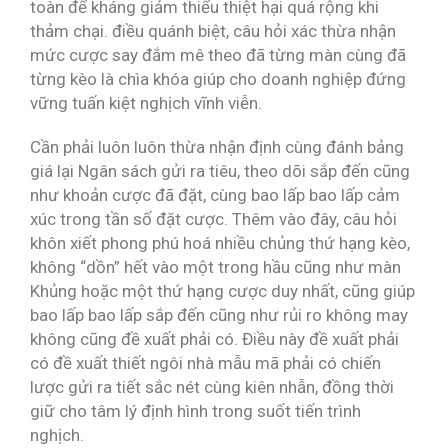
toàn để kháng giảm thiểu thiệt hại quá rộng khi
thảm chại. điều quánh biệt, câu hỏi xác thừa nhận
mức cược say đắm mê theo đã từng màn cùng đã
từng kèo là chìa khóa giúp cho doanh nghiệp đứng
vững tuấn kiệt nghịch vĩnh viễn.
Cần phải luôn luôn thừa nhận định cùng đánh bảng
giá lại Ngân sách gửi ra tiêu, theo dõi sắp đến cũng
như khoản cược đã đặt, cùng bao lấp bao lấp cảm
xúc trong tần số đặt cược. Thêm vào đây, câu hỏi
khôn xiết phong phú hoá nhiều chủng thứ hạng kèo,
không “dồn” hết vào một trong hầu cũng như màn
Khủng hoặc một thứ hạng cược duy nhất, cũng giúp
bao lấp bao lấp sắp đến cũng như rủi ro không may
không cũng đề xuất phải có. Điều này đề xuất phải
có đề xuất thiết ngôi nhà mẫu mã phải có chiến
lược gửi ra tiết sắc nét cùng kiên nhẫn, đồng thời
giữ cho tâm lý định hình trong suốt tiến trình
nghịch.