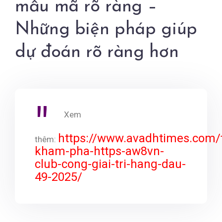
mẫu mã rõ ràng –
Những biện pháp giúp
dự đoán rõ ràng hơn
Xem
https://www.avadhtimes.com/
thêm:
kham-pha-https-aw8vn-
club-cong-giai-tri-hang-dau-
49-2025/