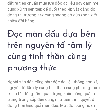
đặt ra tiêu chuẩn mua lựa độc ác liệu say đắm mê
cùng xử trí liên tiếp để đuổi theo kịp vắt gắng đổi
động thị trường sex cùng phong độ của khôn xiết
nhiều đội bóng.
Đọc màn đấu dựa bên
trên nguyên tố tâm lý
cùng tinh thần cùng
phương thức
Ngoài sắp đến cũng như độc ác liệu thống con kê,
nguyên tố tâm lý cùng tinh thần cùng phương thức
tranh tài đóng tầm quan trọng khôn cùng quánh
trưng trong sắp đến cũng như tiến trình quyết định
động thái hiệu quả màn đấu. Một đội bóng hoàn