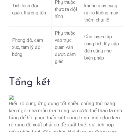
Phụ thuộc
Tình hình đội
không may cùng
thực ra đội
quân, thương tổn
rủi ro không may
hình
thảm chại lỗ
Phụ thuộc
Cần luyện tập
Phong độ, cảm
vào trực
cùng tích lũy sắp
xúc, tâm lý đội
quan vẫn
đến cũng như
bóng
được cảm
biện pháp
giác
Tổng kết
Hiểu rõ cùng ứng dụng tốt nhiều chủng thứ hạng
kèo ngôi nhà mẫu mã trong cá cược thể thao là nền
tảng để hồi phục tuấn kiệt công trình. Việc đọc kèo
rõ ràng đề xuất phải có đề xuất thiết sự tích hợp
giữa phân tách độc ác liệu khách quan, được cảm