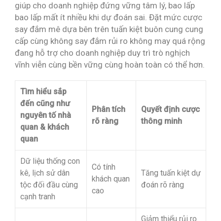
giúp cho doanh nghiệp đứng vững tâm lý, bao lấp
bao lấp mất ít nhiều khi dự đoán sai. Đặt mức cược
say đắm mê dựa bên trên tuấn kiệt buôn cung cung
cấp cùng không say đắm rủi ro không may quá rộng
đang hỗ trợ cho doanh nghiệp duy trì trò nghịch
vĩnh viễn cùng bền vững cùng hoàn toàn có thể hơn.
Tìm hiểu sắp
đến cũng như
Phân tích
Quyết định cược
nguyên tố nhà
rõ ràng
thông minh
quan & khách
quan
Dữ liệu thống con
Có tính
kê, lịch sử dân
Tăng tuấn kiệt dự
khách quan
tộc đối đầu cùng
đoán rõ ràng
cao
cạnh tranh
Giảm thiểu rủi ro