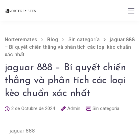
Norteremates
Blog
Sin categoría
jaguar 888
– Bí quyết chiến thắng và phân tích các loại kèo chuẩn
xác nhất
jaguar 888 – Bí quyết chiến
thắng và phân tích các loại
kèo chuẩn xác nhất
2 de Octubre de 2024
Admin
Sin categoría
jaguar 888