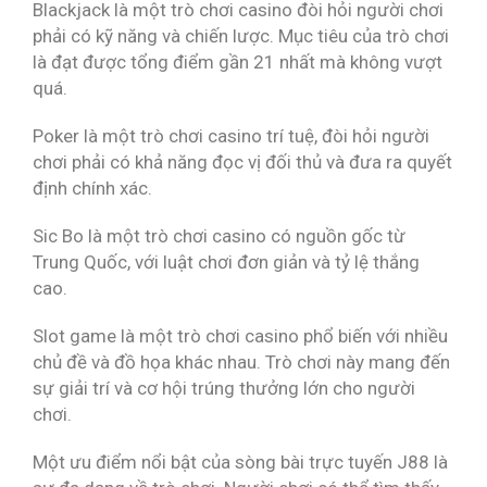
Blackjack là một trò chơi casino đòi hỏi người chơi
phải có kỹ năng và chiến lược. Mục tiêu của trò chơi
là đạt được tổng điểm gần 21 nhất mà không vượt
quá.
Poker là một trò chơi casino trí tuệ, đòi hỏi người
chơi phải có khả năng đọc vị đối thủ và đưa ra quyết
định chính xác.
Sic Bo là một trò chơi casino có nguồn gốc từ
Trung Quốc, với luật chơi đơn giản và tỷ lệ thắng
cao.
Slot game là một trò chơi casino phổ biến với nhiều
chủ đề và đồ họa khác nhau. Trò chơi này mang đến
sự giải trí và cơ hội trúng thưởng lớn cho người
chơi.
Một ưu điểm nổi bật của sòng bài trực tuyến J88 là