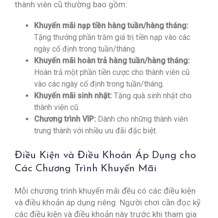
thành viên cũ thường bao gồm:
Khuyến mãi nạp tiền hàng tuần/hàng tháng:
Tặng thưởng phần trăm giá trị tiền nạp vào các
ngày cố định trong tuần/tháng.
Khuyến mãi hoàn trả hàng tuần/hàng tháng:
Hoàn trả một phần tiền cược cho thành viên cũ
vào các ngày cố định trong tuần/tháng.
Khuyến mãi sinh nhật:
Tặng quà sinh nhật cho
thành viên cũ.
Chương trình VIP:
Dành cho những thành viên
trung thành với nhiều ưu đãi đặc biệt.
Điều Kiện và Điều Khoản Áp Dụng cho
Các Chương Trình Khuyến Mãi
Mỗi chương trình khuyến mãi đều có các điều kiện
và điều khoản áp dụng riêng. Người chơi cần đọc kỹ
các điều kiện và điều khoản này trước khi tham gia