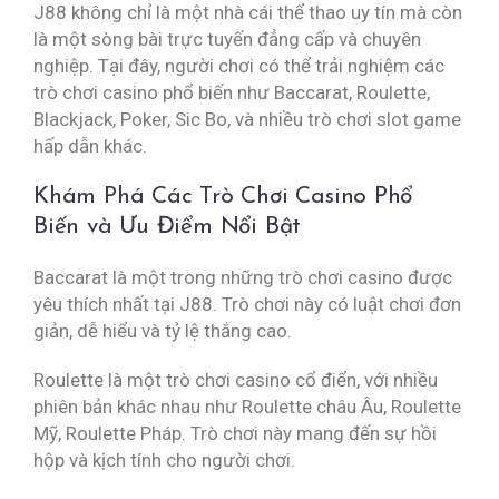
J88 không chỉ là một nhà cái thể thao uy tín mà còn
là một sòng bài trực tuyến đẳng cấp và chuyên
nghiệp. Tại đây, người chơi có thể trải nghiệm các
trò chơi casino phổ biến như Baccarat, Roulette,
Blackjack, Poker, Sic Bo, và nhiều trò chơi slot game
hấp dẫn khác.
Khám Phá Các Trò Chơi Casino Phổ
Biến và Ưu Điểm Nổi Bật
Baccarat là một trong những trò chơi casino được
yêu thích nhất tại J88. Trò chơi này có luật chơi đơn
giản, dễ hiểu và tỷ lệ thắng cao.
Roulette là một trò chơi casino cổ điển, với nhiều
phiên bản khác nhau như Roulette châu Âu, Roulette
Mỹ, Roulette Pháp. Trò chơi này mang đến sự hồi
hộp và kịch tính cho người chơi.