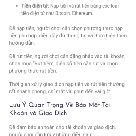
Tiền điện tử:
Nạp tiền và rút tiền bằng các loại
tiền điện tử như Bitcoin, Ethereum.
Để nạp tiền, người chơi cần chọn phương thức nạp
tiền phù hợp, điền đầy đủ thông tin và thực hiện theo
hướng dẫn.
Để rút tiền, người chơi cần đăng nhập vào tài khoản,
chọn mục “Rút tiền”, điền số tiền cần rút và chọn
phương thức rút tiền.
Thời gian xử lý giao dịch nạp tiền và rút tiền thường
rất nhanh chóng, chỉ mất vài phút đến vài giờ.
Lưu Ý Quan Trọng Về Bảo Mật Tài
Khoản và Giao Dịch
Để đảm bảo an toàn cho tài khoản và giao dịch,
người chơi cần lưu ý những điều sau: