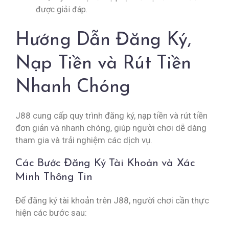
được giải đáp.
Hướng Dẫn Đăng Ký,
Nạp Tiền và Rút Tiền
Nhanh Chóng
J88 cung cấp quy trình đăng ký, nạp tiền và rút tiền
đơn giản và nhanh chóng, giúp người chơi dễ dàng
tham gia và trải nghiệm các dịch vụ.
Các Bước Đăng Ký Tài Khoản và Xác
Minh Thông Tin
Để đăng ký tài khoản trên J88, người chơi cần thực
hiện các bước sau: