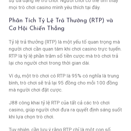
sự đa dạng về trò chơi. Người chơi có thể tìm thấy
mọi trò chơi casino mình yêu thích tại đây.
Phân Tích Tỷ Lệ Trả Thưởng (RTP) và
Cơ Hội Chiến Thắng
Tỷ lệ trả thưởng (RTP) là một yếu tố quan trọng mà
người chơi cần quan tâm khi chơi casino trực tuyến.
RTP là tỷ lệ phần trăm số tiền cược mà trò chơi trả
lại cho người chơi trong thời gian dài.
Ví dụ, một trò chơi có RTP là 95% có nghĩa là trung
bình, trò chơi sẽ trả lại 95 đồng cho mỗi 100 đồng
mà người chơi đặt cược.
J88 công khai tỷ lệ RTP của tất cả các trò chơi
casino, giúp người chơi đưa ra quyết định sáng suốt
khi lựa chọn trò chơi.
Tuy nhiên, cần lưu ý rằng RTP chỉ là một con số