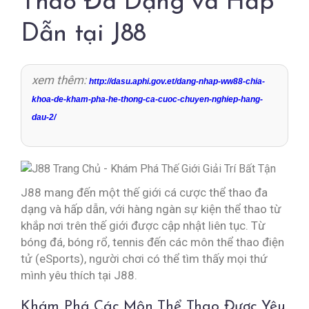
Thao Đa Dạng và Hấp
Dẫn tại J88
xem thêm:
http://dasu.aphi.gov.et/dang-nhap-ww88-chia-
khoa-de-kham-pha-he-thong-ca-cuoc-chuyen-nghiep-hang-
dau-2/
J88 mang đến một thế giới cá cược thể thao đa
dạng và hấp dẫn, với hàng ngàn sự kiện thể thao từ
khắp nơi trên thế giới được cập nhật liên tục. Từ
bóng đá, bóng rổ, tennis đến các môn thể thao điện
tử (eSports), người chơi có thể tìm thấy mọi thứ
mình yêu thích tại J88.
Khám Phá Các Môn Thể Thao Được Yêu