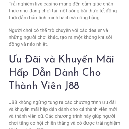
Trải nghiệm live casino mang đến cảm giác chân
thực như đang chơi tại một sòng bài thực tế, đồng
thời đảm bảo tính minh bạch và công bằng.
Người chơi có thể trò chuyện với các dealer và
những người chơi khác, tạo ra một không khí sôi
động và náo nhiệt.
Ưu Đãi và Khuyến Mãi
Hấp Dẫn Dành Cho
Thành Viên J88
J88 không ngừng tung ra các chương trình ưu đãi
và khuyến mãi hấp dẫn dành cho cả thành viên mới
và thành viên cũ. Các chương trình này giúp người
chơi tăng cơ hội chiến thắng và có được trải nghiệm