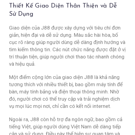
Thiết Kế Giao Diện Thân Thiện và Dễ
Sử Dụng
Giao diện của J88 được xây dựng với tiêu chí đơn
giản, hiện đại và dễ sử dụng. Màu sắc hài hòa, bố
cục rõ ràng giúp người dùng dễ dàng định hướng và
tìm kiếm thông tin. Các nút chức năng được đặt ở vị
trí thuận tiện, giúp người chơi thao tác nhanh chóng
và hiệu quả.
Một điểm cộng lớn của giao diện J88 là khả năng
tương thích với nhiều thiết bị, bao gồm máy tính để
bàn, máy tính bảng và điện thoại thông minh. Nhờ
đó, người chơi có thể truy cập và trải nghiệm dịch
vụ mọi lúc mọi nơi, chỉ cần có kết nối internet.
Ngoài ra, J88 còn hỗ trợ đa ngôn ngữ, bao gồm cả
tiếng Việt, giúp người dùng Việt Nam dễ dàng tiếp
cận và sử dụng. Điều này thể hiện sự quan tâm và