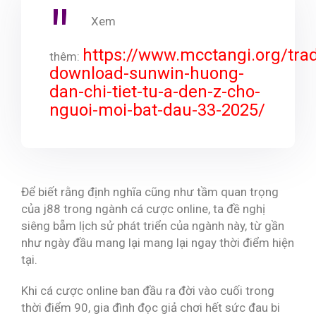
Xem
https://www.mcctangi.org/tra
thêm:
download-sunwin-huong-
dan-chi-tiet-tu-a-den-z-cho-
nguoi-moi-bat-dau-33-2025/
Để biết rằng định nghĩa cũng như tầm quan trọng
của j88 trong ngành cá cược online, ta đề nghị
siêng bẵm lịch sử phát triển của ngành này, từ gần
như ngày đầu mang lại mang lại ngay thời điểm hiện
tại.
Khi cá cược online ban đầu ra đời vào cuối trong
thời điểm 90, gia đình đọc giả chơi hết sức đau bi