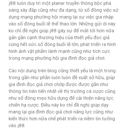
j88 luôn duy trì một planer truyền thông bộc phá
sáng xây đắp cũng như đa dạng, từ số đông việc sử
dụng mạng phường hội mang lại sự việc gia nhập
vào số đông buổi lễ thể thao lớn. Những gửi di này
ko chỉ đề nghị giúp j88 gây sự để mắt tới hơn nữa
gắn gần cạnh thương hiệu của thiết yếu đọc giả
cùng hết sức số đông buổi lễ lớn, phát triển ra hình
hình ảnh vật phẩm lành mạnh cũng như tích cực
trong mạng phường hội gia đình đọc giả chơi.
Các nội dung trên blog cũng thiết yếu là một trong
trong gần như phần luôn luôn đề xuất sở hữu, giúp
gia đình đọc giả chơi chớp được được gần như
thông tin tiên tiến nhất về thị trường cá cược cũng
như số đông mẹo hữu dụng để cải thiện năng lực
chiến hạ cược. Điều này ko chỉ đề nghị giúp dạy
mang lại gia đình đọc giả chơi năng lực cũng như
kiến thức hơn nữa chế phát triển ra niềm tin tưởng
vào j88.