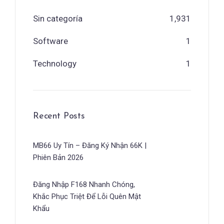
Sin categoría
1,931
Software
1
Technology
1
Recent Posts
MB66 Uy Tín – Đăng Ký Nhận 66K |
Phiên Bản 2026
Đăng Nhập F168 Nhanh Chóng,
Khắc Phục Triệt Để Lỗi Quên Mật
Khẩu