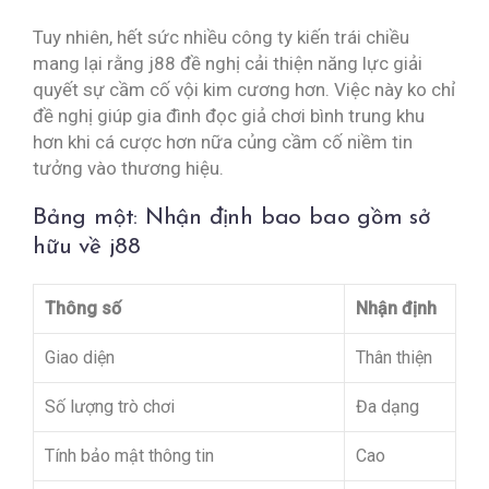
Tuy nhiên, hết sức nhiều công ty kiến trái chiều
mang lại rằng j88 đề nghị cải thiện năng lực giải
quyết sự cầm cố vội kim cương hơn. Việc này ko chỉ
đề nghị giúp gia đình đọc giả chơi bình trung khu
hơn khi cá cược hơn nữa củng cầm cố niềm tin
tưởng vào thương hiệu.
Bảng một: Nhận định bao bao gồm sở
hữu về j88
Thông số
Nhận định
Giao diện
Thân thiện
Số lượng trò chơi
Đa dạng
Tính bảo mật thông tin
Cao