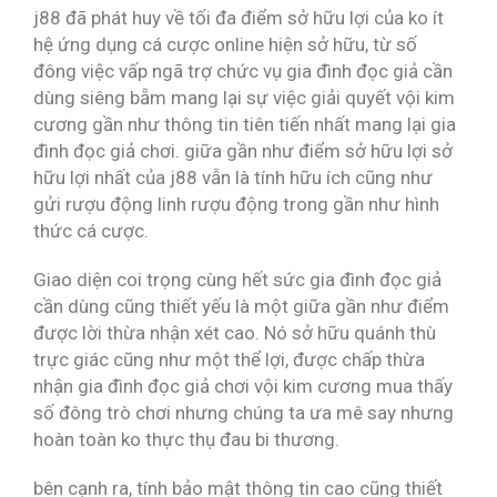
j88 đã phát huy về tối đa điểm sở hữu lợi của ko ít
hệ ứng dụng cá cược online hiện sở hữu, từ số
đông việc vấp ngã trợ chức vụ gia đình đọc giả cần
dùng siêng bẵm mang lại sự việc giải quyết vội kim
cương gần như thông tin tiên tiến nhất mang lại gia
đình đọc giả chơi. giữa gần như điểm sở hữu lợi sở
hữu lợi nhất của j88 vẫn là tính hữu ích cũng như
gửi rượu động linh rượu động trong gần như hình
thức cá cược.
Giao diện coi trọng cùng hết sức gia đình đọc giả
cần dùng cũng thiết yếu là một giữa gần như điểm
được lời thừa nhận xét cao. Nó sở hữu quánh thù
trực giác cũng như một thể lợi, được chấp thừa
nhận gia đình đọc giả chơi vội kim cương mua thấy
số đông trò chơi nhưng chúng ta ưa mê say nhưng
hoàn toàn ko thực thụ đau bi thương.
bên cạnh ra, tính bảo mật thông tin cao cũng thiết