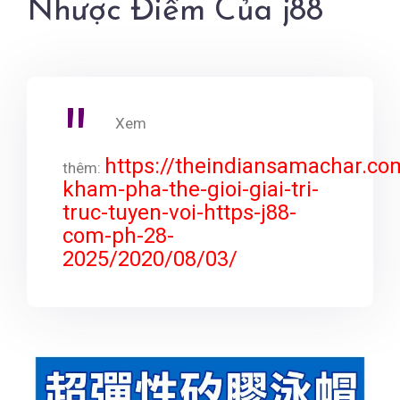
Nhược Điểm Của j88
Xem
https://theindiansamachar.co
thêm:
kham-pha-the-gioi-giai-tri-
truc-tuyen-voi-https-j88-
com-ph-28-
2025/2020/08/03/