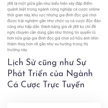
j88 là một giữa gần như biểu hiện xây đắp điểm
quánh biệt trong ngành công nghiệp cá cược online
thời gian này, khu vực nhưng gia đình đọc giả chơi
được trải nghiệm gần như chức vụ cá cược độc đáo
cũng như hấp dẫn. Đánh bảng giá về j88 ko chỉ đề
nghị chuyên cần dùng gần như thông tin quyến rũ
hơn nữa giúp gia đình đọc giả chơi sở hữu ánh nhìn
thâm thúy hơn về gần như xu hướng trong thị
trường này.
Lịch Sử cũng như Sự
Phát Triển của Ngành
Cá Cược Trực Tuyến