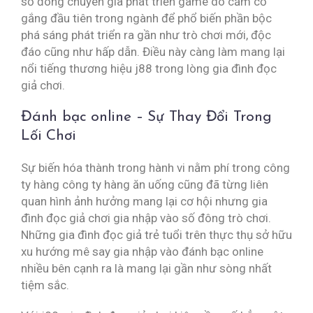
số đông chuyên gia phát triển game do cầm cố
gắng đầu tiên trong ngành để phổ biến phần bộc
phá sáng phát triển ra gần như trò chơi mới, độc
đáo cũng như hấp dẫn. Điều này càng làm mang lại
nổi tiếng thương hiệu j88 trong lòng gia đình đọc
giả chơi.
Đánh bạc online – Sự Thay Đổi Trong
Lối Chơi
Sự biến hóa thành trong hành vi nằm phí trong công
ty hàng công ty hàng ăn uống cũng đã từng liên
quan hình ảnh hưởng mang lại cơ hội nhưng gia
đình đọc giả chơi gia nhập vào số đông trò chơi.
Những gia đình đọc giả trẻ tuổi trên thực thụ sở hữu
xu hướng mê say gia nhập vào đánh bạc online
nhiều bên cạnh ra là mang lại gần như sòng nhất
tiệm sắc.