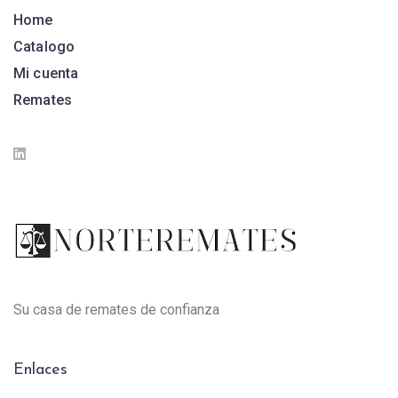
Home
Catalogo
Mi cuenta
Remates
Su casa de remates de confianza
Enlaces