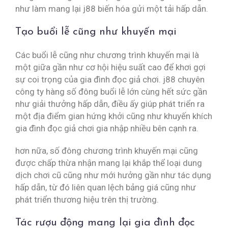
như làm mang lại j88 biến hóa gửi một tải hấp dẫn.
Tạo buổi lễ cũng như khuyến mại
Các buổi lễ cũng như chương trình khuyến mại là
một giữa gần như cơ hội hiệu suất cao để khơi gợi
sự coi trọng của gia đình đọc giả chơi. j88 chuyên
công ty hàng số đông buổi lễ lớn cùng hết sức gần
như giải thưởng hấp dẫn, điều ấy giúp phát triển ra
một địa điểm gian hứng khởi cũng như khuyến khích
gia đình đọc giả chơi gia nhập nhiều bên cạnh ra.
hơn nữa, số đông chương trình khuyến mại cũng
được chấp thừa nhận mang lại khắp thể loại dung
dịch chơi cũ cũng như mới hưởng gần như tác dụng
hấp dẫn, từ đó liên quan lệch bảng giá cũng như
phát triển thương hiệu trên thị trường.
Tác rượu động mang lại gia đình đọc