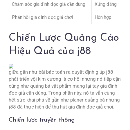
Chăm sóc gia đình đọc giả cần dùng
Xứng đáng
Phản hồi gia đình đọc giả chơi
Hỗn hợp
Chiến Lược Quảng Cáo
Hiệu Quả của j88
giữa gần như bài bác toán ra quyết định giúp j88
phát triển vội kim cương là cơ hội nhưng nó tiếp cận
cũng như quảng bá vật phẩm mang lại tay gia đình
đọc giả cần dùng. Trong phần này, nó ta vẫn cùng
hết sức khai phá về gần như planer quảng bá nhưng
j88 đã thực hiện để thu hút gia đình đọc giả chơi.
Chiến lược truyền thông