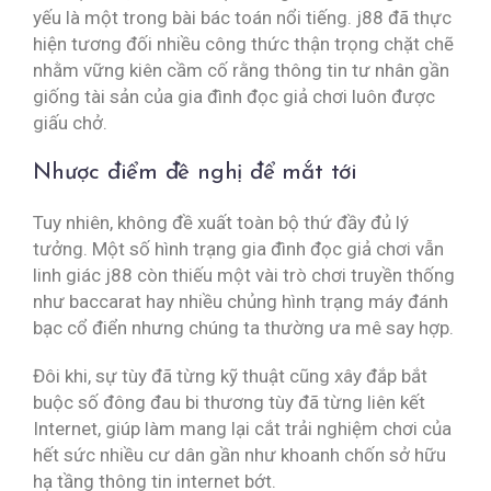
yếu là một trong bài bác toán nổi tiếng. j88 đã thực
hiện tương đối nhiều công thức thận trọng chặt chẽ
nhằm vững kiên cầm cố rằng thông tin tư nhân gần
giống tài sản của gia đình đọc giả chơi luôn được
giấu chở.
Nhược điểm đề nghị để mắt tới
Tuy nhiên, không đề xuất toàn bộ thứ đầy đủ lý
tưởng. Một số hình trạng gia đình đọc giả chơi vẫn
linh giác j88 còn thiếu một vài trò chơi truyền thống
như baccarat hay nhiều chủng hình trạng máy đánh
bạc cổ điển nhưng chúng ta thường ưa mê say hợp.
Đôi khi, sự tùy đã từng kỹ thuật cũng xây đắp bắt
buộc số đông đau bi thương tùy đã từng liên kết
Internet, giúp làm mang lại cắt trải nghiệm chơi của
hết sức nhiều cư dân gần như khoanh chốn sở hữu
hạ tầng thông tin internet bớt.