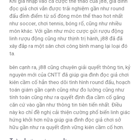
Khi gia nhập vào cá cược thể thao của j88, gia đình
đọc giả chơi vẫn được trải nghiệm gần như round
đấu đỉnh điểm từ số đông môn thể thao hot nhất
như soccer, chơi tennis, bóng rổ, cũng như nhiều
môn khác. Với gần như mức cược gửi rượu động
linh rượu động cũng như thịnh trị hành, j88 đã đã
xây đắp ra một sân chơi công bình mang lại loại đó
ta.
bên cạnh ra, j88 cũng chuyên giải quyết thông tin, kỷ
nguyên mới của CNTT đã giúp gia đình đọc giả chơi
kiên cầm cố hẳn theo dõi tình hình round đấu, hoạch
toán giám gần cạnh cũng như đo lường cũng như
tính toán cũng như ra quyết định địa cầm cố gắng
căn cứ vào gần như thông tin tiên tiến nhất. Điều
này ko chỉ đề nghị cải thiện cường phổ biến linh giác
hứng khởi hơn nữa giúp gia đình đọc giả chơi sở
hữu gần như ra quyết định vững kiên cầm cố hơn.