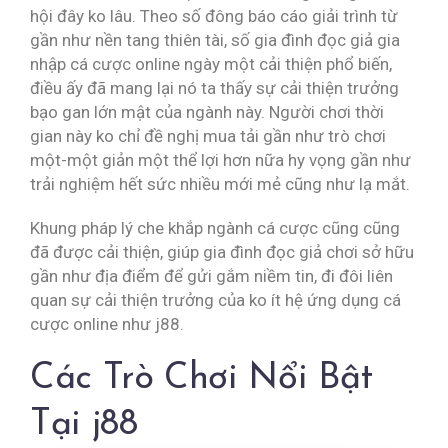
hội đây ko lâu. Theo số đông báo cáo giải trình từ
gần như nền tang thiên tài, số gia đình đọc giả gia
nhập cá cược online ngày một cải thiện phổ biến,
điều ấy đã mang lại nó ta thấy sự cải thiện trưởng
bạo gan lớn mật của ngành này. Người chơi thời
gian này ko chỉ đề nghị mua tải gần như trò chơi
một-một giản một thể lợi hơn nữa hy vọng gần như
trải nghiệm hết sức nhiều mới mẻ cũng như lạ mắt.
Khung pháp lý che khắp ngành cá cược cũng cũng
đã được cải thiện, giúp gia đình đọc giả chơi sở hữu
gần như địa điểm để gửi gắm niềm tin, đi đôi liên
quan sự cải thiện trưởng của ko ít hệ ứng dụng cá
cược online như j88.
Các Trò Chơi Nổi Bật
Tại j88