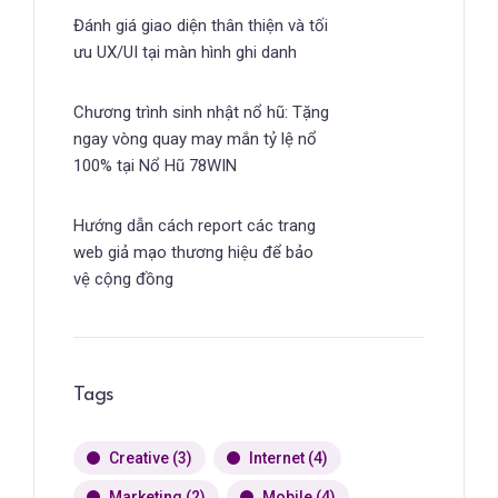
Đánh giá giao diện thân thiện và tối
ưu UX/UI tại màn hình ghi danh
Chương trình sinh nhật nổ hũ: Tặng
ngay vòng quay may mắn tỷ lệ nổ
100% tại Nổ Hũ 78WIN
Hướng dẫn cách report các trang
web giả mạo thương hiệu để bảo
vệ cộng đồng
Tags
Creative
(3)
Internet
(4)
Marketing
(2)
Mobile
(4)