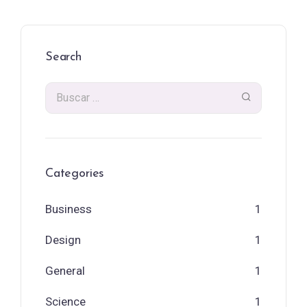
Search
Categories
Business
1
Design
1
General
1
Science
1