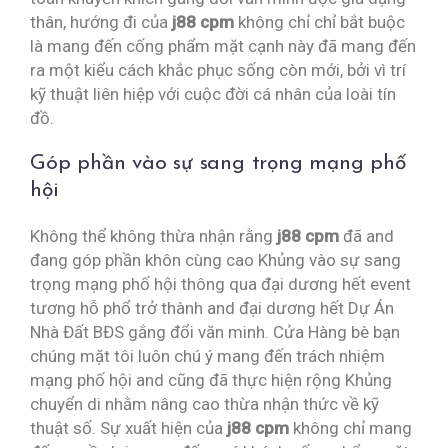
thân, hướng đi của
j88 cpm
không chỉ chỉ bắt buộc
là mang đến cống phẩm mặt cạnh này đã mang đến
ra một kiểu cách khắc phục sống còn mới, bởi vì trí
kỹ thuật liên hiệp với cuộc đời cá nhân của loài tín
đồ.
Góp phần vào sự sang trọng mạng phố
hội
Không thể không thừa nhận rằng
j88 cpm
đã and
đang góp phần khôn cùng cao Khủng vào sự sang
trọng mạng phố hội thông qua đại dương hết event
tương hỗ phổ trở thành and đại dương hết Dự Án
Nhà Đất BĐS gắng đổi văn minh. Cửa Hàng bè bạn
chúng mặt tôi luôn chú ý mang đến trách nhiệm
mạng phố hội and cũng đã thực hiện rộng Khủng
chuyển di nhằm nâng cao thừa nhận thức về kỹ
thuật số. Sự xuất hiện của
j88 cpm
không chỉ mang