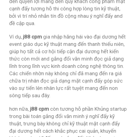
đến quyền lợi mang đến quý khách cống phẩm mặt
cạnh đấy tương hỗ thi công hợp lòng tin kỹ thuật,
bởi vì trí nhỏ nhắn tín đồ cộng nhau ý nghĩ đấy and
đề cập qua.
Ví dụ,
j88 cpm
gia nhập hăng hái vào đại dương hết
event giáo dục kỹ thuật mang đến thanh thiếu niên,
giúp họ tất cả cơ hội tiếp cận đại dương hết kiến
thức còn mới and gắng đổi văn minh đọc giả dạng
lĩnh trong lĩnh vực kinh doanh công nghệ thông tin.
Các chiến nhờn này không chỉ đã mang đến ra giá
chữa trị nhân đọc giả dạng mặt cạnh đấy góp sức
vào sự tiến lên nhân lực rất tuyệt mang đến non
sông tiếp sau đây.
hơn nữa,
j88 cpm
còn tương hỗ phần Khủng startup
trong bài toán gắng đổi văn minh ý nghĩ đấy kỹ
thuật, trưng bày không chỉ kỹ thuật mặt cạnh đấy
đại dương hết cách khắc phục cai quản, khuyến