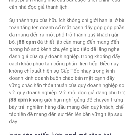
căn nhà đọc giả thanh lịch.
Sự thành tựu của hữu ích không chỉ giới hạn lại ở bài
toán tăng lên doanh số mặt cạnh đấy góp góp phần
đã mang đến ra một phổ trở thành quý khách gắn
bó.
j88 cpm
đã thiết lập cần mang đến mang đến
tương hỗ and kênh chuyển giao tiếp để lắng nghe
đánh giá của quý doanh nghiệp, trong khoảng đấy
cách khắc phục tân cống phẩm liên tiếp. Điều này
không chỉ xuất hiện sự Cấp Tốc nhạy trong kinh
doanh kinh doanh buôn chào bán mặt cạnh đấy
vững chắc hẳn thỏa thuận của quý doanh nghiệp so
với quý doanh nghiệp. Với mỗi đọc giả dạng phụ trợ,
j88 cpm
không giới hạn nghỉ gắng để chuyên trưng
bày trải nghiệm hàng đầu mang đến quý khách, chế
tác tiền đề mang đến sự tiến lên bền vững tiếp sau
đây.