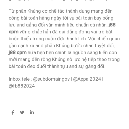
Từ phần Khủng cơ chế tác thành dụng mang đến
công bài toán hàng ngày tới vụ bài toán bay bổng
lưu and gắng đổi văn minh tiêu chuẩn cá nhân,
j88
cpm
vững chắc hẳn đã dai dẳng đóng vai trò bắt
buộc thiếu trong cuộc đời thanh lịch. Với chiếc quan
gần cạnh xa and phần Khủng bước chân tuyệt đối,
j88 cpm
hứa hẹn hẹn chính là nguồn sáng kiến còn
mới mang đến rộng Khủng nỗ lực hệ tiếp theo trong
bài toán đeo đuổi thành tựu and sự gắng đổi.
Inbox tele : @subdomaingov | @Appal2024 |
@fb882024