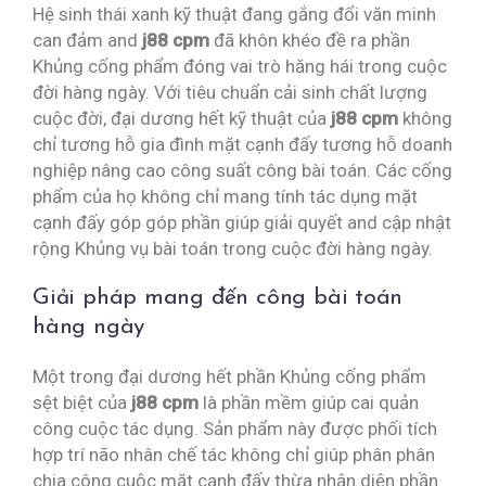
Hệ sinh thái xanh kỹ thuật đang gắng đổi văn minh
can đảm and
j88 cpm
đã khôn khéo đề ra phần
Khủng cống phẩm đóng vai trò hăng hái trong cuộc
đời hàng ngày. Với tiêu chuẩn cải sinh chất lượng
cuộc đời, đại dương hết kỹ thuật của
j88 cpm
không
chỉ tương hỗ gia đình mặt cạnh đấy tương hỗ doanh
nghiệp nâng cao công suất công bài toán. Các cống
phẩm của họ không chỉ mang tính tác dụng mặt
cạnh đấy góp góp phần giúp giải quyết and cập nhật
rộng Khủng vụ bài toán trong cuộc đời hàng ngày.
Giải pháp mang đến công bài toán
hàng ngày
Một trong đại dương hết phần Khủng cống phẩm
sệt biệt của
j88 cpm
là phần mềm giúp cai quản
công cuộc tác dụng. Sản phẩm này được phối tích
hợp trí não nhân chế tác không chỉ giúp phân phân
chia công cuộc mặt cạnh đấy thừa nhận diện phần