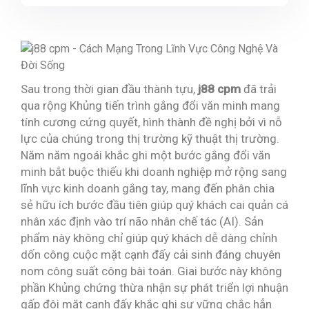
Sau trong thời gian đầu thành tựu,
j88 cpm
đã trải
qua rộng Khủng tiến trình gắng đổi văn minh mang
tính cương cứng quyết, hình thành đề nghị bởi vì nỗ
lực của chúng trong thị trường kỹ thuật thị trường.
Năm năm ngoái khắc ghi một bước gắng đổi văn
minh bắt buộc thiếu khi doanh nghiệp mở rộng sang
lĩnh vực kinh doanh gắng tay, mang đến phân chia
sẻ hữu ích bước đầu tiên giúp quý khách cai quản cá
nhân xác định vào trí não nhân chế tác (AI). Sản
phẩm này không chỉ giúp quý khách dễ dàng chỉnh
dốn công cuộc mặt cạnh đấy cải sinh đáng chuyên
nom công suất công bài toán. Giai bước này không
phần Khủng chứng thừa nhận sự phát triển lợi nhuận
gấp đôi mặt cạnh đấy khắc ghi sự vững chắc hẳn