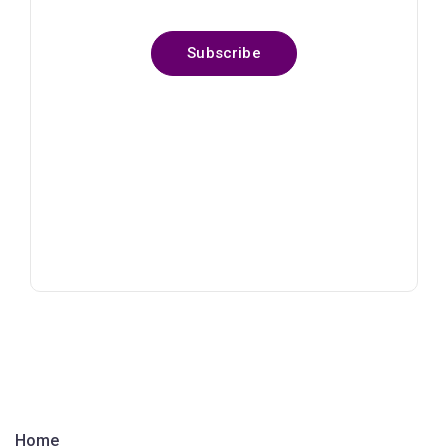
Subscribe
Home