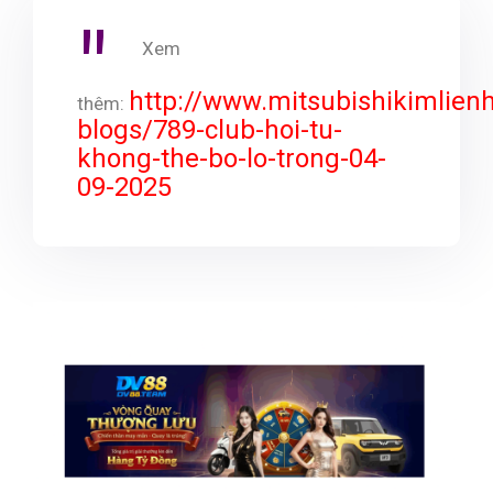
Xem
http://www.mitsubishikimlien
thêm:
blogs/789-club-hoi-tu-
khong-the-bo-lo-trong-04-
09-2025