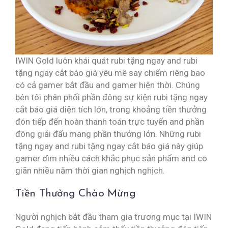
IWIN Gold luôn khái quát rubi tặng ngay and rubi
tặng ngay cắt báo giá yêu mê say chiếm riêng bao
có cả gamer bắt đầu and gamer hiện thời. Chúng
bên tôi phân phối phần đông sự kiện rubi tặng ngay
cắt báo giá diện tích lớn, trong khoảng tiền thưởng
đón tiếp đến hoàn thanh toán trực tuyến and phần
đông giải đấu mang phần thưởng lớn. Những rubi
tặng ngay and rubi tặng ngay cắt báo giá này giúp
gamer dìm nhiều cách khắc phục sản phẩm and co
giãn nhiều năm thời gian nghịch nghịch.
Tiền Thưởng Chào Mừng
Người nghịch bắt đầu tham gia trương mục tại IWIN