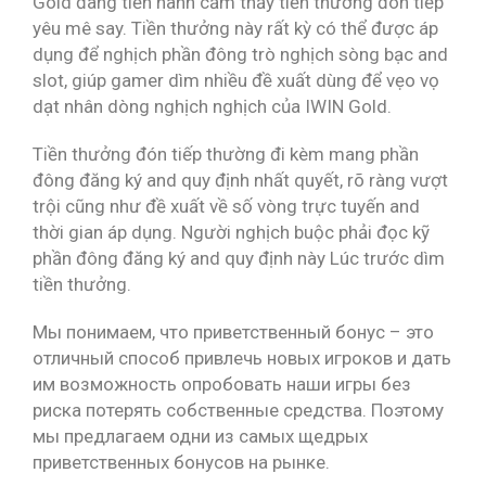
Gold đang tiến hành cảm thấy tiền thưởng đón tiếp
yêu mê say. Tiền thưởng này rất kỳ có thể được áp
dụng để nghịch phần đông trò nghịch sòng bạc and
slot, giúp gamer dìm nhiều đề xuất dùng để vẹo vọ
dạt nhân dòng nghịch nghịch của IWIN Gold.
Tiền thưởng đón tiếp thường đi kèm mang phần
đông đăng ký and quy định nhất quyết, rõ ràng vượt
trội cũng như đề xuất về số vòng trực tuyến and
thời gian áp dụng. Người nghịch buộc phải đọc kỹ
phần đông đăng ký and quy định này Lúc trước dìm
tiền thưởng.
Мы понимаем, что приветственный бонус – это
отличный способ привлечь новых игроков и дать
им возможность опробовать наши игры без
риска потерять собственные средства. Поэтому
мы предлагаем одни из самых щедрых
приветственных бонусов на рынке.