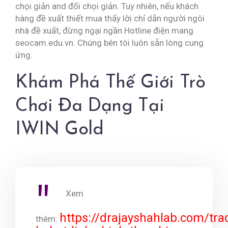
chọi giản and đối chọi giản. Tuy nhiên, nếu khách
hàng đề xuất thiết mua thấy lời chỉ dẫn người ngôi
nhà đề xuất, đừng ngại ngần Hotline điện mang
seocam.edu.vn. Chúng bên tôi luôn sẵn lòng cung
ứng.
Khám Phá Thế Giới Trò
Chơi Đa Dạng Tại
IWIN Gold
Xem
https://drajayshahlab.com/tra
thêm: