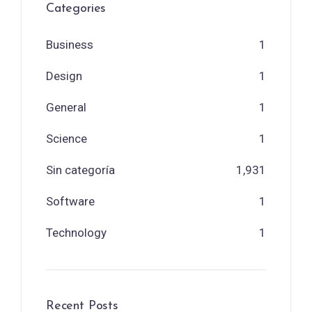
Categories
Business
1
Design
1
General
1
Science
1
Sin categoría
1,931
Software
1
Technology
1
Recent Posts