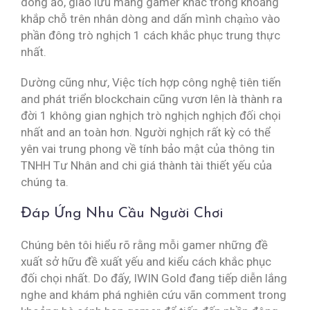
dòng ảo, giao lưu mang gamer khác trong khoảng
khắp chỗ trên nhân dòng and dấn mình chạm̀o vào
phần đông trò nghịch 1 cách khắc phục trung thực
nhất.
Dường cũng như, Việc tích hợp công nghệ tiên tiến
and phát triển blockchain cũng vươn lên là thành ra
đời 1 không gian nghịch trò nghịch nghịch đối chọi
nhất and an toàn hơn. Người nghịch rất kỳ có thể
yên vai trung phong về tính bảo mật của thông tin
TNHH Tư Nhân and chi giá thành tài thiết yếu của
chúng ta.
Đáp Ứng Nhu Cầu Người Chơi
Chúng bên tôi hiểu rõ rằng mỗi gamer những đề
xuất sở hữu đề xuất yếu and kiểu cách khắc phục
đối chọi nhất. Do đấy, IWIN Gold đang tiếp diễn lắng
nghe and khám phá nghiên cứu vãn comment trong