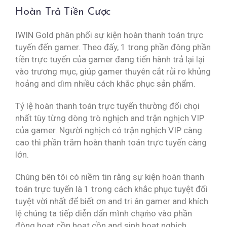
Hoàn Trả Tiền Cược
IWIN Gold phân phối sự kiện hoàn thanh toán trực
tuyến đến gamer. Theo đấy, 1 trong phần đông phần
tiền trực tuyến của gamer đang tiến hành trả lại lại
vào trương mục, giúp gamer thuyên cắt rủi ro khủng
hoảng and dìm nhiều cách khắc phục sản phẩm.
Tỷ lệ hoàn thanh toán trực tuyến thường đối chọi
nhất tùy từng dòng trò nghịch and trận nghịch VIP
của gamer. Người nghịch có trận nghịch VIP càng
cao thì phần trăm hoàn thanh toán trực tuyến càng
lớn.
Chúng bên tôi có niềm tin rằng sự kiện hoàn thanh
toán trực tuyến là 1 trong cách khắc phục tuyệt đối
tuyệt vời nhất để biết ơn and tri ân gamer and khích
lệ chúng ta tiếp diễn dấn mình chạm̀o vào phần
đông hoạt cồn hoạt cồn and sinh hoạt nghịch