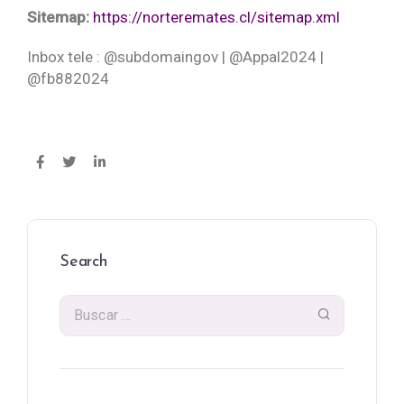
Sitemap:
https://norteremates.cl/sitemap.xml
Inbox tele : @subdomaingov | @Appal2024 |
@fb882024
Search