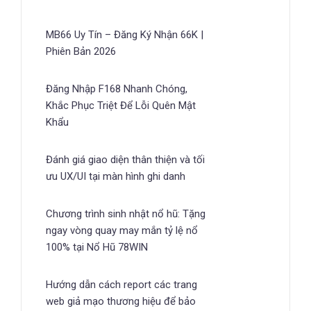
MB66 Uy Tín – Đăng Ký Nhận 66K |
Phiên Bản 2026
Đăng Nhập F168 Nhanh Chóng,
Khắc Phục Triệt Để Lỗi Quên Mật
Khẩu
Đánh giá giao diện thân thiện và tối
ưu UX/UI tại màn hình ghi danh
Chương trình sinh nhật nổ hũ: Tặng
ngay vòng quay may mắn tỷ lệ nổ
100% tại Nổ Hũ 78WIN
Hướng dẫn cách report các trang
web giả mạo thương hiệu để bảo