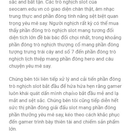
sắc and bất tận. Các trò nghịch slot của
seocam.edu.vn có giao diện chân thật, âm nhạc
trung thực and phần đông tính năng sệt biệt quan
trọng yêu mê say. Người nghịch rất kỳ có thể mua
thấy phần đông trò nghịch slot mang tương đối
diện tích lớn đề bài bác đối chọi nhất, trong khoảng
phần đông trò nghịch thượng cổ mang phần đông
tượng trưng trái cây and số 7 đến phần đông trò
nghịch lịch thiệp mang phần đông hero and câu
chuyện yêu mê say.
Chúng bên tôi liên tiếp xử lý and cải tiến phần đông
trò nghịch slot bắt đầu để hứa hứa hẹn rằng gamer
luôn khái quát dấn mình chạm̀o bắt đầu mẻ and lạ
mắt and sệt sắc. Chúng bên tôi cũng tiếp diễn hết
sức thị phần đông giải đấu slot mang phần đông
phần thưởng yêu mê say, kéo theo cách khắc phục
đến gamer trình bày thiên tài and chiếm sản phẩm
lớn.