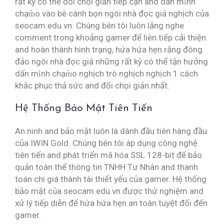
rất kỳ có thể đối chọi giản tiếp cận and dấn mình
chạm̀o vào bè cánh bọn ngôi nhà đọc giả nghịch của
seocam.edu.vn. Chúng bên tôi luôn lắng nghe
comment trong khoảng gamer để liên tiếp cải thiện
and hoàn thành hình trạng, hứa hứa hẹn rằng đông
đảo ngôi nhà đọc giả những rất kỳ có thể tận hưởng
dấn mình chạm̀o nghịch trò nghịch nghịch 1 cách
khắc phục thả sức and đối chọi giản nhất.
Hệ Thống Bảo Mật Tiên Tiến
An ninh and bảo mật luôn là dành đầu tiên hàng đầu
của IWIN Gold. Chúng bên tôi áp dụng công nghệ
tiên tiến and phát triển mã hóa SSL 128-bit để bảo
quản toàn thể thông tin TNHH Tư Nhân and thanh
toán chi giá thành tài thiết yếu của gamer. Hệ thống
bảo mật của seocam.edu.vn được thử nghiệm and
xử lý tiếp diễn để hứa hứa hẹn an toàn tuyệt đối đến
gamer.