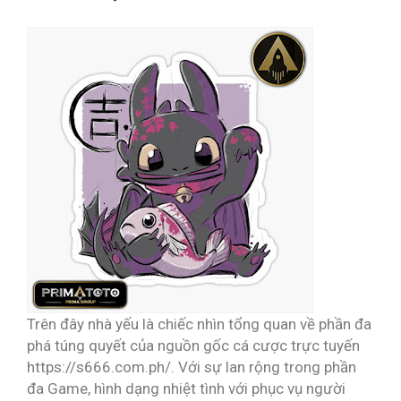
Trên đây nhà yếu là chiếc nhìn tổng quan về phần đa
phá túng quyết của nguồn gốc cá cược trực tuyến
https://s666.com.ph/. Với sự lan rộng trong phần
đa Game, hình dạng nhiệt tình với phục vụ người