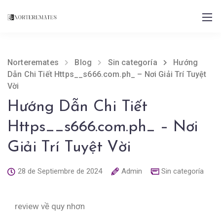
Norteremates
Blog
Sin categoría
Hướng
Dẫn Chi Tiết Https__s666.com.ph_ – Nơi Giải Trí Tuyệt
Vời
Hướng Dẫn Chi Tiết
Https__s666.com.ph_ – Nơi
Giải Trí Tuyệt Vời
28 de Septiembre de 2024
Admin
Sin categoría
review về quy nhơn