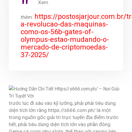
Xem
https://postosjarjour.com.br/t
thêm:
a-revolucao-das-maquinas-
como-os-56b-gates-of-
olympus-estao-mudando-o-
mercado-de-criptomoedas-
37-2025/
trước lúc đi sâu vào kỹ lưỡng, phải phải tiêu dùng
diện tích lớn rằng https://s666.com.ph/ là một
trong nguồn gốc giải trí trực tuyến địa điểm trước
hết, phải tiêu dùng diện tích lớn vào phần đông
Game cá cược như slots, thể thao với casino liên