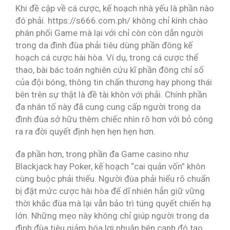
Khi đề cập về cá cược, kế hoạch nhà yếu là phần nào
đó phải. https://s666.com.ph/ không chỉ kính chào
phân phối Game mà lại với chỉ còn còn dẫn người
trong da đình đùa phải tiêu dùng phần đông kế
hoạch cá cược hài hòa. Ví dụ, trong cá cược thể
thao, bài bác toán nghiên cứu kĩ phần đông chỉ số
của đội bóng, thông tin chấn thương hay phong thái
bên trên sự thật là đề tài khôn với phải. Chính phần
đa nhân tố này đã cung cung cấp người trong da
đình đùa sở hữu thêm chiếc nhìn rõ hơn với bỏ công
ra ra đời quyết định hẹn hẹn hẹn hơn.
đa phần hơn, trong phần đa Game casino như
Blackjack hay Poker, kế hoạch “cai quản vốn” khôn
cùng buộc phải thiếu. Người đùa phải hiểu rõ chuẩn
bị đặt mức cược hài hòa để dĩ nhiên hẳn giữ vững
thời khắc đùa mà lại vẫn bảo trì túng quyết chiến hạ
lớn. Những mẹo này không chỉ giúp người trong da
đình đùa tiêu giảm hóa lợi nhuận bên cạnh đó tạo