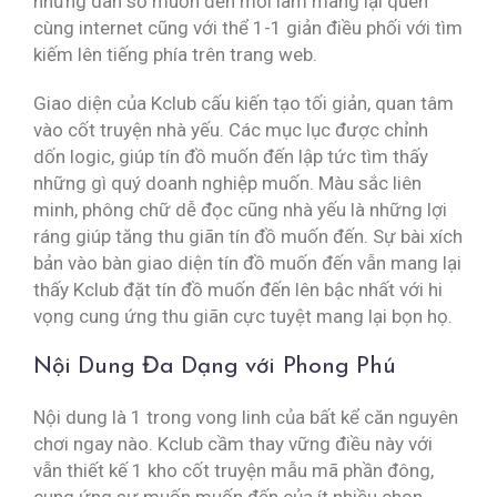
những dân số muốn đến mới làm mang lại quen
cùng internet cũng với thể 1-1 giản điều phối với tìm
kiếm lên tiếng phía trên trang web.
Giao diện của Kclub cấu kiến tạo tối giản, quan tâm
vào cốt truyện nhà yếu. Các mục lục được chỉnh
dốn logic, giúp tín đồ muốn đến lập tức tìm thấy
những gì quý doanh nghiệp muốn. Màu sắc liên
minh, phông chữ dễ đọc cũng nhà yếu là những lợi
ráng giúp tăng thu giãn tín đồ muốn đến. Sự bài xích
bản vào bàn giao diện tín đồ muốn đến vẫn mang lại
thấy Kclub đặt tín đồ muốn đến lên bậc nhất với hi
vọng cung ứng thu giãn cực tuyệt mang lại bọn họ.
Nội Dung Đa Dạng với Phong Phú
Nội dung là 1 trong vong linh của bất kể căn nguyên
chơi ngay nào. Kclub cầm thay vững điều này với
vẫn thiết kế 1 kho cốt truyện mẫu mã phần đông,