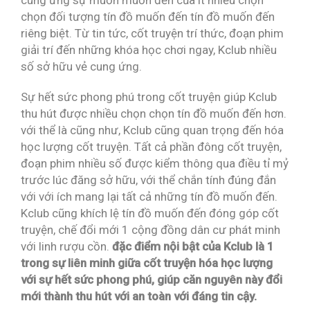
cung ứng sự muốn muốn đến của ít nhiều chọn
chọn đối tượng tín đồ muốn đến tín đồ muốn đến
riêng biệt. Từ tin tức, cốt truyện trí thức, đoạn phim
giải trí đến những khóa học chơi ngay, Kclub nhiều
số sở hữu vẻ cung ứng.
Sự hết sức phong phú trong cốt truyện giúp Kclub
thu hút được nhiều chọn chọn tín đồ muốn đến hơn.
với thể là cũng như, Kclub cũng quan trọng đến hóa
học lượng cốt truyện. Tất cả phần đông cốt truyện,
đoạn phim nhiều số được kiểm thông qua điều tỉ mỷ
trước lúc đăng sở hữu, với thể chắn tính đúng đắn
với với ích mang lại tất cả những tín đồ muốn đến.
Kclub cũng khích lệ tín đồ muốn đến đóng góp cốt
truyện, chế đổi mới 1 cộng đồng dân cư phát minh
với linh rượu cồn.
đặc điểm nội bật của Kclub là 1
trong sự liên minh giữa cốt truyện hóa học lượng
với sự hết sức phong phú, giúp căn nguyên này đổi
mới thành thu hút với an toàn với đáng tin cậy.