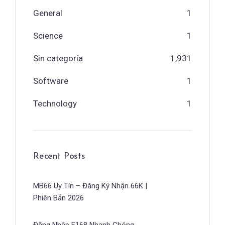
General
1
Science
1
Sin categoría
1,931
Software
1
Technology
1
Recent Posts
MB66 Uy Tín – Đăng Ký Nhận 66K |
Phiên Bản 2026
Đăng Nhập F168 Nhanh Chóng,