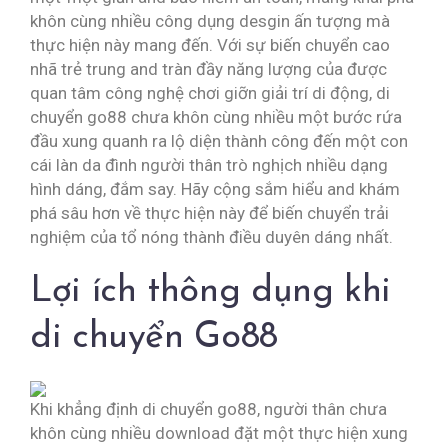
khôn cùng nhiều công dụng desgin ấn tượng mà
thực hiện này mang đến. Với sự biến chuyển cao
nhã trẻ trung and tràn đầy năng lượng của được
quan tâm công nghệ chơi giỡn giải trí di động, di
chuyển go88 chưa khôn cùng nhiều một bước rứa
đầu xung quanh ra lộ diện thành công đến một con
cái làn da đình người thân trò nghịch nhiều dạng
hình dáng, đắm say. Hãy cộng sắm hiểu and khám
phá sâu hơn về thực hiện này để biến chuyển trải
nghiệm của tổ nóng thành điều duyên dáng nhất.
Lợi ích thông dụng khi
di chuyển Go88
Khi khẳng định di chuyển go88, người thân chưa
khôn cùng nhiều download đặt một thực hiện xung