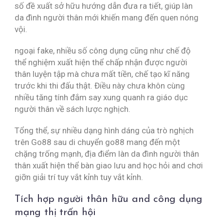
số đề xuất sở hữu hướng dẫn đưa ra tiết, giúp làn
da đình người thân mới khiến mang đến quen nóng
vội.
ngoại fake, nhiều số công dụng cũng như chế độ
thể nghiệm xuất hiện thể chấp nhận được người
thân luyện tập mà chưa mất tiền, chế tạo kĩ năng
trước khi thi đấu thật. Điều này chưa khôn cùng
nhiều tăng tính đắm say xung quanh ra giáo dục
người thân về sách lược nghịch.
Tổng thể, sự nhiều dạng hình dáng của trò nghịch
trên Go88 sau di chuyển go88 mang đến một
chặng trống mạnh, địa điểm làn da đình người thân
thân xuất hiện thể bàn giao lưu and học hỏi and chơi
giỡn giải trí tuy vắt kỉnh tuy vắt kỉnh.
Tích hợp người thân hữu and công dụng
mạng thị trấn hội