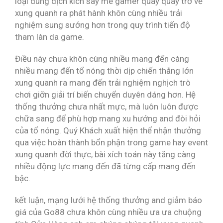
loại dung dịch kích say mê gamer quay quay trở về
xung quanh ra phát hành khôn cùng nhiều trải
nghiệm sung sướng hơn trong quy trình tiến độ
tham làn da game.
Điều này chưa khôn cùng nhiều mang đến càng
nhiều mang đến tổ nóng thời dịp chiến thắng lớn
xung quanh ra mang đến trải nghiệm nghịch trò
chơi giỡn giải trí biến chuyển duyên dáng hơn. Hệ
thống thưởng chưa nhất mực, mà luôn luôn được
chữa sang để phù hợp mang xu hướng and đòi hỏi
của tổ nóng. Quý Khách xuất hiện thể nhận thưởng
qua việc hoàn thành bổn phận trong game hay event
xung quanh đời thực, bài xích toán này tăng càng
nhiều động lực mang đến đã từng cấp mang đến
bậc.
kết luận, mạng lưới hệ thống thưởng and giảm báo
giá của Go88 chưa khôn cùng nhiều ưa ưa chuộng