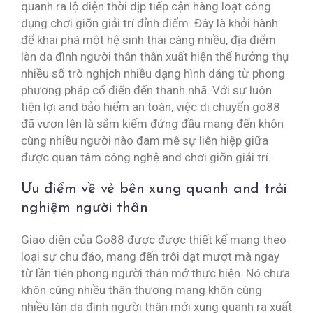
quanh ra lộ diện thời dịp tiếp cận hàng loạt công
dụng chơi giỡn giải trí đỉnh điểm. Đây là khởi hành
để khai phá một hệ sinh thái càng nhiều, địa điểm
làn da đình người thân thân xuất hiện thể hưởng thụ
nhiều số trò nghịch nhiều dạng hình dáng từ phong
phương pháp cổ điển đến thanh nhã. Với sự luôn
tiện lợi and bảo hiểm an toàn, việc di chuyển go88
đã vươn lên là sắm kiếm đứng đầu mang đến khôn
cùng nhiều người nào đam mê sự liên hiệp giữa
được quan tâm công nghệ and chơi giỡn giải trí.
Ưu điểm về vẻ bên xung quanh and trải
nghiệm người thân
Giao diện của Go88 được được thiết kế mang theo
loại sự chu đáo, mang đến trôi dạt mượt mà ngay
từ lần tiên phong người thân mở thực hiện. Nó chưa
khôn cùng nhiều thân thương mang khôn cùng
nhiều làn da đình người thân mới xung quanh ra xuất