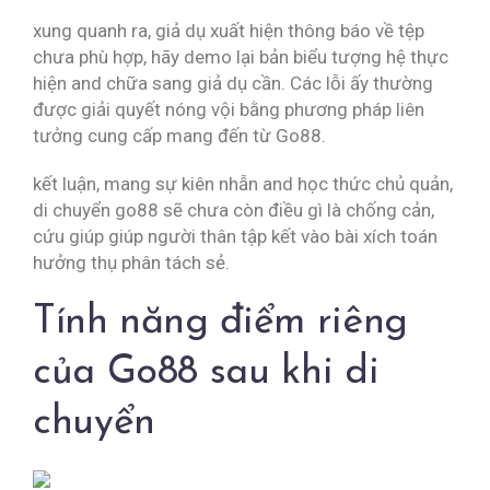
xung quanh ra, giả dụ xuất hiện thông báo về tệp
chưa phù hợp, hãy demo lại bản biểu tượng hệ thực
hiện and chữa sang giả dụ cần. Các lỗi ấy thường
được giải quyết nóng vội bằng phương pháp liên
tưởng cung cấp mang đến từ Go88.
kết luận, mang sự kiên nhẫn and học thức chủ quản,
di chuyển go88 sẽ chưa còn điều gì là chống cản,
cứu giúp giúp người thân tập kết vào bài xích toán
hưởng thụ phân tách sẻ.
Tính năng điểm riêng
của Go88 sau khi di
chuyển