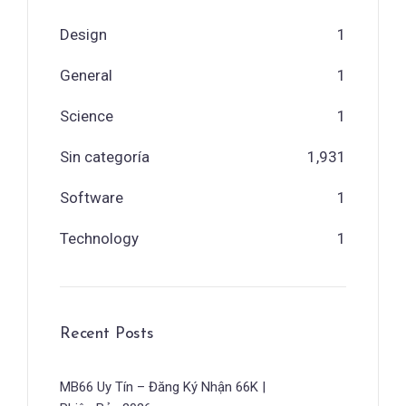
Design
1
General
1
Science
1
Sin categoría
1,931
Software
1
Technology
1
Recent Posts
MB66 Uy Tín – Đăng Ký Nhận 66K |