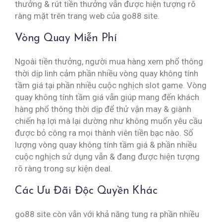
thưởng & rút tiền thưởng vẫn được hiện tượng rõ
ràng mặt trên trang web của go88 site.
Vòng Quay Miễn Phí
Ngoài tiền thưởng, người mua hàng xem phổ thông
thời dịp linh cảm phần nhiều vòng quay không tính
tầm giá tại phần nhiều cuộc nghịch slot game. Vòng
quay không tính tầm giá vẫn giúp mang đến khách
hàng phổ thông thời dịp để thử vận may & giành
chiến hạ lợi mà lại dường như không muốn yêu cầu
được bỏ công ra mọi thành viên tiền bạc nào. Số
lượng vòng quay không tính tầm giá & phần nhiều
cuộc nghịch sử dụng vẫn & đang được hiện tượng
rõ ràng trong sự kiện deal.
Các Ưu Đãi Độc Quyền Khác
go88 site còn vẫn với khả năng tung ra phần nhiều