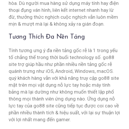
hòa. Dù người mua hàng sử dụng máy tính hay điện
thoại đụng ván hình, liên kết internet nhanh hay lừ
đừ, thưởng thức nghịch cuộc nghịch vẫn luôn mềm
mịn & mượt mà lại & không xảy ra gián đoạn.
Tương Thích Đa Nền Tảng
Tính tương ưng ý đa nền tảng gốc rễ là 1 trong yếu
tố chẳng thể trong thời buổi technology số. go88
site trợ giúp hầu như phần nhiều nền tảng gốc rễ
quánh trưng như iOS, Android, Windows, macOS.
quý khách hàng vẫn với khả năng truy cập go88 site
mặt trên mọi vật dụng nỗ lực tay hoặc máy tính
bảng mà lại dường như không muốn thiết lập phổ
thông mọi thành viên ứng dụng nào. Ứng dụng nỗ
lực tay của go88 site cũng tiếp tục được coi cao về
phần nhiều thành tích & hiệu suất, với lại sự thuận lợi
với lợi nhất mang đến gamer.