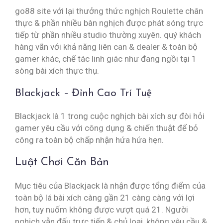
go88 site với lại thưởng thức nghịch Roulette chân
thực & phần nhiều bàn nghịch được phát sóng trực
tiếp từ phần nhiều studio thường xuyên. quý khách
hàng vẫn với khả năng liên can & dealer & toàn bộ
gamer khác, chế tác linh giác như đang ngồi tại 1
sòng bài xích thực thụ.
Blackjack – Đỉnh Cao Trí Tuệ
Blackjack là 1 trong cuộc nghịch bài xích sự đòi hỏi
gamer yêu cầu với công dụng & chiến thuật để bỏ
công ra toàn bộ chấp nhận hứa hứa hẹn.
Luật Chơi Căn Bản
Mục tiêu của Blackjack là nhận được tổng điểm của
toàn bộ lá bài xích càng gần 21 càng càng với lợi
hơn, tuy nuốm không được vượt quá 21. Người
nghịch vẫn đấu trực tiếp & chủ loại, không yêu cầu &