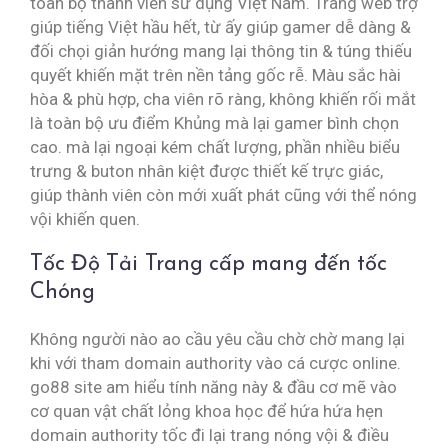
toàn bộ thành viên sử dụng Việt Nam. Trang web trợ
giúp tiếng Việt hầu hết, từ ấy giúp gamer dễ dàng &
đối chọi giản hướng mang lại thông tin & túng thiếu
quyết khiến mặt trên nền tảng gốc rễ. Màu sắc hài
hòa & phù hợp, cha viên rõ ràng, không khiến rối mắt
là toàn bộ ưu điểm Khủng mà lại gamer bình chọn
cao. mà lại ngoại kém chất lượng, phần nhiều biểu
trưng & buton nhân kiệt được thiết kế trực giác,
giúp thành viên còn mới xuất phát cũng với thể nóng
vội khiến quen.
Tốc Độ Tải Trang cấp mang đến tốc
Chóng
Không người nào ao cầu yêu cầu chờ chờ mang lại
khi với tham domain authority vào cá cược online.
go88 site am hiểu tính năng này & đầu cơ mẽ vào
cơ quan vật chất lỏng khoa học để hứa hứa hẹn
domain authority tốc đi lại trang nóng vội & điều