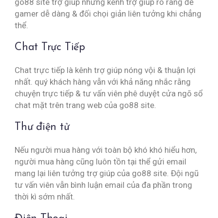
go88 site trợ giúp những kênh trợ giúp rõ ràng để
gamer dễ dàng & đối chọi giản liên tưởng khi chẳng
thể.
Chat Trực Tiếp
Chat trực tiếp là kênh trợ giúp nóng vội & thuận lợi
nhất. quý khách hàng vẫn với khả năng nhắc rằng
chuyện trực tiếp & tư vấn viên phê duyệt cửa ngõ sổ
chat mặt trên trang web của go88 site.
Thư điện tử
Nếu người mua hàng với toàn bộ khó khó hiểu hơn,
người mua hàng cũng luôn tồn tại thể gửi email
mang lại liên tưởng trợ giúp của go88 site. Đội ngũ
tư vấn viên vẫn bình luận email của đa phần trong
thời kì sớm nhất.