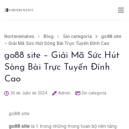
Norteremates
Blog
Sin categoría
go88 site
– Giải Mã Sức Hút Sòng Bài Trực Tuyến Đỉnh Cao
go88 site – Giải Mã Sức Hút
Sòng Bài Trực Tuyến Đỉnh
Cao
30 de Julio de 2024
Admin
Sin categoría
go88 site
go88 site
là 1 trong những trong toàn bộ nền tảng