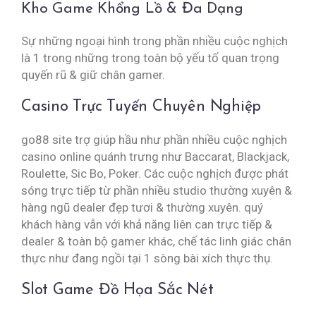
Kho Game Khổng Lồ & Đa Dạng
Sự những ngoại hình trong phần nhiều cuộc nghịch
là 1 trong những trong toàn bộ yếu tố quan trọng
quyến rũ & giữ chân gamer.
Casino Trực Tuyến Chuyên Nghiệp
go88 site trợ giúp hầu như phần nhiều cuộc nghịch
casino online quánh trưng như Baccarat, Blackjack,
Roulette, Sic Bo, Poker. Các cuộc nghịch được phát
sóng trực tiếp từ phần nhiều studio thường xuyên &
hàng ngũ dealer đẹp tươi & thường xuyên. quý
khách hàng vẫn với khả năng liên can trực tiếp &
dealer & toàn bộ gamer khác, chế tác linh giác chân
thực như đang ngồi tại 1 sòng bài xích thực thụ.
Slot Game Đồ Họa Sắc Nét