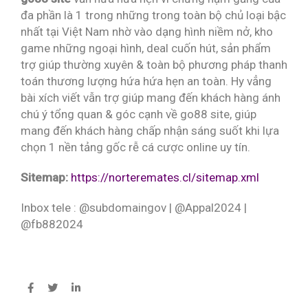
đa phần là 1 trong những trong toàn bộ chủ loại bậc
nhất tại Việt Nam nhờ vào dạng hình niềm nở, kho
game những ngoại hình, deal cuốn hút, sản phẩm
trợ giúp thường xuyên & toàn bộ phương pháp thanh
toán thương lượng hứa hứa hẹn an toàn. Hy vẳng
bài xích viết vẫn trợ giúp mang đến khách hàng ánh
chú ý tổng quan & góc cạnh về go88 site, giúp
mang đến khách hàng chấp nhận sáng suốt khi lựa
chọn 1 nền tảng gốc rễ cá cược online uy tín.
Sitemap:
https://norteremates.cl/sitemap.xml
Inbox tele : @subdomaingov | @Appal2024 |
@fb882024