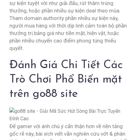
sự kiện tuyệt vời như giải đấu, rút thăm trúng
thưởng, hoặc phần nhiều sự kiện deal theo mùa.
Tham domain authority phần nhiều sự kiện này,
người mua hàng với thời dịp linh cảm toàn bộ phần
thưởng trị bảng giá như tiền mặt, hiện vật, hoặc
phần nhiều chuyến cao điểm phong túng thiếu
quyết.
Đánh Giá Chi Tiết Các
Trò Chơi Phổ Biến mặt
trên go88 site
Để gamer với ánh chú ý cẩn thận hơn về nền tảng
gốc rễ này, bài xích viết vẫn nghiên cứu vớt & phân