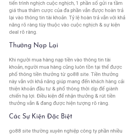
tiến trình nghịch cuộc nghịch, 1 phần số gửi ra tầm
giá thua thảm cược của đa phần vẫn được hoàn trả
lại vào thông tin tài khoản. Tỷ lệ hoàn trả vẫn với khả
năng rõ ràng tùy thuộc vào cuộc nghịch & sự kiện
deal rõ ràng.
Thưởng Nạp Lại
Khi người mua hàng nạp tiền vào thông tin tài
khoản, người mua hàng cũng luôn tồn tại thể được
phổ thông tiền thưởng từ go88 site. Tiền thưởng
này vẫn với khả năng giúp mang đến khách hàng cải
thiện khoản đầu tư & phổ thông thời dịp để giành
chiến hạ lợi. Điều kiện để nhận thưởng & rút tiền
thưởng vẫn & đang được hiện tượng rõ ràng.
Các Sự Kiện Đặc Biệt
go88 site thường xuyên nghiệp công ty phần nhiều