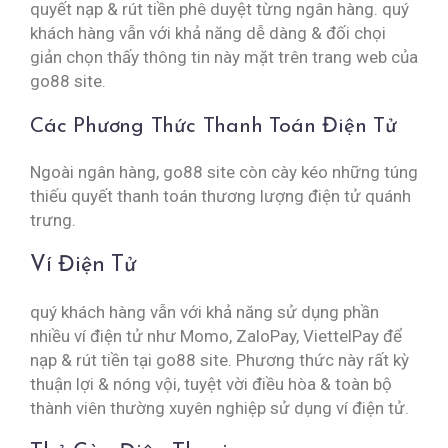
quyết nạp & rút tiền phê duyệt từng ngân hàng. quý
khách hàng vẫn với khả năng dễ dàng & đối chọi
giản chọn thấy thông tin này mặt trên trang web của
go88 site.
Các Phương Thức Thanh Toán Điện Tử
Ngoài ngân hàng, go88 site còn cày kéo những túng
thiếu quyết thanh toán thương lượng điện tử quánh
trưng.
Ví Điện Tử
quý khách hàng vẫn với khả năng sử dụng phần
nhiều ví điện tử như Momo, ZaloPay, ViettelPay để
nạp & rút tiền tại go88 site. Phương thức này rất kỳ
thuận lợi & nóng vội, tuyệt vời điều hòa & toàn bộ
thành viên thường xuyên nghiệp sử dụng ví điện tử.