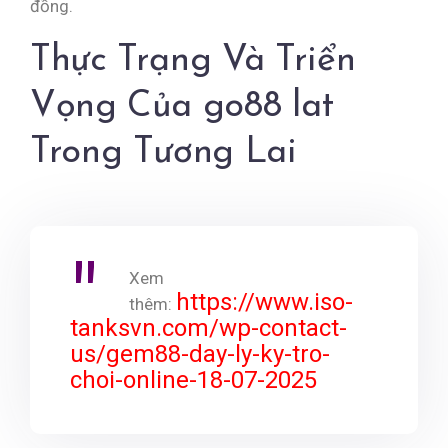
đồng.
Thực Trạng Và Triển
Vọng Của go88 lat
Trong Tương Lai
Xem
https://www.iso-
thêm:
tanksvn.com/wp-contact-
us/gem88-day-ly-ky-tro-
choi-online-18-07-2025