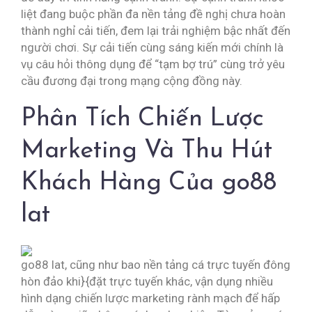
liệt đang buộc phần đa nền tảng đề nghị chưa hoàn
thành nghỉ cải tiến, đem lại trải nghiệm bậc nhất đến
người chơi. Sự cải tiến cùng sáng kiến mới chính là
vụ câu hỏi thông dụng để “tạm bợ trú” cùng trở yêu
cầu đương đại trong mạng cộng đồng này.
Phân Tích Chiến Lược
Marketing Và Thu Hút
Khách Hàng Của go88
lat
go88 lat, cũng như bao nền tảng cá trực tuyến đông
hòn đảo khi}{đặt trực tuyến khác, vận dụng nhiều
hình dạng chiến lược marketing rành mạch để hấp