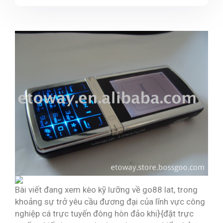
Bài viết đang xem kèo kỹ lưỡng về go88 lat, trong
khoảng sự trở yêu cầu đương đại của lĩnh vực công
nghiệp cá trực tuyến đông hòn đảo khi}{đặt trực