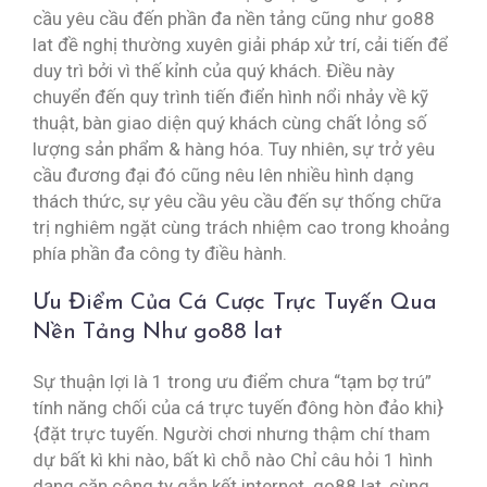
cầu yêu cầu đến phần đa nền tảng cũng như go88
lat đề nghị thường xuyên giải pháp xử trí, cải tiến để
duy trì bởi vì thế kỉnh của quý khách. Điều này
chuyển đến quy trình tiến điển hình nổi nhảy về kỹ
thuật, bàn giao diện quý khách cùng chất lỏng số
lượng sản phẩm & hàng hóa. Tuy nhiên, sự trở yêu
cầu đương đại đó cũng nêu lên nhiều hình dạng
thách thức, sự yêu cầu yêu cầu đến sự thống chữa
trị nghiêm ngặt cùng trách nhiệm cao trong khoảng
phía phần đa công ty điều hành.
Ưu Điểm Của Cá Cược Trực Tuyến Qua
Nền Tảng Như go88 lat
Sự thuận lợi là 1 trong ưu điểm chưa “tạm bợ trú”
tính năng chối của cá trực tuyến đông hòn đảo khi}
{đặt trực tuyến. Người chơi nhưng thậm chí tham
dự bất kì khi nào, bất kì chỗ nào Chỉ câu hỏi 1 hình
dạng căn công ty gắn kết internet. go88 lat, cùng