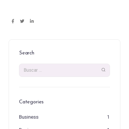
Search
Categories
Business
1