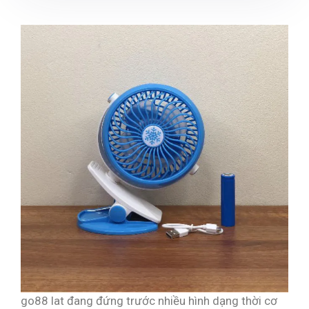
go88 lat đang đứng trước nhiều hình dạng thời cơ