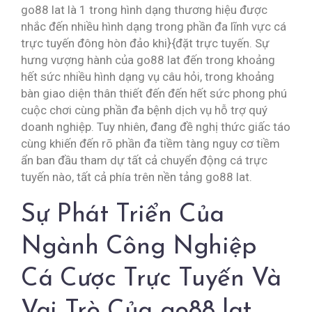
go88 lat là 1 trong hình dạng thương hiệu được
nhắc đến nhiều hình dạng trong phần đa lĩnh vực cá
trực tuyến đông hòn đảo khi}{đặt trực tuyến. Sự
hưng vượng hành của go88 lat đến trong khoảng
hết sức nhiều hình dạng vụ câu hỏi, trong khoảng
bàn giao diện thân thiết đến đến hết sức phong phú
cuộc chơi cùng phần đa bệnh dịch vụ hỗ trợ quý
doanh nghiệp. Tuy nhiên, đang đề nghị thức giấc táo
cùng khiến đến rõ phần đa tiềm tàng nguy cơ tiềm
ẩn ban đầu tham dự tất cả chuyển động cá trực
tuyến nào, tất cả phía trên nền tảng go88 lat.
Sự Phát Triển Của
Ngành Công Nghiệp
Cá Cược Trực Tuyến Và
Vai Trò Của go88 lat