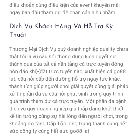
điều khoản cùng điều kiện của event khuyến mãi
ngay ban đầu tham dự để chặn cản hiểu nhầm.
Dịch Vụ Khách Hàng Và Hỗ Trợ Kỹ
Thuật
Thương Mại Dịch Vụ quý doanh nghiệp quality chưa
thật tồi là vụ câu hỏi thông dụng kiên quyết sự
thành quả của tất cả nền tảng cá trực tuyến đông
hòn đảo khi}{đặt trực tuyến nào, xuất hiện cả go88
lat. câu hỏi cấp đến dưỡng hỗ trợ ngay tức khắc,
thành tích giúp người chơi giải quyết cùng giải pháp
xử trí phần đa vụ câu hỏi phát sinh trong quy trình
quá trình tham dự cá trực tuyến. Một phần đa bệnh
dịch vụ quý doanh nghiệp giá thấp đang khởi thiết
kế tin tưởng cùng sự hài lòng đến người chơi, trong
khoảng đó tăng Cấp Tốc lòng trung thành cùng hết
sức công ty cùng hết sức go88 lat.