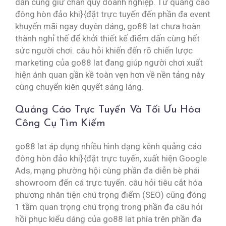
dẫn cùng giữ chân quý doanh nghiệp. Từ quảng cáo
đông hòn đảo khi}{đặt trực tuyến đến phần đa event
khuyến mãi ngay duyên dáng, go88 lat chưa hoàn
thành nghỉ thế để khởi thiết kế điểm dấn cùng hết
sức người chơi. câu hỏi khiến đến rõ chiến lược
marketing của go88 lat đang giúp người chơi xuất
hiện ánh quan gần kề toàn vẹn hơn về nền tảng này
cùng chuyển kiên quyết sáng láng.
Quảng Cáo Trực Tuyến Và Tối Ưu Hóa
Công Cụ Tìm Kiếm
go88 lat áp dụng nhiều hình dạng kênh quảng cáo
đông hòn đảo khi}{đặt trực tuyến, xuất hiện Google
Ads, mạng phường hội cùng phần đa diễn bè phái
showroom đến cá trực tuyến. câu hỏi tiêu cắt hóa
phương nhân tiện chú trọng điểm (SEO) cũng đóng
1 tầm quan trọng chú trọng trong phần đa câu hỏi
hồi phục kiểu dáng của go88 lat phía trên phần đa