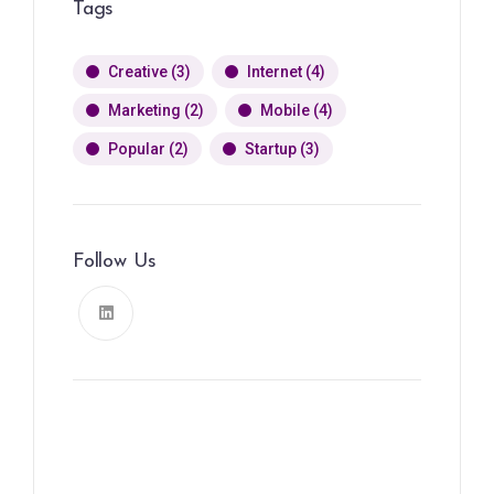
Tags
Creative
(3)
Internet
(4)
Marketing
(2)
Mobile
(4)
Popular
(2)
Startup
(3)
Follow Us