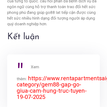
của từng tổ quốc. câu hỏi phần đa bệnh dịch vụ đa
ngôn ngữ cùng hỗ trợ thanh toán trao đổi hết sức
phong phú đang giúp go88 lat tiếp cận được cùng
hết sức nhiều hình dạng đối tượng người áp dụng
quý doanh nghiệp hơn.
Kết luận
Xem
https://www.rentapartmentsa
thêm:
category/gem88-gap-go-
giua-cam-hung-truc-tuyen-
19-07-2025