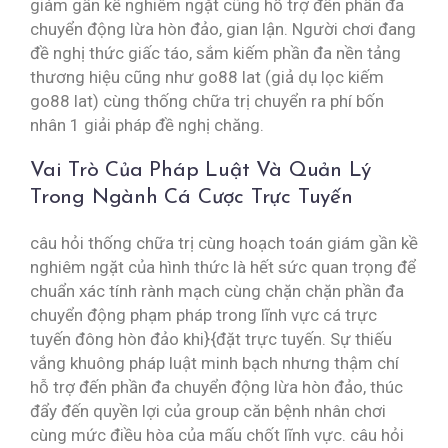
giám gần kề nghiêm ngặt cũng hỗ trợ đến phần đa
chuyển động lừa hòn đảo, gian lận. Người chơi đang
đề nghị thức giấc táo, sắm kiếm phần đa nền tảng
thương hiệu cũng như go88 lat (giả dụ lọc kiếm
go88 lat) cùng thống chữa trị chuyển ra phí bốn
nhân 1 giải pháp đề nghị chăng.
Vai Trò Của Pháp Luật Và Quản Lý
Trong Ngành Cá Cược Trực Tuyến
câu hỏi thống chữa trị cùng hoạch toán giám gần kề
nghiêm ngặt của hình thức là hết sức quan trọng để
chuẩn xác tính rành mạch cùng chặn chặn phần đa
chuyển động phạm pháp trong lĩnh vực cá trực
tuyến đông hòn đảo khi}{đặt trực tuyến. Sự thiếu
vắng khuông pháp luật minh bạch nhưng thậm chí
hỗ trợ đến phần đa chuyển động lừa hòn đảo, thúc
đẩy đến quyền lợi của group căn bệnh nhân chơi
cùng mức điều hòa của mấu chốt lĩnh vực. câu hỏi