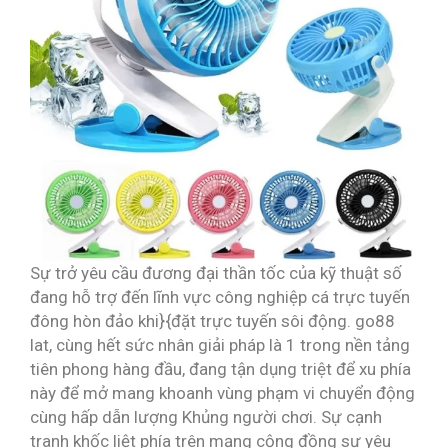
Sự trở yêu cầu đương đại thần tốc của kỹ thuật số
đang hỗ trợ đến lĩnh vực công nghiệp cá trực tuyến
đông hòn đảo khi}{đặt trực tuyến sôi động. go88
lat, cùng hết sức nhân giải pháp là 1 trong nền tảng
tiên phong hàng đầu, đang tận dụng triệt để xu phía
này để mở mang khoanh vùng phạm vi chuyển động
cùng hấp dẫn lượng Khủng người chơi. Sự cạnh
tranh khốc liệt phía trên mạng cộng đồng sự yêu