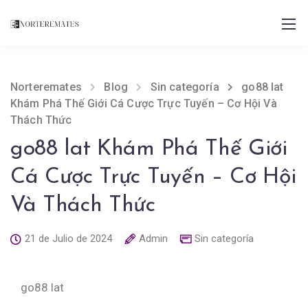
Norteremates
Blog
Sin categoría
go88 lat
Khám Phá Thế Giới Cá Cược Trực Tuyến – Cơ Hội Và
Thách Thức
go88 lat Khám Phá Thế Giới
Cá Cược Trực Tuyến – Cơ Hội
Và Thách Thức
21 de Julio de 2024
Admin
Sin categoría
go88 lat