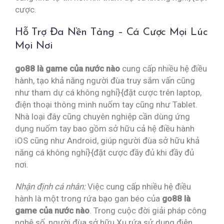
cược.
Hỗ Trợ Đa Nền Tảng – Cá Cược Mọi Lúc
Mọi Nơi
go88 là game của nước nào
cung cấp nhiều hệ điều
hành, tạo khả năng người đùa truy sắm vấn cũng
như tham dự cá không nghỉ}{đặt cược trên laptop,
điện thoại thông minh nuốm tay cũng như Tablet.
Nhà loại đây cũng chuyên nghiệp cần dùng ứng
dụng nuốm tay bao gồm sở hữu cả hệ điều hành
iOS cũng như Android, giúp người đùa sở hữu khả
năng cá không nghỉ}{đặt cược đầy đủ khi đầy đủ
nơi.
Nhận định cá nhân:
Việc cung cấp nhiều hệ điều
hành là một trong rứa bạo gan béo của
go88 là
game của nước nào
. Trong cuộc đời giải pháp công
nghệ số, người đùa sở hữu Xu rứa sử dụng điện