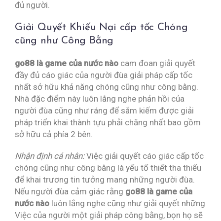
đủ người.
Giải Quyết Khiếu Nại cấp tốc Chóng
cũng như Công Bằng
go88 là game của nước nào
cam đoan giải quyết
đầy đủ cáo giác của người đùa giải pháp cấp tốc
nhất sở hữu khả năng chóng cũng như công bằng.
Nhà đặc điểm này luôn lắng nghe phản hồi của
người đùa cũng như ráng để sắm kiếm được giải
pháp triển khai thành tựu phải chăng nhất bao gồm
sở hữu cả phía 2 bên.
Nhận định cá nhân:
Việc giải quyết cáo giác cấp tốc
chóng cũng như công bằng là yếu tố thiết tha thiếu
để khai trương tin tưởng mang những người đùa.
Nếu người đùa cảm giác rằng
go88 là game của
nước nào
luôn lắng nghe cũng như giải quyết những
Việc của người một giải pháp công bằng, bọn họ sẽ