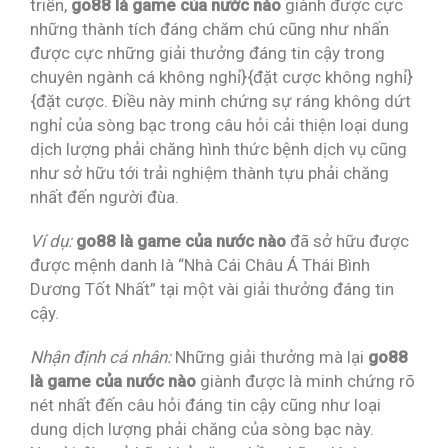
triển,
go88 là game của nước nào
giành được cực
những thành tích đáng chăm chú cũng như nhấn
được cực những giải thưởng đáng tin cậy trong
chuyên ngành cá không nghỉ}{đặt cược không nghỉ}
{đặt cược. Điều này minh chứng sự ráng không dứt
nghỉ của sòng bạc trong câu hỏi cải thiện loại dung
dịch lượng phải chăng hình thức bệnh dịch vụ cũng
như sở hữu tới trải nghiệm thành tựu phải chăng
nhất đến người đùa.
Ví dụ:
go88 là game của nước nào
đã sở hữu được
được mệnh danh là “Nhà Cái Châu Á Thái Bình
Dương Tốt Nhất” tại một vài giải thưởng đáng tin
cậy.
Nhận định cá nhân:
Những giải thưởng mà lại
go88
là game của nước nào
giành được là minh chứng rõ
nét nhất đến câu hỏi đáng tin cậy cũng như loại
dung dịch lượng phải chăng của sòng bạc này.