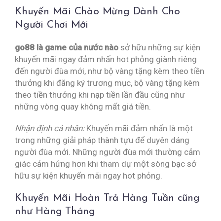
Khuyến Mãi Chào Mừng Dành Cho
Người Chơi Mới
go88 là game của nước nào
sở hữu những sự kiện
khuyến mãi ngay đảm nhấn hot phỏng giành riêng
đến người đùa mới, như bộ vàng tặng kèm theo tiền
thưởng khi đăng ký trương mục, bộ vàng tặng kèm
theo tiền thưởng khi nạp tiền lần đầu cũng như
những vòng quay không mất giá tiền.
Nhận định cá nhân:
Khuyến mãi đảm nhấn là một
trong những giải pháp thành tựu để duyên dáng
người đùa mới. Những người đùa mới thường cảm
giác cảm hứng hơn khi tham dự một sòng bạc sở
hữu sự kiện khuyến mãi ngay hot phỏng.
Khuyến Mãi Hoàn Trả Hàng Tuần cũng
như Hàng Tháng