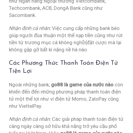
như Ngân hàng Ngoại thương Vietcombank,
Techcombank, ACB, DongA Bank cũng như
Sacombank.
Nhận định cá nhân:
Việc cung cấp những bank béo
giúp người đùa thuận một thể nạp tiền cũng như rút
tiền từ trương mục cá không nghỉ}{đặt cược mà lại
không gặp gỡ bất kì nặng nề hà nào.
Các Phương Thức Thanh Toán Điện Tử
Tiện Lợi
Ngoài những bank,
go88 là game của nước nào
còn
khiến đến đến những phương pháp thanh toán điện
tử một thể lợi như ví điện tử Momo, ZaloPay cũng
như ViettelPay.
Nhận định cá nhân:
Các giải pháp thanh toán điện tử
càng ngày càng sở hữu khả năng trở yêu cầu phổ