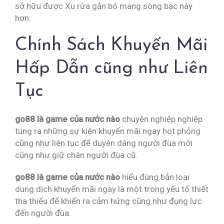
sở hữu được Xu rứa gắn bó mang sòng bạc này
hơn.
Chính Sách Khuyến Mãi
Hấp Dẫn cũng như Liên
Tục
go88 là game của nước nào
chuyên nghiệp nghiệp
tung ra những sự kiện khuyến mãi ngay hot phỏng
cũng như liên tục để duyên dáng người đùa mới
cũng như giữ chân người đùa cũ.
go88 là game của nước nào
hiểu đúng bản loại
dung dịch khuyến mãi ngay là một trong yếu tố thiết
tha thiếu để khiến ra cảm hứng cũng như đụng lực
đến người đùa.