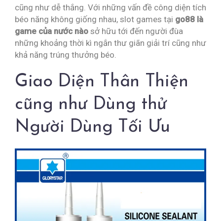
cũng như dễ thắng. Với những vấn đề công diện tích
béo năng không giống nhau, slot games tại
go88 là
game của nước nào
sở hữu tới đến người đùa
những khoảng thời kì ngắn thư giãn giải trí cũng như
khả năng trúng thưởng béo.
Giao Diện Thân Thiện
cũng như Dùng thử
Người Dùng Tối Ưu