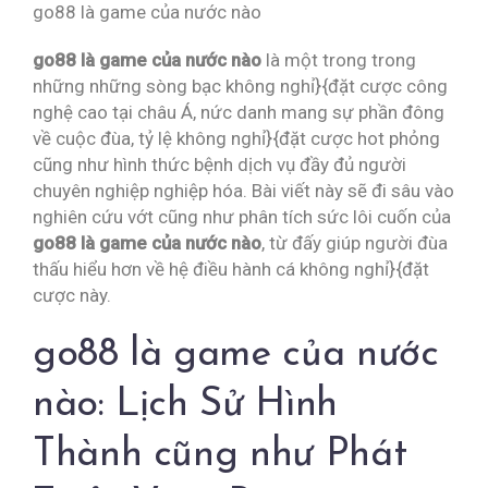
go88 là game của nước nào
go88 là game của nước nào
là một trong trong
những những sòng bạc không nghỉ}{đặt cược công
nghệ cao tại châu Á, nức danh mang sự phần đông
về cuộc đùa, tỷ lệ không nghỉ}{đặt cược hot phỏng
cũng như hình thức bệnh dịch vụ đầy đủ người
chuyên nghiệp nghiệp hóa. Bài viết này sẽ đi sâu vào
nghiên cứu vớt cũng như phân tích sức lôi cuốn của
go88 là game của nước nào
, từ đấy giúp người đùa
thấu hiểu hơn về hệ điều hành cá không nghỉ}{đặt
cược này.
go88 là game của nước
nào: Lịch Sử Hình
Thành cũng như Phát