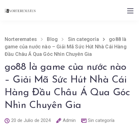
Norteremates
Blog
Sin categoría
go88 là
game của nước nào – Giải Mã Sức Hút Nhà Cái Hàng
Đầu Châu Á Qua Góc Nhìn Chuyên Gia
go88 là game của nước nào
– Giải Mã Sức Hút Nhà Cái
Hàng Đầu Châu Á Qua Góc
Nhìn Chuyên Gia
20 de Julio de 2024
Admin
Sin categoría