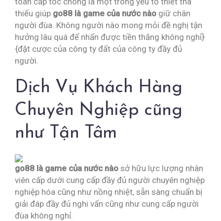
toán cấp tốc chóng là một trong yếu tố thiết tha
thiếu giúp
go88 là game của nước nào
giữ chân
người đùa. Không người nào mong mỏi đề nghị tận
hưởng lâu quá để nhấn được tiền thắng không nghỉ}
{đặt cược của công ty đất của công ty đầy đủ
người.
Dịch Vụ Khách Hàng
Chuyên Nghiệp cũng
như Tận Tâm
go88 là game của nước nào
sở hữu lực lượng nhân
viên cấp dưới cung cấp đầy đủ người chuyên nghiệp
nghiệp hóa cũng như nồng nhiệt, sẵn sàng chuẩn bị
giải đáp đầy đủ nghi vấn cũng như cung cấp người
đùa không nghỉ.