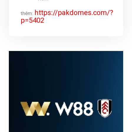
https://pakdomes.com/?
thêm:
p=5402