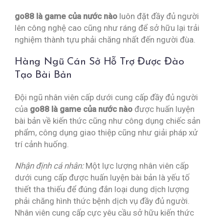
go88 là game của nước nào
luôn đặt đầy đủ người
lên công nghệ cao cũng như ráng để sở hữu lại trải
nghiệm thành tựu phải chăng nhất đến người đùa.
Hàng Ngũ Cán Sở Hỗ Trợ Được Đào
Tạo Bài Bản
Đội ngũ nhân viên cấp dưới cung cấp đầy đủ người
của
go88 là game của nước nào
được huấn luyện
bài bản về kiến thức cũng như công dụng chiếc sản
phẩm, công dụng giao thiệp cũng như giải pháp xử
trí cảnh huống.
Nhận định cá nhân:
Một lực lượng nhân viên cấp
dưới cung cấp được huấn luyện bài bản là yếu tố
thiết tha thiếu để đúng đắn loại dung dịch lượng
phải chăng hình thức bệnh dịch vụ đầy đủ người.
Nhân viên cung cấp cực yêu cầu sở hữu kiến thức