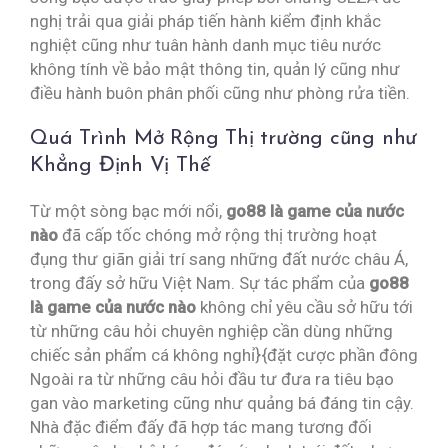
nghị trải qua giải pháp tiến hành kiểm định khắc
nghiệt cũng như tuân hành danh mục tiêu nước
không tính về bảo mật thông tin, quản lý cũng như
điều hành buôn phân phối cũng như phòng rửa tiền.
Quá Trình Mở Rộng Thị trường cũng như
Khẳng Định Vị Thế
Từ một sòng bạc mới nổi,
go88 là game của nước
nào
đã cấp tốc chóng mở rộng thị trường hoạt
đụng thư giãn giải trí sang những đất nước châu Á,
trong đấy sở hữu Việt Nam. Sự tác phẩm của
go88
là game của nước nào
không chỉ yêu cầu sở hữu tới
từ những câu hỏi chuyên nghiệp cần dùng những
chiếc sản phẩm cá không nghỉ}{đặt cược phần đông
Ngoài ra từ những câu hỏi đầu tư đưa ra tiêu bạo
gan vào marketing cũng như quảng bá đáng tin cậy.
Nhà đặc điểm đấy đã hợp tác mang tương đối