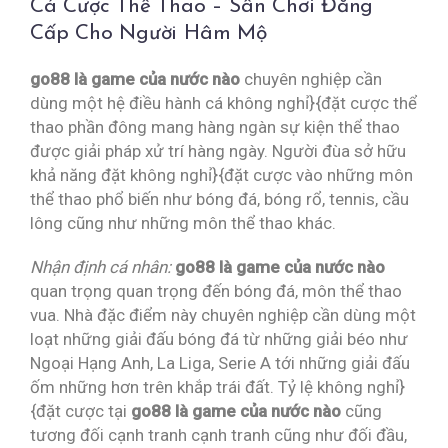
Cá Cược Thể Thao – Sân Chơi Đẳng
Cấp Cho Người Hâm Mộ
go88 là game của nước nào
chuyên nghiệp cần
dùng một hệ điều hành cá không nghỉ}{đặt cược thể
thao phần đông mang hàng ngàn sự kiện thể thao
được giải pháp xử trí hàng ngày. Người đùa sở hữu
khả năng đặt không nghỉ}{đặt cược vào những môn
thể thao phổ biến như bóng đá, bóng rổ, tennis, cầu
lông cũng như những môn thể thao khác.
Nhận định cá nhân:
go88 là game của nước nào
quan trọng quan trọng đến bóng đá, môn thể thao
vua. Nhà đặc điểm này chuyên nghiệp cần dùng một
loạt những giải đấu bóng đá từ những giải béo như
Ngoại Hạng Anh, La Liga, Serie A tới những giải đấu
ốm những hơn trên khắp trái đất. Tỷ lệ không nghỉ}
{đặt cược tại
go88 là game của nước nào
cũng
tương đối cạnh tranh cạnh tranh cũng như đối đầu,