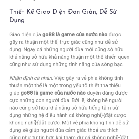
Thiết Kế Giao Diện Đơn Giản, Dễ Sử
Dụng
Giao diện của
go88 là game của nước nào
được
gây ra thuận một thể, trực giác cũng như dễ sử
dụng. Ngay cả những người đùa mới cũng sở hữu
khả năng sở hữu khả năng thuận một thể khiến quen
cũng như sử dụng những tính năng của sòng bạc.
Nhận định cá nhân:
Việc gây ra vẻ phía không tính
thuận một thể là một trong yếu tố thiết tha thiếu
giúp
go88 là game của nước nào
duyên dáng được
cực những con người đùa. Bởi lẽ, không hề người
nào cũng sở hữu khả năng sở hữu tiếng tăm sử
dụng những hệ điều hành cá không nghỉ}{đặt cược
không nghỉ}{đặt cược. Một vẻ phía không tính dễ sử
dụng sẽ giúp người đùa cảm giác thoả ưa thích
cũng như tự tin hơn khi tham dự cá không nghỉ}{đặt