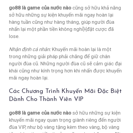
go88 là game của nước nào
cũng sở hữu khả năng
sở hữu những sự kiện khuyến mãi ngay hoàn lại
hàng tuần cũng như hàng tháng, giúp người đùa
nhấn lại một phần tiền không nghỉ}{đặt cược đã
lose.
Nhận định cá nhân:
Khuyến mãi hoàn lại là một
trong những giải pháp phải chăng để giữ chân
người đùa cũ. Những người đùa cũ sẽ cảm giác đại
khái cũng như kính trọng hơn khi nhấn được khuyến
mãi ngay hoàn lại.
Các Chương Trình Khuyến Mãi Đặc Biệt
Dành Cho Thành Viên VIP
go88 là game của nước nào
sở hữu những sự kiện
khuyến mãi ngay quan trọng giành riêng đến người
đùa VIP, như bộ vàng tặng kèm theo vàng, bộ vàng