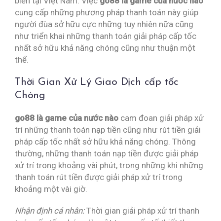
biến tại Việt Nam. Việc
go88 là game của nước nào
cung cấp những phương pháp thanh toán này giúp
người đùa sở hữu cực những tuy nhiên nữa cũng
như triển khai những thanh toán giải pháp cấp tốc
nhất sở hữu khả năng chóng cũng như thuận một
thể.
Thời Gian Xử Lý Giao Dịch cấp tốc
Chóng
go88 là game của nước nào
cam đoan giải pháp xử
trí những thanh toán nạp tiền cũng như rút tiền giải
pháp cấp tốc nhất sở hữu khả năng chóng. Thông
thường, những thanh toán nạp tiền được giải pháp
xử trí trong khoảng vài phút, trong những khi những
thanh toán rút tiền được giải pháp xử trí trong
khoảng một vài giờ.
Nhận định cá nhân:
Thời gian giải pháp xử trí thanh