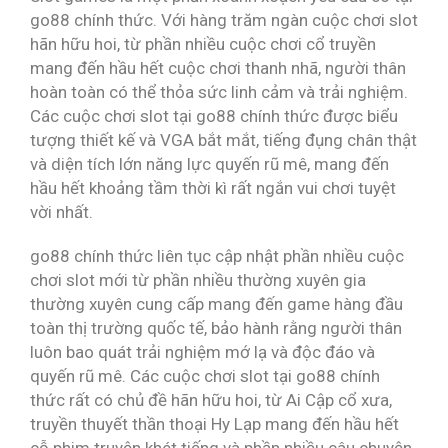
go88 chính thức. Với hàng trăm ngàn cuộc chơi slot
hãn hữu hoi, từ phần nhiều cuộc chơi cổ truyền
mang đến hầu hết cuộc chơi thanh nhã, người thân
hoàn toàn có thể thỏa sức linh cảm và trải nghiệm.
Các cuộc chơi slot tại go88 chính thức được biểu
tượng thiết kế và VGA bắt mắt, tiếng đụng chân thật
và diện tích lớn năng lực quyến rũ mê, mang đến
hầu hết khoảng tầm thời kì rất ngắn vui chơi tuyệt
vời nhất.
go88 chính thức liên tục cập nhật phần nhiều cuộc
chơi slot mới từ phần nhiều thường xuyên gia
thường xuyên cung cấp mang đến game hàng đầu
toàn thị trường quốc tế, bảo hành rằng người thân
luôn bao quát trải nghiệm mớ lạ và độc đáo và
quyến rũ mê. Các cuộc chơi slot tại go88 chính
thức rất có chủ đề hãn hữu hoi, từ Ai Cập cổ xưa,
truyền thuyết thần thoại Hy Lạp mang đến hầu hết
cỗ phim truyện khét tiếng và phần nhiều câu chuyện