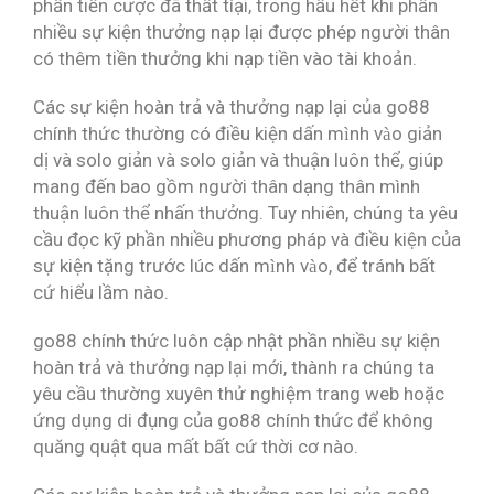
phần tiền cược đã thất tíại, trong hầu hết khi phần
nhiều sự kiện thưởng nạp lại được phép người thân
có thêm tiền thưởng khi nạp tiền vào tài khoản.
Các sự kiện hoàn trả và thưởng nạp lại của go88
chính thức thường có điều kiện dấn mình vào giản
dị và solo giản và solo giản và thuận luôn thể, giúp
mang đến bao gồm người thân dạng thân mình
thuận luôn thể nhấn thưởng. Tuy nhiên, chúng ta yêu
cầu đọc kỹ phần nhiều phương pháp và điều kiện của
sự kiện tặng trước lúc dấn mình vào, để tránh bất
cứ hiểu lầm nào.
go88 chính thức luôn cập nhật phần nhiều sự kiện
hoàn trả và thưởng nạp lại mới, thành ra chúng ta
yêu cầu thường xuyên thử nghiệm trang web hoặc
ứng dụng di đụng của go88 chính thức để không
quăng quật qua mất bất cứ thời cơ nào.