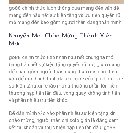
go88 chính thức luôn thông qua mang đến vấn đề
mang đến hầu hết sự kiện tặng và ưu tiên quyến rũ
mê mang đến bao gồm người thân dạng thân mình.
Khuyến Mãi Chào Mừng Thành Viên
Mới
go88 chính thức tiếp nhấn hầu hết chúng ta mới
bằng hầu hết sự kiện tặng quyến rũ mê, giúp mang
đến bao gồm người thân dạng thân mình có thêm
vốn để mới hành trình dài cá cược của gia đình. Các
sự kiện tặng xin chào mừng thường phần lớn tiền
thưởng nạp tiền lần đầu, vòng quay không tính tiền
và phần nhiều ưu tiên khác.
Để dấn mình vào vào phần nhiều sự kiện tặng xin
chào mừng, người thân chỉ solo giản là đăng cam
kết tài khoản và thực hiện nạp tiền lần đầu. go88