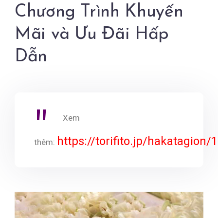
Chương Trình Khuyến
Mãi và Ưu Đãi Hấp
Dẫn
Xem
https://torifito.jp/hakatagion/
thêm: