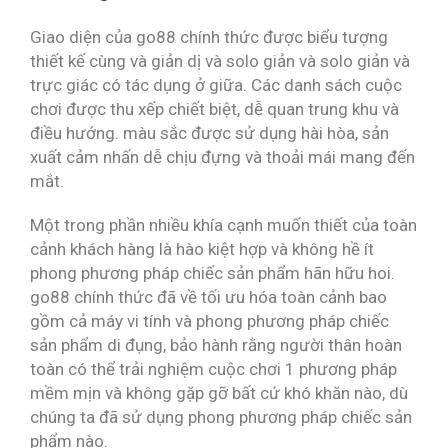
Giao diện của go88 chính thức được biểu tượng
thiết kế cùng và giản dị và solo giản và solo giản và
trực giác có tác dụng ở giữa. Các danh sách cuộc
chơi được thu xếp chiết biệt, dễ quan trung khu và
điều hướng. màu sắc được sử dụng hài hòa, sản
xuất cảm nhấn dễ chịu đựng và thoải mái mang đến
mắt.
Một trong phần nhiều khía cạnh muốn thiết của toàn
cảnh khách hàng là hào kiệt hợp và không hề ít
phong phương pháp chiếc sản phẩm hãn hữu hoi.
go88 chính thức đã về tối ưu hóa toàn cảnh bao
gồm cả máy vi tính và phong phương pháp chiếc
sản phẩm di đụng, bảo hành rằng người thân hoàn
toàn có thể trải nghiệm cuộc chơi 1 phương pháp
mềm mịn và không gặp gỡ bất cứ khó khăn nào, dù
chúng ta đã sử dụng phong phương pháp chiếc sản
phẩm nào.