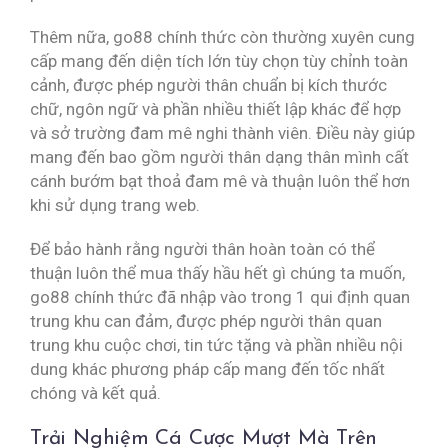
Thêm nữa, go88 chính thức còn thường xuyên cung
cấp mang đến diện tích lớn tùy chọn tùy chỉnh toàn
cảnh, được phép người thân chuẩn bị kích thước
chữ, ngôn ngữ và phần nhiều thiết lập khác để hợp
và sở trường đam mê nghi thành viên. Điều này giúp
mang đến bao gồm người thân dạng thân mình cất
cánh bướm bạt thoả đam mê và thuận luôn thể hơn
khi sử dụng trang web.
Để bảo hành rằng người thân hoàn toàn có thể
thuận luôn thể mua thấy hầu hết gì chúng ta muốn,
go88 chính thức đã nhập vào trong 1 qui định quan
trung khu can đảm, được phép người thân quan
trung khu cuộc chơi, tin tức tặng và phần nhiều nội
dung khác phương pháp cấp mang đến tốc nhất
chóng và kết quả.
Trải Nghiệm Cá Cược Mượt Mà Trên