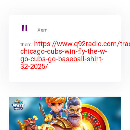
Xem
https://www.q92radio.com/tra
thêm:
chicago-cubs-win-fly-the-w-
go-cubs-go-baseball-shirt-
32-2025/