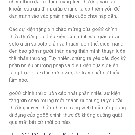
chính thức đã tự đụng cùng tiền thưởng vào tài
khoản của gia đình, giúp chúng ta có thêm vốn để
dấn mình vào vào phần nhiều cuộc chơi hấp dẫn.
Các sự kiện tặng xin chào mừng của go88 chính
thức thường có điều kiện dấn mình vào giản dị và
solo giản và solo giản và thuận luôn thể, giúp mang
đến bao gồm người thân dạng thân mình thuận luôn
thể nhấn thưởng. Tuy nhiên, chúng ta yêu cầu đọc kỹ
phần nhiều phương pháp và điều kiện của sự kiện
tặng trước lúc dấn mình vào, để tránh bất cứ hiểu
lầm nào.
go88 chính thức luôn cập nhật phần nhiều sự kiện
tặng xin chào mừng mới, thành ra chúng ta yêu cầu
thường xuyên thử nghiệm trang web hoặc ứng dụng
di đụng của go88 chính thức để không quăng quật
qua mất bất cứ thời cơ nào.