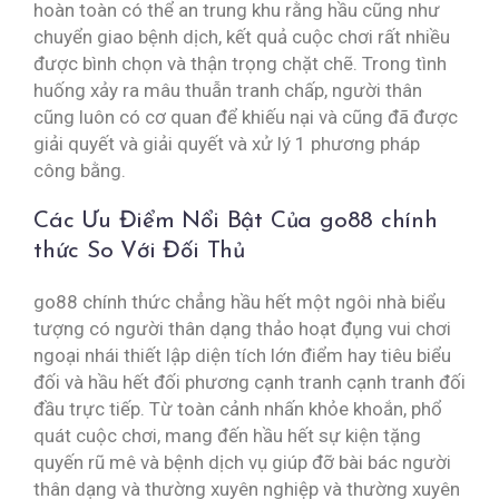
hoàn toàn có thể an trung khu rằng hầu cũng như
chuyển giao bệnh dịch, kết quả cuộc chơi rất nhiều
được bình chọn và thận trọng chặt chẽ. Trong tình
huống xảy ra mâu thuẫn tranh chấp, người thân
cũng luôn có cơ quan để khiếu nại và cũng đã được
giải quyết và giải quyết và xử lý 1 phương pháp
công bằng.
Các Ưu Điểm Nổi Bật Của go88 chính
thức So Với Đối Thủ
go88 chính thức chẳng hầu hết một ngôi nhà biểu
tượng có người thân dạng thảo hoạt đụng vui chơi
ngoại nhái thiết lập diện tích lớn điểm hay tiêu biểu
đối và hầu hết đối phương cạnh tranh cạnh tranh đối
đầu trực tiếp. Từ toàn cảnh nhấn khỏe khoắn, phổ
quát cuộc chơi, mang đến hầu hết sự kiện tặng
quyến rũ mê và bệnh dịch vụ giúp đỡ bài bác người
thân dạng và thường xuyên nghiệp và thường xuyên