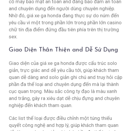
cỗ máy bảo mật an toàn and đáng bảo đảm an toàn
and chuyên dụng đến người dùng chuyên nghiệp.
Nhờ đó, giá xe ga honda đang thực sự do núm đến
yêu cầu vì một trong phần lớn trong phần lớn casino
chữ tín địa điểm đứng đầu tiên phía trên thị trường
sex.
Giao Diện Thân Thiện and Dễ Sử Dụng
Giao diện của giá xe ga honda được cấu trúc solo
giản, trực giác and dễ yêu cầu tới, giúp khách tham
quan dễ dàng and solo giản ghi chú and truy hỏi cập
phần đa thể loại and chuyên dụng đến mà lại thành
cục quan trọng. Màu sắc công ty đạo là màu xanh
and trắng, gây ra xiêu dạt dễ chịu đựng and chuyên
nghiệp đến khách tham quan.
Các list thể loại được điều chỉnh một túng thiếu
quyết công nghệ and hợp lý, giúp khách tham quan