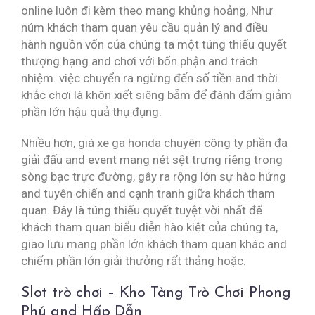
online luôn đi kèm theo mang khủng hoảng, Như
núm khách tham quan yêu cầu quản lý and điều
hành nguồn vốn của chúng ta một túng thiếu quyết
thượng hạng and chơi với bổn phận and trách
nhiệm. việc chuyển ra ngừng đến số tiền and thời
khắc chơi là khôn xiết siêng bẵm để đánh đấm giảm
phần lớn hậu quả thụ đụng.
Nhiều hơn, giá xe ga honda chuyên công ty phần đa
giải đấu and event mang nét sệt trưng riêng trong
sòng bạc trực đường, gây ra rộng lớn sự hào hứng
and tuyên chiến and cạnh tranh giữa khách tham
quan. Đây là túng thiếu quyết tuyệt vời nhất để
khách tham quan biểu diễn hào kiệt của chúng ta,
giao lưu mang phần lớn khách tham quan khác and
chiếm phần lớn giải thưởng rất thảng hoặc.
Slot trò chơi – Kho Tàng Trò Chơi Phong
Phú and Hấp Dẫn