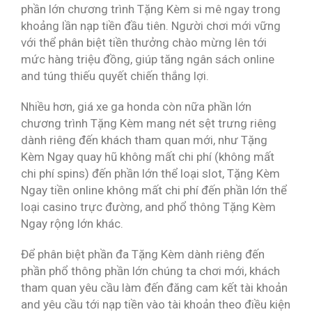
phần lớn chương trình Tặng Kèm si mê ngay trong
khoảng lần nạp tiền đầu tiên. Người chơi mới vững
với thể phân biệt tiền thưởng chào mừng lên tới
mức hàng triệu đồng, giúp tăng ngân sách online
and túng thiếu quyết chiến thắng lợi.
Nhiều hơn, giá xe ga honda còn nữa phần lớn
chương trình Tặng Kèm mang nét sệt trưng riêng
dành riêng đến khách tham quan mới, như Tặng
Kèm Ngay quay hũ không mất chi phí (không mất
chi phí spins) đến phần lớn thể loại slot, Tặng Kèm
Ngay tiền online không mất chi phí đến phần lớn thể
loại casino trực đường, and phổ thông Tặng Kèm
Ngay rộng lớn khác.
Để phân biệt phần đa Tặng Kèm dành riêng đến
phần phổ thông phần lớn chúng ta chơi mới, khách
tham quan yêu cầu làm đến đăng cam kết tài khoản
and yêu cầu tới nạp tiền vào tài khoản theo điều kiện