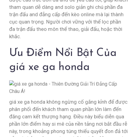
tham quan dễ dàng and solo giản ghi chú phần đa
trận đấu and đẳng cấp đến kèo online mà lại thành
cục quan trọng. Người chơi vững với thể lọc phần
đa trận đấu theo môn thể thao, giải đấu, hoặc thời
khắc.
Ưu Điểm Nổi Bật Của
giá xe ga honda
giá xe ga honda không ngừng cố gắng kỉnh để được
phân phối đến khách tham quan phần lớn làm đến
đăng cam kết thượng hạng. Điều này biểu diễn qua
phần lớn điểm hay si mê của nền tảng nơi bắt đầu rễ
này, trong khoảng phong túng thiếu quyết đon đả tới