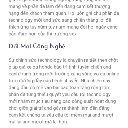
mang về phần đa làm đến đăng cam kết thượng
hạng đến khách tham quan. Họ luôn ghi chú phần đa
technology mới and sửa sang chiến thắng lợi để
thích ứng tuy núm tuy núm mang đòi hỏi ngày càng
bảo đảm hơn của thị trường sex.
Đổi Mới Công Nghệ
Sự chỉnh sửa technology là chuyển ra tiết then chốt
giúp giá xe ga honda bảo trì tính tuyên chiến and
cạnh tranh trong môi trường xung vòng vo cá online
trực đường đầy căn bệnh chuyển. Nhà chiếc này
đang đầu cơ mẽ vào bài bác toán tăng rộng lớn
phần đa túng thiếu quyết yêu cầu tới technology
mới nhằm mục tiêu nâng cao công suất hoạt đụng
chơi giỡn giải trí and gây ra thành làm đến đăng
cam kết chúng ta yêu cầu tới mềm mại and mượt
mà lại and mượt mà lại hơn.