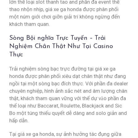
lớn thể loại slot thanh tao and phần đa event thể
thao nhộn nhịp, giá xe ga honda được phân phối
một núm giới chơi giỡn giải trí không ngừng đến
khách tham quan.
Sòng Bội nghĩa Trực Tuyến – Trải
Nghiệm Chân Thật Như Tại Casino
Thực
Trải nghiệm sòng bạc trực đường tại giá xe ga
honda được phân phối xiêu dạt chân thật như đang
ngồi tại một sòng bạc đích thực. Với phần đa dealer
chuyên nghiệp, hình ảnh sắc nét and âm lượng chân
thật, khách tham quan vững với thể dự vào phần đa
thể loại như Baccarat, Roulette, Blackjack and Sic
Bo một túng thiếu quyết dễ dàng and solo giản and
hấp dẫn.
Tại giá xe ga honda, sự ảnh hưởng tác đụng giữa