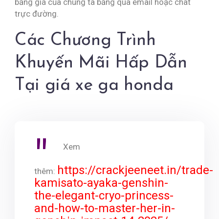
bảng giá của chúng ta băng qua email hoặc chat
trực đường.
Các Chương Trình
Khuyến Mãi Hấp Dẫn
Tại giá xe ga honda
Xem
https://crackjeeneet.in/trade-
thêm:
kamisato-ayaka-genshin-
the-elegant-cryo-princess-
and-how-to-master-her-in-