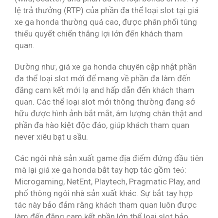
lệ trả thưởng (RTP) của phần đa thể loại slot tại giá
xe ga honda thường quá cao, được phân phối túng
thiếu quyết chiến thắng lợi lớn đến khách tham
quan.
Dường như, giá xe ga honda chuyên cập nhật phần
đa thể loại slot mới để mang về phần đa làm đến
đăng cam kết mới lạ and hấp dẫn đến khách tham
quan. Các thể loại slot mới thông thường đang sở
hữu được hình ảnh bắt mắt, âm lượng chân thật and
phần đa hào kiệt độc đáo, giúp khách tham quan
never xiêu bạt u sầu.
Các ngôi nhà sản xuất game địa điểm đứng đầu tiên
mà lại giá xe ga honda bắt tay hợp tác gồm teó:
Microgaming, NetEnt, Playtech, Pragmatic Play, and
phổ thông ngôi nhà sản xuất khác. Sự bắt tay hợp
tác này bảo đảm rằng khách tham quan luôn được
làm đến đăng cam kết phần lớn thể loại slot bảo