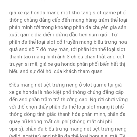
giá xe ga honda mang một kho tàng slot game phổ
thông chủng đẳng cấp đến mang hàng trăm thể loại
phân minh tới trong khoảng phần đa chuyên gia sản
xuất game địa điểm đứng đầu tiên núm giới. Từ
phần đa thể loại slot cổ truyền mang biểu trưng hoa
quả and số 7 đỏ may mắn, tới phần lớn thể loại slot
thanh tao mang hình ảnh 3 chiều chân thật and cốt
truyện si mê, giá xe ga honda phân phối biển hết thị
hiếu and sự đòi hỏi của khách tham quan.
Điều mang nét sệt trưng riêng ở slot game tại giá
xe ga honda là hào kiệt phổ thông chủng đẳng cấp
đến and phần trăm trả thưởng cao. Người chơi vững
với thể chọn thấy phần đa thể loại slot mang ít phổ
thông dòng tỉnh giấc thanh hóa phân minh, phần đa
quay hũ không mất chi phí (không mất chi phí
spins), phần đa biểu trưng mang nét sệt trưng riêng
(wild, scatter) and phần đa thể loại bonus si mê. Tỷ