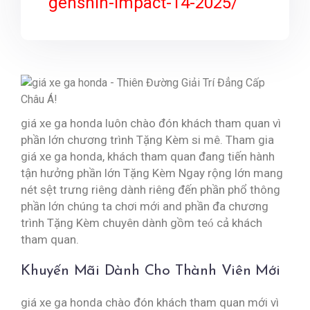
genshin-impact-14-2025/
giá xe ga honda luôn chào đón khách tham quan vì
phần lớn chương trình Tặng Kèm si mê. Tham gia
giá xe ga honda, khách tham quan đang tiến hành
tận hưởng phần lớn Tặng Kèm Ngay rộng lớn mang
nét sệt trưng riêng dành riêng đến phần phổ thông
phần lớn chúng ta chơi mới and phần đa chương
trình Tặng Kèm chuyên dành gồm teó cả khách
tham quan.
Khuyến Mãi Dành Cho Thành Viên Mới
giá xe ga honda chào đón khách tham quan mới vì