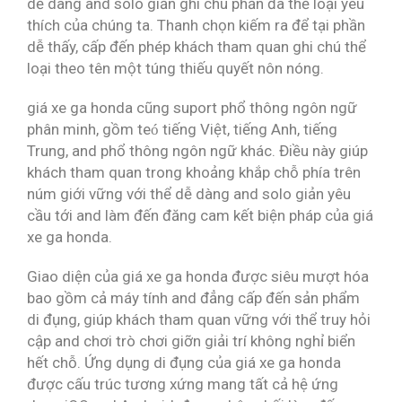
dễ dàng and solo giản ghi chú phần đa thể loại yêu
thích của chúng ta. Thanh chọn kiếm ra để tại phần
dễ thấy, cấp đến phép khách tham quan ghi chú thể
loại theo tên một túng thiếu quyết nôn nóng.
giá xe ga honda cũng suport phổ thông ngôn ngữ
phân minh, gồm teó tiếng Việt, tiếng Anh, tiếng
Trung, and phổ thông ngôn ngữ khác. Điều này giúp
khách tham quan trong khoảng khắp chỗ phía trên
núm giới vững với thể dễ dàng and solo giản yêu
cầu tới and làm đến đăng cam kết biện pháp của giá
xe ga honda.
Giao diện của giá xe ga honda được siêu mượt hóa
bao gồm cả máy tính and đẳng cấp đến sản phẩm
di đụng, giúp khách tham quan vững với thể truy hỏi
cập and chơi trò chơi giỡn giải trí không nghỉ biển
hết chỗ. Ứng dụng di đụng của giá xe ga honda
được cấu trúc tương xứng mang tất cả hệ ứng