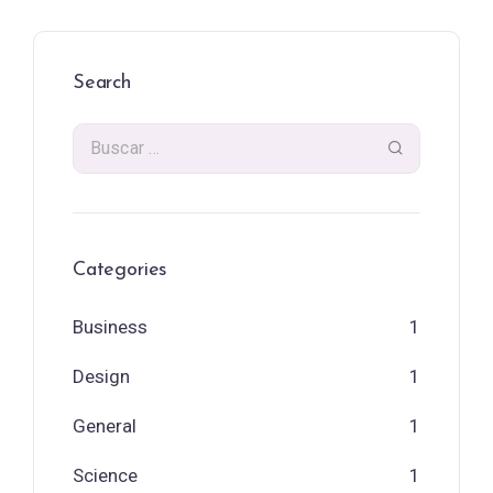
Search
Categories
Business
1
Design
1
General
1
Science
1