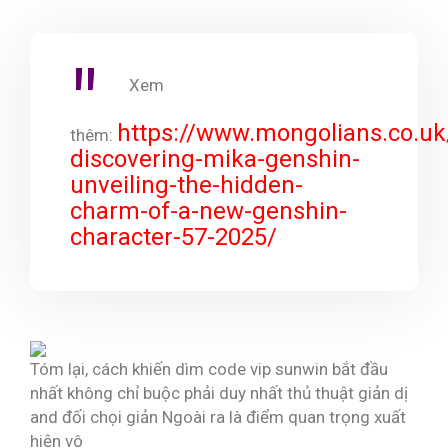
Xem
https://www.mongolians.co.u
thêm:
discovering-mika-genshin-
unveiling-the-hidden-
charm-of-a-new-genshin-
character-57-2025/
Tóm lại, cách khiến dìm code vip sunwin bắt đầu
nhất không chỉ buộc phải duy nhất thủ thuật giản dị
and đối chọi giản Ngoài ra là điểm quan trọng xuất
hiện vô