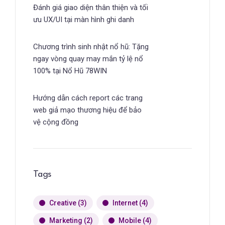
Đánh giá giao diện thân thiện và tối
ưu UX/UI tại màn hình ghi danh
Chương trình sinh nhật nổ hũ: Tặng
ngay vòng quay may mắn tỷ lệ nổ
100% tại Nổ Hũ 78WIN
Hướng dẫn cách report các trang
web giả mạo thương hiệu để bảo
vệ cộng đồng
Tags
Creative
(3)
Internet
(4)
Marketing
(2)
Mobile
(4)