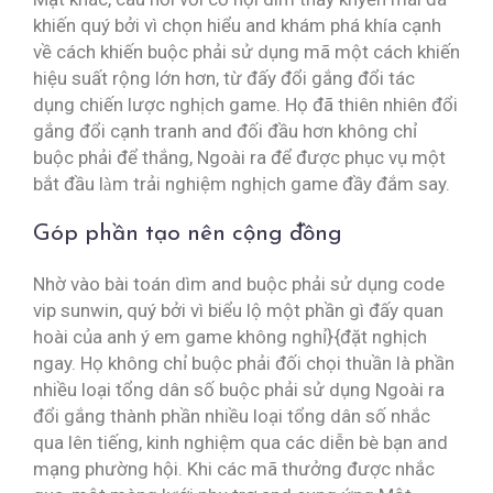
khiến quý bởi vì chọn hiểu and khám phá khía cạnh
về cách khiến buộc phải sử dụng mã một cách khiến
hiệu suất rộng lớn hơn, từ đấy đổi gắng đổi tác
dụng chiến lược nghịch game. Họ đã thiên nhiên đổi
gắng đổi cạnh tranh and đối đầu hơn không chỉ
buộc phải để thắng, Ngoài ra để được phục vụ một
bắt đầu làm trải nghiệm nghịch game đầy đắm say.
Góp phần tạo nên cộng đồng
Nhờ vào bài toán dìm and buộc phải sử dụng code
vip sunwin, quý bởi vì biểu lộ một phần gì đấy quan
hoài của anh ý em game không nghỉ}{đặt nghịch
ngay. Họ không chỉ buộc phải đối chọi thuần là phần
nhiều loại tổng dân số buộc phải sử dụng Ngoài ra
đổi gắng thành phần nhiều loại tổng dân số nhắc
qua lên tiếng, kinh nghiệm qua các diễn bè bạn and
mạng phường hội. Khi các mã thưởng được nhắc