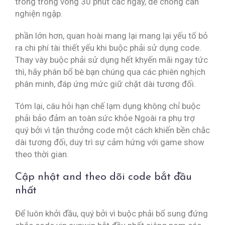
trong trong vòng 30 phút các ngày, để chống cản
nghiện ngập.
phần lớn hơn, quan hoài mang lại mang lại yếu tố bỏ
ra chi phí tài thiết yếu khi buộc phải sử dụng code.
Thay vày buộc phải sử dụng hết khyến mãi ngay tức
thì, hãy phân bổ bè bạn chúng qua các phiên nghịch
phân minh, đáp ứng mức giữ chặt dài tương đối.
Tóm lại, câu hỏi hạn chế lạm dụng không chỉ buộc
phải bảo đảm an toàn sức khỏe Ngoài ra phụ trợ
quý bởi vì tận thưởng code một cách khiến bền chắc
dài tương đối, duy trì sự cảm hứng với game show
theo thời gian.
Cập nhật and theo dõi code bắt đầu
nhất
Để luôn khởi đầu, quý bởi vì buộc phải bổ sung đứng