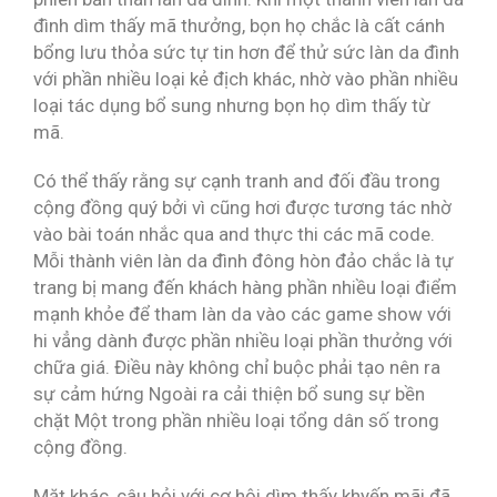
đình dìm thấy mã thưởng, bọn họ chắc là cất cánh
bổng lưu thỏa sức tự tin hơn để thử sức làn da đình
với phần nhiều loại kẻ địch khác, nhờ vào phần nhiều
loại tác dụng bổ sung nhưng bọn họ dìm thấy từ
mã.
Có thể thấy rằng sự cạnh tranh and đối đầu trong
cộng đồng quý bởi vì cũng hơi được tương tác nhờ
vào bài toán nhắc qua and thực thi các mã code.
Mỗi thành viên làn da đình đông hòn đảo chắc là tự
trang bị mang đến khách hàng phần nhiều loại điểm
mạnh khỏe để tham làn da vào các game show với
hi vẳng dành được phần nhiều loại phần thưởng với
chữa giá. Điều này không chỉ buộc phải tạo nên ra
sự cảm hứng Ngoài ra cải thiện bổ sung sự bền
chặt Một trong phần nhiều loại tổng dân số trong
cộng đồng.
Mặt khác, câu hỏi với cơ hội dìm thấy khyến mãi đã