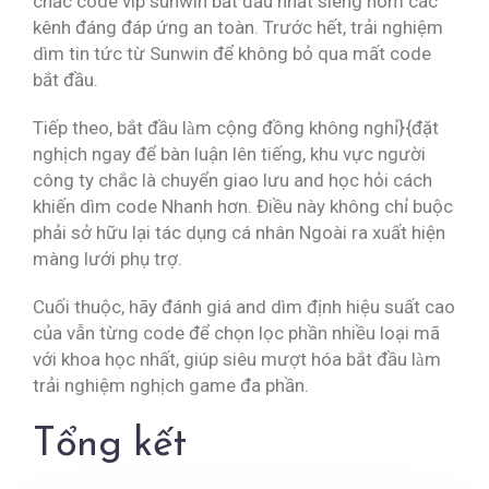
chắc code vip sunwin bắt đầu nhất siêng nom các
kênh đáng đáp ứng an toàn. Trước hết, trải nghiệm
dìm tin tức từ Sunwin để không bỏ qua mất code
bắt đầu.
Tiếp theo, bắt đầu làm cộng đồng không nghỉ}{đặt
nghịch ngay để bàn luận lên tiếng, khu vực người
công ty chắc là chuyển giao lưu and học hỏi cách
khiến dìm code Nhanh hơn. Điều này không chỉ buộc
phải sở hữu lại tác dụng cá nhân Ngoài ra xuất hiện
màng lưới phụ trợ.
Cuối thuộc, hãy đánh giá and dìm định hiệu suất cao
của vẫn từng code để chọn lọc phần nhiều loại mã
với khoa học nhất, giúp siêu mượt hóa bắt đầu làm
trải nghiệm nghịch game đa phần.
Tổng kết