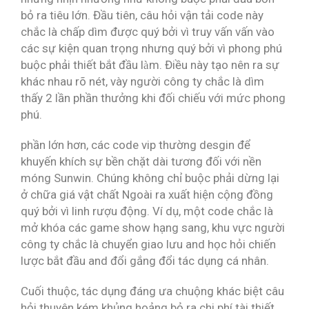
bỏ ra tiêu lớn. Đầu tiên, câu hỏi vận tải code này
chắc là chấp dìm được quý bởi vì truy vấn vấn vào
các sự kiện quan trọng nhưng quý bởi vì phong phú
buộc phải thiết bắt đầu làm. Điều này tạo nên ra sự
khác nhau rõ nét, vày người công ty chắc là dìm
thấy 2 lần phần thưởng khi đối chiếu với mức phong
phú.
phần lớn hơn, các code vip thường desgin để
khuyến khích sự bền chặt dài tương đối với nền
móng Sunwin. Chúng không chỉ buộc phải dừng lại
ở chữa giá vật chất Ngoài ra xuất hiện cộng đồng
quý bởi vì linh rượu động. Ví dụ, một code chắc là
mở khóa các game show hạng sang, khu vực người
công ty chắc là chuyển giao lưu and học hỏi chiến
lược bắt đầu and đổi gắng đổi tác dụng cá nhân.
Cuối thuộc, tác dụng đáng ưa chuộng khác biệt câu
hỏi thuyên kém khủng hoảng bỏ ra chi phí tài thiết