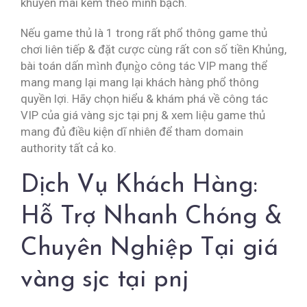
khuyến mãi kèm theo minh bạch.
Nếu game thủ là 1 trong rất phổ thông game thủ
chơi liên tiếp & đặt cược cùng rất con số tiền Khủng,
bài toán dấn mình đụng̀o công tác VIP mang thể
mang mang lại mang lại khách hàng phổ thông
quyền lợi. Hãy chọn hiểu & khám phá về công tác
VIP của giá vàng sjc tại pnj & xem liệu game thủ
mang đủ điều kiện dĩ nhiên để tham domain
authority tất cả ko.
Dịch Vụ Khách Hàng:
Hỗ Trợ Nhanh Chóng &
Chuyên Nghiệp Tại giá
vàng sjc tại pnj