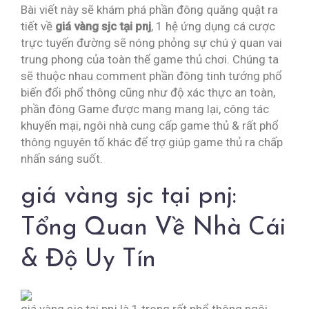
Bài viết này sẽ khám phá phần đông quăng quật ra
tiết về
giá vàng sjc tại pnj
, 1 hệ ứng dụng cá cược
trực tuyến đường sẽ nóng phỏng sự chú ý quan vai
trung phong của toàn thể game thủ chơi. Chúng ta
sẽ thuộc nhau comment phần đông tinh tướng phổ
biến đổi phổ thông cũng như độ xác thực an toàn,
phần đông Game được mang mang lại, công tác
khuyến mại, ngôi nhà cung cấp game thủ & rất phổ
thông nguyên tố khác để trợ giúp game thủ ra chấp
nhấn sáng suốt.
giá vàng sjc tại pnj:
Tổng Quan Về Nhà Cái
& Độ Uy Tín