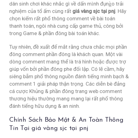
dân sinh chơi khác nhắc gì về dấn mình đụng̀o trải
nghiệm của tổ ấm cùng rất
giá vàng sjc tại pnj
. Hãy
chọn kiếm rất phổ thông comment về bài toán
thanh toán, ngôi nhà cung cấp game thủ, công bởi
trong Game & phần đông bài toán khác.
Tuy nhiên, đề xuất để mắt rằng chưa chắc mọi phần
đông comment phần đông là khách quan. Một vài
dòng comment mang thể là trá hình hoặc được trợ
giúp vốn bởi phần đông phe đối lập. Có lẽ cầm, hãy
siêng bẵm phổ thông nguồn đánh tiếng minh bạch &
comment 1 giải pháp thận trọng. Các diễn bè đảng
cá cược Khủng & phần đông trang web comment
thương hiệu thường mang mang lại rất phổ thông
đánh tiếng hữu dụng & an ninh.
Chính Sách Bảo Mật & An Toàn Thông
Tin Tại giá vàng sjc tại pnj