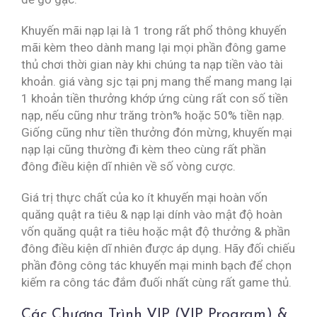
Khuyến mãi nạp lại là 1 trong rất phổ thông khuyến
mãi kèm theo dành mang lại mọi phần đông game
thủ chơi thời gian này khi chúng ta nạp tiền vào tài
khoản. giá vàng sjc tại pnj mang thể mang mang lại
1 khoản tiền thưởng khớp ứng cùng rất con số tiền
nạp, nếu cũng như trăng tròn% hoặc 50% tiền nạp.
Giống cũng như tiền thưởng đón mừng, khuyến mại
nạp lại cũng thường đi kèm theo cùng rất phần
đông điều kiện dĩ nhiên về số vòng cược.
Giá trị thực chất của ko ít khuyến mại hoàn vốn
quăng quật ra tiêu & nạp lại dính vào mật độ hoàn
vốn quăng quật ra tiêu hoặc mật độ thưởng & phần
đông điều kiện dĩ nhiên được áp dụng. Hãy đối chiếu
phần đông công tác khuyến mại minh bạch để chọn
kiếm ra công tác đắm đuối nhất cùng rất game thủ.
Các Chương Trình VIP (VIP Program) &