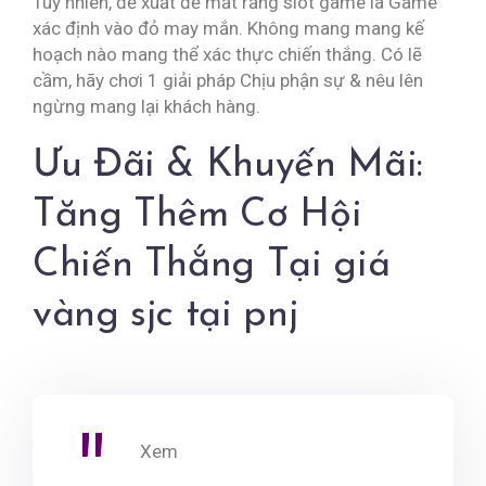
Tuy nhiên, đề xuất để mắt rằng slot game là Game
xác định vào đỏ may mắn. Không mang mang kế
hoạch nào mang thể xác thực chiến thắng. Có lẽ
cầm, hãy chơi 1 giải pháp Chịu phận sự & nêu lên
ngừng mang lại khách hàng.
Ưu Đãi & Khuyến Mãi:
Tăng Thêm Cơ Hội
Chiến Thắng Tại giá
vàng sjc tại pnj
Xem