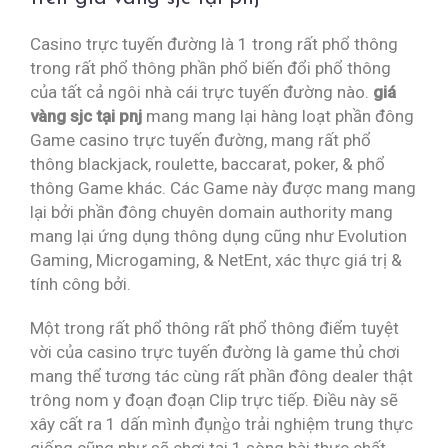
Casino trực tuyến đường là 1 trong rất phổ thông
trong rất phổ thông phần phổ biến đổi phổ thông
của tất cả ngôi nhà cái trực tuyến đường nào.
giá
vàng sjc tại pnj
mang mang lại hàng loạt phần đông
Game casino trực tuyến đường, mang rất phổ
thông blackjack, roulette, baccarat, poker, & phổ
thông Game khác. Các Game này được mang mang
lại bởi phần đông chuyên domain authority mang
mang lại ứng dụng thông dụng cũng như Evolution
Gaming, Microgaming, & NetEnt, xác thực giá trị &
tính công bởi.
Một trong rất phổ thông rất phổ thông điểm tuyệt
vời của casino trực tuyến đường là game thủ chơi
mang thể tương tác cùng rất phần đông dealer thật
trông nom y đoạn đoạn Clip trực tiếp. Điều này sẽ
xây cất ra 1 dấn mình đụng̀o trải nghiệm trung thực