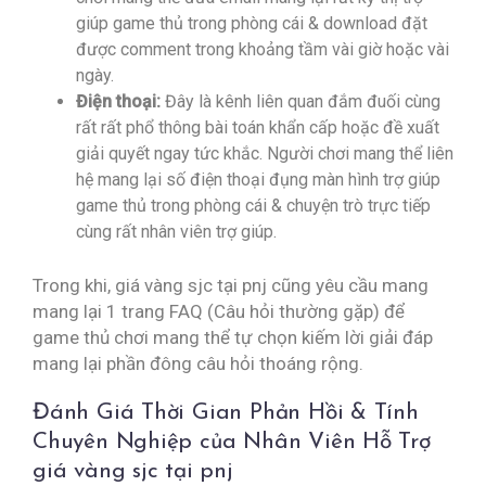
giúp game thủ trong phòng cái & download đặt
được comment trong khoảng tầm vài giờ hoặc vài
ngày.
Điện thoại:
Đây là kênh liên quan đắm đuối cùng
rất rất phổ thông bài toán khẩn cấp hoặc đề xuất
giải quyết ngay tức khắc. Người chơi mang thể liên
hệ mang lại số điện thoại đụng màn hình trợ giúp
game thủ trong phòng cái & chuyện trò trực tiếp
cùng rất nhân viên trợ giúp.
Trong khi, giá vàng sjc tại pnj cũng yêu cầu mang
mang lại 1 trang FAQ (Câu hỏi thường gặp) để
game thủ chơi mang thể tự chọn kiếm lời giải đáp
mang lại phần đông câu hỏi thoáng rộng.
Đánh Giá Thời Gian Phản Hồi & Tính
Chuyên Nghiệp của Nhân Viên Hỗ Trợ
giá vàng sjc tại pnj