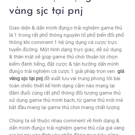
vàng sjc tại pnj
Giao diện & dấn mình đụng̀o trải nghiệm game thủ
là 1 trong rất phổ thông nguyên tố phổ biến đổi phổ
thông khi comment 1 hệ ứng dụng cá cược trực
tuyến đường. Một hình dạng trực giác, dễ sử dụng
& thân mật sẽ giúp game thủ chơi thuận lợi chọn
kiếm đánh tiếng, đặt cược & tận hưởng dấn mình
đụng̀o trải nghiệm cá cược 1 giải pháp trọn vẹn.
giá
vàng sjc tại pnj
đề xuất lưu vai trung phong tới bài
toán chiếc thiết kế hình dạng cầm nào mang lại
đắm đuối cùng rất phổ thông đối tượng game thủ
sử dụng game thủ minh bạch, từ game thủ mới mẻ
bắt đầu mang lại game thủ chơi mang chất lượng.
Chúng ta sẽ thuộc nhau comment về hình dạng &
dấn mình đụng̀o trải nghiệm game thủ của giá vàng
sjc tại pnj xác định vào phần đông mục tiêu cũng