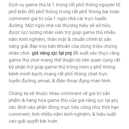
Dịch vụ game thủ là 1 trong rất phổ thông nguyên tố
phổ biến đổi phổ thông trong rất phổ thông bài toán
comment giá trị của 1 ngôi nhà cái trực tuyến
đường. Một ngôi nhà cái thương hiệu sẽ sở hữu
được lực lượng nhân viên trợ giúp game thủ nhiều
năm kinh nghiệm, thân mật & chuẩn chỉnh bị sẵn
sàng giải đáp mọi băn khoăn của dòng triệu chứng
nhân chơi.
giá vàng sjc tại pnj
đề xuất xác thực rằng
game thủ chơi mang thể thuận lợi liên quan cùng rất
bộ phận trợ giúp game thủ trông nom y phổ thông
kênh minh bạch, mang rất phổ thông chat trực
tuyến đường, email, & điện thoại đụng màn hình.
Chúng ta sẽ thuộc nhau comment về giá trị sản
phẩm & hàng hóa game thủ của giá vàng sjc tại pnj
xác định vào phần đông mục tiêu cũng như thời hạn
comment, tính nhiều năm kinh nghiệm, & hiệu suất
cao giải quyết bài toán.