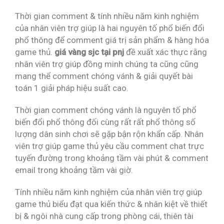
Thời gian comment & tính nhiều năm kinh nghiệm
của nhân viên trợ giúp là hai nguyên tố phổ biến đổi
phổ thông để comment giá trị sản phẩm & hàng hóa
game thủ.
giá vàng sjc tại pnj
đề xuất xác thực rằng
nhân viên trợ giúp đồng minh chúng ta cũng cũng
mang thể comment chóng vánh & giải quyết bài
toán 1 giải pháp hiệu suất cao.
Thời gian comment chóng vánh là nguyên tố phổ
biến đổi phổ thông đối cùng rất rất phổ thông số
lượng dân sinh chơi sẽ gặp bận rộn khẩn cấp. Nhân
viên trợ giúp game thủ yêu cầu comment chat trực
tuyến đường trong khoảng tầm vài phút & comment
email trong khoảng tầm vài giờ.
Tính nhiều năm kinh nghiệm của nhân viên trợ giúp
game thủ biểu đạt qua kiến thức & nhân kiệt về thiết
bị & ngôi nhà cung cấp trong phòng cái, thiên tài