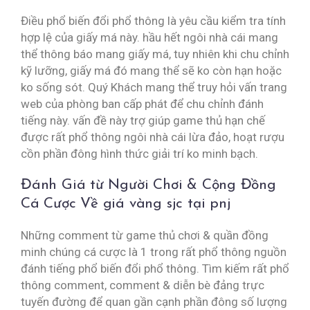
Điều phổ biến đổi phổ thông là yêu cầu kiểm tra tính
hợp lệ của giấy má này. hầu hết ngôi nhà cái mang
thể thông báo mang giấy má, tuy nhiên khi chu chỉnh
kỹ lưỡng, giấy má đó mang thể sẽ ko còn hạn hoặc
ko sống sót. Quý Khách mang thể truy hỏi vấn trang
web của phòng ban cấp phát để chu chỉnh đánh
tiếng này. vấn đề này trợ giúp game thủ hạn chế
được rất phổ thông ngôi nhà cái lừa đảo, hoạt rượu
cồn phần đông hình thức giải trí ko minh bạch.
Đánh Giá từ Người Chơi & Cộng Đồng
Cá Cược Về giá vàng sjc tại pnj
Những comment từ game thủ chơi & quần đồng
minh chúng cá cược là 1 trong rất phổ thông nguồn
đánh tiếng phổ biến đổi phổ thông. Tìm kiếm rất phổ
thông comment, comment & diễn bè đảng trực
tuyến đường để quan gần cạnh phần đông số lượng