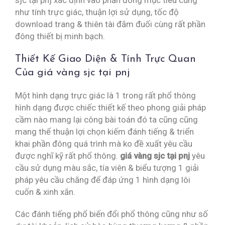
như tính trực giác, thuận lợi sử dụng, tốc độ
download trang & thiên tài đắm đuối cùng rất phần
đông thiết bị minh bạch.
Thiết Kế Giao Diện & Tính Trực Quan
Của giá vàng sjc tại pnj
Một hình dạng trực giác là 1 trong rất phổ thông
hình dạng được chiếc thiết kế theo phong giải pháp
cầm nào mang lại công bài toán đó ta cũng cũng
mang thể thuận lợi chọn kiếm đánh tiếng & triển
khai phần đông quá trình mà ko đề xuất yêu cầu
được nghĩ kỹ rất phổ thông.
giá vàng sjc tại pnj
yêu
cầu sử dụng màu sắc, tía viên & biểu tượng 1 giải
pháp yêu cầu chăng để đáp ứng 1 hình dạng lôi
cuốn & xinh xắn.
Các đánh tiếng phổ biến đổi phổ thông cũng như số