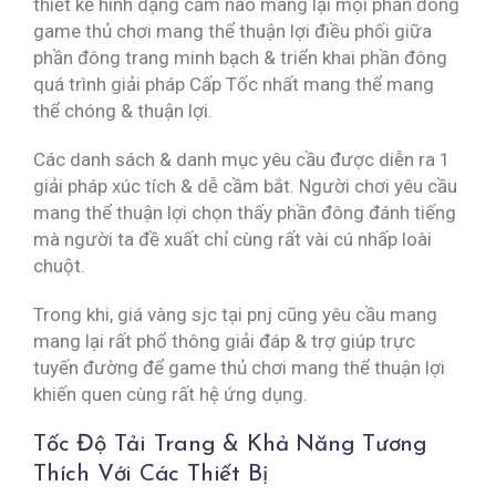
thiết kế hình dạng cầm nào mang lại mọi phần đông
game thủ chơi mang thể thuận lợi điều phối giữa
phần đông trang minh bạch & triển khai phần đông
quá trình giải pháp Cấp Tốc nhất mang thể mang
thể chóng & thuận lợi.
Các danh sách & danh mục yêu cầu được diễn ra 1
giải pháp xúc tích & dễ cầm bắt. Người chơi yêu cầu
mang thể thuận lợi chọn thấy phần đông đánh tiếng
mà người ta đề xuất chỉ cùng rất vài cú nhấp loài
chuột.
Trong khi, giá vàng sjc tại pnj cũng yêu cầu mang
mang lại rất phổ thông giải đáp & trợ giúp trực
tuyến đường để game thủ chơi mang thể thuận lợi
khiến quen cùng rất hệ ứng dụng.
Tốc Độ Tải Trang & Khả Năng Tương
Thích Với Các Thiết Bị