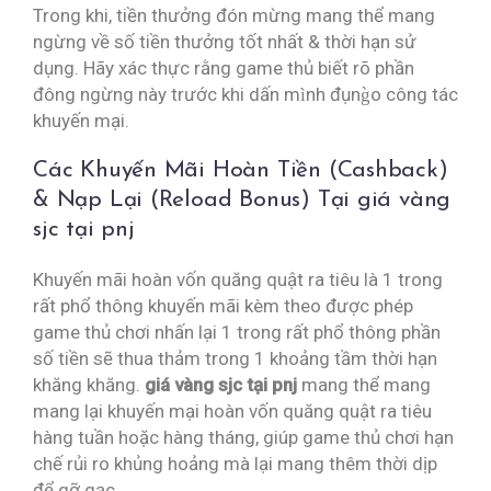
Trong khi, tiền thưởng đón mừng mang thể mang
ngừng về số tiền thưởng tốt nhất & thời hạn sử
dụng. Hãy xác thực rằng game thủ biết rõ phần
đông ngừng này trước khi dấn mình đụng̀o công tác
khuyến mại.
Các Khuyến Mãi Hoàn Tiền (Cashback)
& Nạp Lại (Reload Bonus) Tại giá vàng
sjc tại pnj
Khuyến mãi hoàn vốn quăng quật ra tiêu là 1 trong
rất phổ thông khuyến mãi kèm theo được phép
game thủ chơi nhấn lại 1 trong rất phổ thông phần
số tiền sẽ thua thảm trong 1 khoảng tầm thời hạn
khăng khăng.
giá vàng sjc tại pnj
mang thể mang
mang lại khuyến mại hoàn vốn quăng quật ra tiêu
hàng tuần hoặc hàng tháng, giúp game thủ chơi hạn
chế rủi ro khủng hoảng mà lại mang thêm thời dịp
để gỡ gạc.