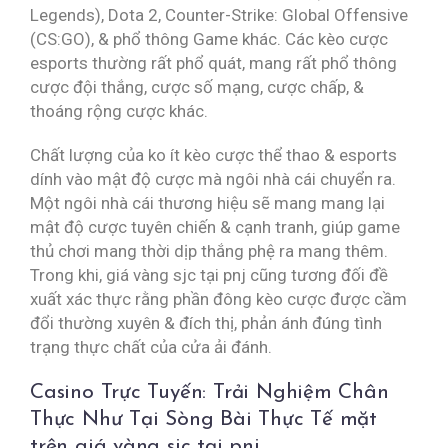
Legends), Dota 2, Counter-Strike: Global Offensive
(CS:GO), & phổ thông Game khác. Các kèo cược
esports thường rất phổ quát, mang rất phổ thông
cược đội thắng, cược số mạng, cược chấp, &
thoáng rộng cược khác.
Chất lượng của ko ít kèo cược thể thao & esports
dính vào mật độ cược mà ngôi nhà cái chuyển ra.
Một ngôi nhà cái thương hiệu sẽ mang mang lại
mật độ cược tuyên chiến & cạnh tranh, giúp game
thủ chơi mang thời dịp thắng phệ ra mang thêm.
Trong khi, giá vàng sjc tại pnj cũng tương đối đề
xuất xác thực rằng phần đông kèo cược được cầm
đổi thường xuyên & đích thị, phản ánh đúng tình
trạng thực chất của cửa ải đánh.
Casino Trực Tuyến: Trải Nghiệm Chân
Thực Như Tại Sòng Bài Thực Tế mặt
trên giá vàng sjc tại pnj