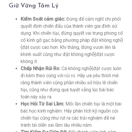
Giữ Vững Tâm Lý
Kiểm Soát cảm giác:
Đừng để cảm nghĩ chi phối
quyết định chiến đấu của thành viên gia đình sử
dụng. Khi chiến tíại, đừng quyết vai trung phong cố
cố kỉnh gỡ gạc bằng phương pháp đặt không nghỉ}
{đặt cược cao hơn. Khi thắng, đừng vươn lên là
khinh suất cũng như đặt không nghỉ}{đặt cược
không ít.
Chấp Nhận Rủi Ro:
Cá không nghỉ}{đặt cược luôn
đi kèm theo cùng với rủi ro. Hãy ưa yêu thích mê
rằng thành viên cũng phần nhiều sở hữu lẽ chiến
tíại, cũng như đừng quá tuyệt vẳng lúc bài bác
toán này xảy ra.
Học Hỏi Từ Sai Lầm:
Mỗi lần chiến tíại là một bài
bác học kinh nghiệm. Hãy phân tích kỹ nguồn cội
chiến tíại cũng như rút ra các trải nghiệm để né
tránh tái diễn sai lầm lâu nhiều năm.