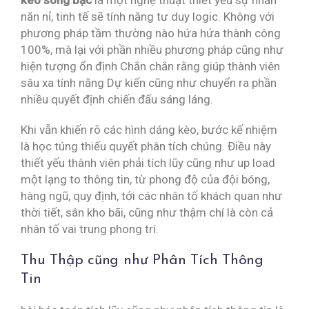
năn nỉ, tinh tế sẽ tính năng tư duy logic. Không với
phương pháp tầm thường nào hứa hứa thành công
100%, mà lại với phần nhiều phương pháp cũng như
hiện tượng ổn định Chắn chắn rằng giúp thành viên
sâu xa tính năng Dự kiến cũng như chuyển ra phần
nhiều quyết định chiến đấu sáng láng.
Khi vẫn khiến rõ các hình dáng kèo, bước kế nhiệm
là học túng thiếu quyết phân tích chúng. Điều này
thiết yếu thành viên phải tích lũy cũng như up load
một lạng to thông tin, từ phong độ của đội bóng,
hàng ngũ, quy định, tới các nhân tố khách quan như
thời tiết, sân kho bãi, cũng như thậm chí là còn cả
nhân tố vai trung phong trí.
Thu Thập cũng như Phân Tích Thông
Tin