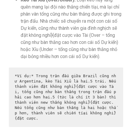
quên mang lại đội nào thắng chiến tíại, mà lại chỉ
phân vân tổng cũng như bàn thắng được ghi trong
trận đấu. Nhà chiếc sẽ chuyển ra một con cái số
Dự kiến, cũng như thành viên gia đình nghịch sẽ
đặt không nghỉ}{đặt cược vào Tài (Over – tổng
cũng như bàn thắng cao hơn con cái số Dự kiến)
hoặc Xỉu (Under – tổng cũng như bàn thắng nhỏ
dại bỏng nhiều hơn con cái số Dự kiến).
*Ví dụ:* Trong trận đấu giữa Brazil cũng nh
ư Argentina, kèo Tài Xỉu là hai.5 trái. Nếu 
thành viên đặt không nghỉ}{đặt cược vào Tà
i, tổng cũng như bàn thắng trong trận đấu p
hải cao hơn hai.5 (tức là chí ít 3 bàn) thì 
thành viên new thắng không nghỉ}{đặt cược. 
Nếu tổng cũng như bàn thắng là hai hoặc thấ
p hơn, thành viên sẽ chiến tíại không nghỉ}