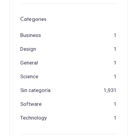
Categories
Business
1
Design
1
General
1
Science
1
Sin categoría
1,931
Software
1
Technology
1