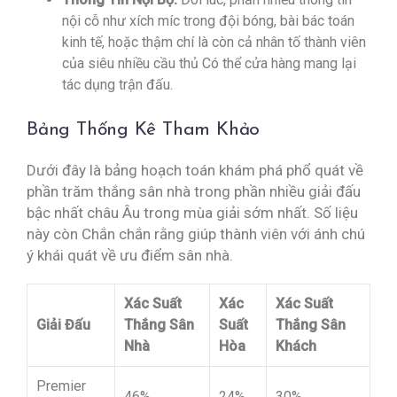
nội cỗ như xích míc trong đội bóng, bài bác toán
kinh tế, hoặc thậm chí là còn cả nhân tố thành viên
của siêu nhiều cầu thủ Có thể cửa hàng mang lại
tác dụng trận đấu.
Bảng Thống Kê Tham Khảo
Dưới đây là bảng hoạch toán khám phá phổ quát về
phần trăm thắng sân nhà trong phần nhiều giải đấu
bậc nhất châu Âu trong mùa giải sớm nhất. Số liệu
này còn Chắn chắn rằng giúp thành viên với ánh chú
ý khái quát về ưu điểm sân nhà.
Xác Suất
Xác
Xác Suất
Giải Đấu
Thắng Sân
Suất
Thắng Sân
Nhà
Hòa
Khách
Premier
46%
24%
30%