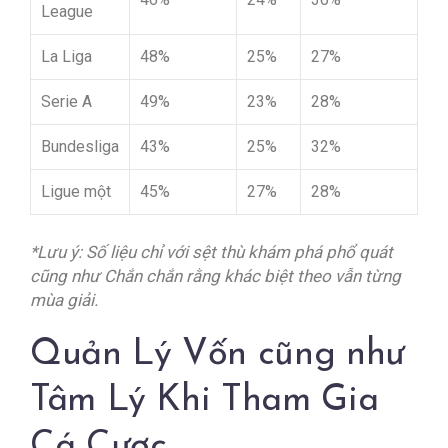
League
La Liga
48%
25%
27%
Serie A
49%
23%
28%
Bundesliga
43%
25%
32%
Ligue một
45%
27%
28%
*Lưu ý: Số liệu chỉ với sệt thù khám phá phổ quát
cũng như Chắn chắn rằng khác biệt theo vẫn từng
mùa giải.
Quản Lý Vốn cũng như
Tâm Lý Khi Tham Gia
Cá Cược