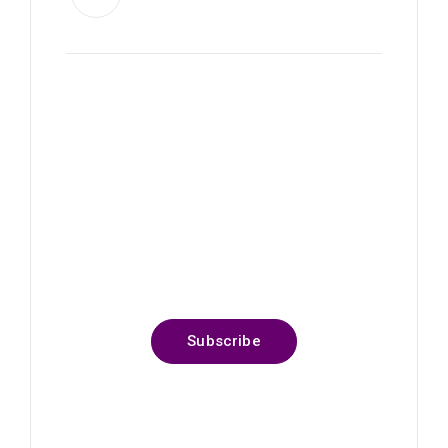
News, Insights & Events
Subscribe to our newsletter
and stay updated on the latest
news
Subscribe