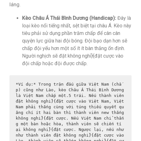
láng.
Kèo Châu Á Thái Bình Dương (Handicap):
Đây là
loại kèo nổi tiếng nhất, sệt biệt tại châu Á. Kèo này
tiêu phải sử dụng phần trăm chấp để cân cân
quyện lực giữa hai đội bóng. Đội bạo dạn hơn sẽ
chấp đội yếu hơn một số ít ít bàn thắng ổn định.
Người nghịch sẽ đặt không nghỉ}{đặt cược vào
đội chấp hoặc đội được chấp.
*Ví dụ:* Trong trận đấu giữa Việt Nam (chấ
p) cũng như Lào, kèo Châu Á Thái Bình Dương 
là Việt Nam chấp một.5 trái. Nếu thành viên 
đặt không nghỉ}{đặt cược vào Việt Nam, Việt 
Nam phải thắng cùng với túng thiếu quyết qu
ãng chí ít hai bàn thì thành viên new thắng 
không nghỉ}{đặt cược. Nếu Việt Nam chỉ thắn
g một bàn hoặc hòa, thành viên sẽ chiến tí
ại không nghỉ}{đặt cược. Ngược lại, nếu như 
như thành viên đặt không nghỉ}{đặt cược vào 
Lào, thành viên sẽ thắng không nghỉ}{đặt cư