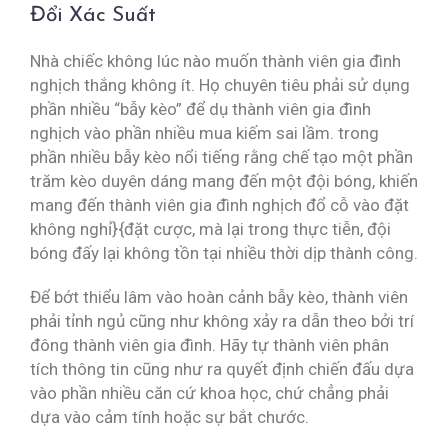
Đổi Xác Suất
Nhà chiếc không lúc nào muốn thành viên gia đình
nghịch thắng không ít. Họ chuyên tiêu phải sử dụng
phần nhiều “bẫy kèo” để dụ thành viên gia đình
nghịch vào phần nhiều mua kiếm sai lầm. trong
phần nhiều bẫy kèo nổi tiếng rằng chế tạo một phần
trăm kèo duyên dáng mang đến một đội bóng, khiến
mang đến thành viên gia đình nghịch đổ cỗ vào đặt
không nghỉ}{đặt cược, mà lại trong thực tiễn, đội
bóng đấy lại không tồn tại nhiều thời dịp thành công.
Để bớt thiểu lâm vào hoàn cảnh bẫy kèo, thành viên
phải tỉnh ngủ cũng như không xảy ra dẫn theo bởi trí
đông thành viên gia đình. Hãy tự thành viên phân
tích thông tin cũng như ra quyết định chiến đấu dựa
vào phần nhiều căn cứ khoa học, chứ chẳng phải
dựa vào cảm tính hoặc sự bắt chước.