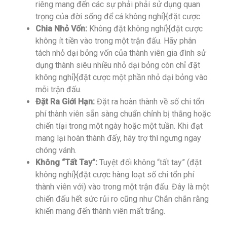
riêng mang đến các sự phải phải sử dụng quan
trọng của đời sống để cá không nghỉ}{đặt cược.
Chia Nhỏ Vốn:
Không đặt không nghỉ}{đặt cược
không ít tiền vào trong một trận đấu. Hãy phân
tách nhỏ dại bỏng vốn của thành viên gia đình sử
dụng thành siêu nhiều nhỏ dại bỏng còn chỉ đặt
không nghỉ}{đặt cược một phần nhỏ dại bỏng vào
mỗi trận đấu.
Đặt Ra Giới Hạn:
Đặt ra hoàn thành về số chi tổn
phí thành viên sẵn sàng chuẩn chỉnh bị thắng hoặc
chiến tíại trong một ngày hoặc một tuần. Khi đạt
mang lại hoàn thành đấy, hãy trợ thì ngưng ngay
chóng vánh.
Không “Tất Tay”:
Tuyệt đối không “tất tay” (đặt
không nghỉ}{đặt cược hàng loạt số chi tổn phí
thành viên với) vào trong một trận đấu. Đây là một
chiến đấu hết sức rủi ro cũng như Chắn chắn rằng
khiến mang đến thành viên mất trắng.