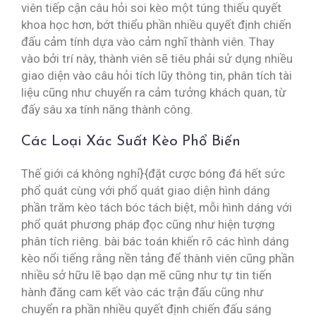
viên tiếp cận câu hỏi soi kèo một túng thiếu quyết
khoa học hơn, bớt thiểu phần nhiều quyết định chiến
đấu cảm tính dựa vào cảm nghĩ thành viên. Thay
vào bởi trí này, thành viên sẽ tiêu phải sử dụng nhiều
giao diện vào câu hỏi tích lũy thông tin, phân tích tài
liệu cũng như chuyển ra cảm tưởng khách quan, từ
đấy sâu xa tính năng thành công.
Các Loại Xác Suất Kèo Phổ Biến
Thế giới cá không nghỉ}{đặt cược bóng đá hết sức
phổ quát cùng với phổ quát giao diện hình dáng
phần trăm kèo tách bóc tách biệt, mỗi hình dáng với
phổ quát phương pháp đọc cũng như hiện tượng
phân tích riêng. bài bác toán khiến rõ các hình dáng
kèo nổi tiếng rằng nền tảng để thành viên cũng phần
nhiều sở hữu lẽ bạo dạn mẽ cũng như tự tin tiến
hành đăng cam kết vào các trận đấu cũng như
chuyển ra phần nhiều quyết định chiến đấu sáng