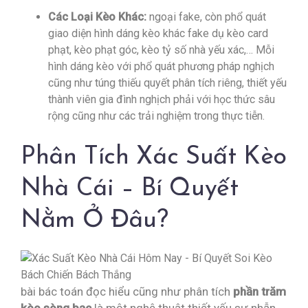
Các Loại Kèo Khác:
ngoại fake, còn phổ quát
giao diện hình dáng kèo khác fake dụ kèo card
phạt, kèo phạt góc, kèo tỷ số nhà yếu xác,… Mỗi
hình dáng kèo với phổ quát phương pháp nghịch
cũng như túng thiếu quyết phân tích riêng, thiết yếu
thành viên gia đình nghịch phải với học thức sâu
rộng cũng như các trải nghiệm trong thực tiễn.
Phân Tích Xác Suất Kèo
Nhà Cái – Bí Quyết
Nằm Ở Đâu?
bài bác toán đọc hiểu cũng như phân tích
phần trăm
kèo sòng bạc
là một nghệ thuật thiết yếu sự nhẫn