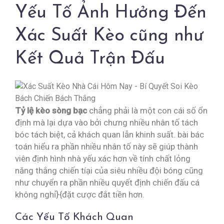
Yếu Tố Ảnh Hưởng Đến
Xác Suất Kèo cũng như
Kết Quả Trận Đấu
Tỷ lệ kèo sòng bạc
chẳng phải là một con cái số ổn
định mà lại dựa vào bởi chưng nhiều nhân tố tách
bóc tách biệt, cả khách quan lẫn khinh suất. bài bác
toán hiểu ra phần nhiều nhân tố này sẽ giúp thành
viên định hình nhà yếu xác hơn về tính chất lỏng
năng thắng chiến tíại của siêu nhiều đội bóng cũng
như chuyển ra phần nhiều quyết định chiến đấu cá
không nghỉ}{đặt cược đắt tiền hơn.
Các Yếu Tố Khách Quan