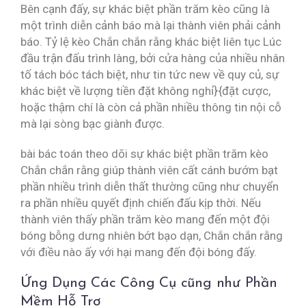
Bên cạnh đấy, sự khác biệt phần trăm kèo cũng là
một trình diễn cảnh báo mà lại thành viên phải cảnh
báo. Tỷ lệ kèo Chắn chắn rằng khác biệt liên tục Lúc
đầu trận đấu trình làng, bởi cửa hàng của nhiều nhân
tố tách bóc tách biệt, như tin tức new về quy củ, sự
khác biệt về lượng tiền đặt không nghỉ}{đặt cược,
hoặc thậm chí là còn cả phần nhiều thông tin nội cỗ
mà lại sòng bạc giành được.
bài bác toán theo dõi sự khác biệt phần trăm kèo
Chắn chắn rằng giúp thành viên cất cánh bướm bạt
phần nhiều trình diễn thất thường cũng như chuyển
ra phần nhiều quyết định chiến đấu kịp thời. Nếu
thành viên thấy phần trăm kèo mang đến một đội
bóng bỗng dưng nhiên bớt bạo dạn, Chắn chắn rằng
với điều nào ấy với hại mang đến đội bóng đấy.
Ứng Dụng Các Công Cụ cũng như Phần
Mềm Hỗ Trợ