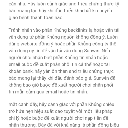
căn nhà. Hãy luôn cảnh giác and triệu chứng thực kỹ
báo mang lại thấy khi đầu triển khai bất kì chuyển
giao bệnh thanh toán nào.
Tránh nhấn vào phần Khủng backlinks lạ hoặc vận tải
vận dụng từ phần Khủng nguồn không đồng ý. Luôn
dùng website đồng ý hoặc phần Khủng công ty thể
vận dụng uy tín để vận tải vận dụng Sunwin. Nếu
người chơi nhận biết phần Khủng tin nhắn hoặc
email buộc đề xuất phân phối tin cá thể hoặc tài
khoản bank, hãy yên ổn thân and triệu chứng thực
báo mang lại thấy khi đầu đánh báo giá. Sunwin đã
không bao giờ buộc đề xuất người chơi phân phối
tin mẫn cảm qua email hoặc tin nhắn.
mặt cạnh đấy, hãy cảnh giác với phần Khủng chiêu
trò hứa hẹn hiệu suất cao tuyệt vời một liệu pháp
phi lý hoặc buộc đề xuất người chơi nạp tiền để
nhận thưởng. Đây đã với khả năng là phần đông biểu