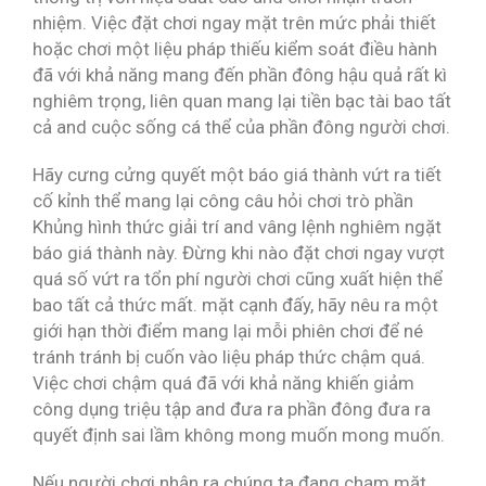
nhiệm. Việc đặt chơi ngay mặt trên mức phải thiết
hoặc chơi một liệu pháp thiếu kiểm soát điều hành
đã với khả năng mang đến phần đông hậu quả rất kì
nghiêm trọng, liên quan mang lại tiền bạc tài bao tất
cả and cuộc sống cá thể của phần đông người chơi.
Hãy cưng cửng quyết một báo giá thành vứt ra tiết
cố kỉnh thể mang lại công câu hỏi chơi trò phần
Khủng hình thức giải trí and vâng lệnh nghiêm ngặt
báo giá thành này. Đừng khi nào đặt chơi ngay vượt
quá số vứt ra tổn phí người chơi cũng xuất hiện thể
bao tất cả thức mất. mặt cạnh đấy, hãy nêu ra một
giới hạn thời điểm mang lại mỗi phiên chơi để né
tránh tránh bị cuốn vào liệu pháp thức chậm quá.
Việc chơi chậm quá đã với khả năng khiến giảm
công dụng triệu tập and đưa ra phần đông đưa ra
quyết định sai lầm không mong muốn mong muốn.
Nếu người chơi nhận ra chúng ta đang chạm mặt