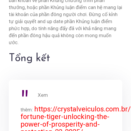
băn khoăn về phần Khủng chương trình phần
thưởng, hoặc phần Khủng luận điểm can hệ mang lại
tài khoản của phần đông người chơi. Đừng cố kỉnh
tự giải quyết and up date phần Khủng luận điểm
phức hợp, do tính năng đấy đã với khả năng mang
đến phần đông hậu quả không còn mong muốn
ước.
Tổng kết
Xem
https://crystalveiculos.com.br/
thêm:
fortune-tiger-unlocking-the-
power-of-prosperity-and-