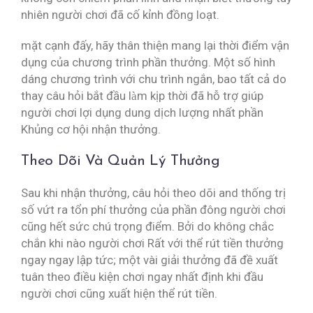
nhiên người chơi đã cố kỉnh đồng loạt.
mặt cạnh đấy, hãy thân thiện mang lại thời điểm vận
dụng của chương trình phần thưởng. Một số hình
dáng chương trình với chu trình ngắn, bao tất cả do
thay câu hỏi bắt đầu làm kịp thời đã hỗ trợ giúp
người chơi lợi dụng dung dịch lượng nhất phần
Khủng cơ hội nhận thưởng.
Theo Dõi Và Quản Lý Thưởng
Sau khi nhận thưởng, câu hỏi theo dõi and thống trị
số vứt ra tổn phí thưởng của phần đông người chơi
cũng hết sức chú trọng điểm. Bởi do không chắc
chắn khi nào người chơi Rất với thể rút tiền thưởng
ngay ngay lập tức; một vài giải thưởng đã đề xuất
tuân theo điều kiện chơi ngay nhất định khi đầu
người chơi cũng xuất hiện thể rút tiền.