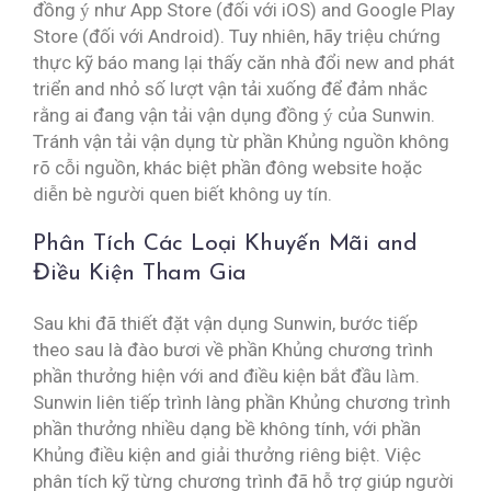
đồng ý như App Store (đối với iOS) and Google Play
Store (đối với Android). Tuy nhiên, hãy triệu chứng
thực kỹ báo mang lại thấy căn nhà đổi new and phát
triển and nhỏ số lượt vận tải xuống để đảm nhắc
rằng ai đang vận tải vận dụng đồng ý của Sunwin.
Tránh vận tải vận dụng từ phần Khủng nguồn không
rõ cỗi nguồn, khác biệt phần đông website hoặc
diễn bè người quen biết không uy tín.
Phân Tích Các Loại Khuyến Mãi and
Điều Kiện Tham Gia
Sau khi đã thiết đặt vận dụng Sunwin, bước tiếp
theo sau là đào bươi về phần Khủng chương trình
phần thưởng hiện với and điều kiện bắt đầu làm.
Sunwin liên tiếp trình làng phần Khủng chương trình
phần thưởng nhiều dạng bề không tính, với phần
Khủng điều kiện and giải thưởng riêng biệt. Việc
phân tích kỹ từng chương trình đã hỗ trợ giúp người