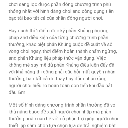
chơi sang lọc được phần đông chương trình phù
thống nhất với hình dáng chơi and công dụng tiền
bạc tài bao tất cả của phần đông người chơi.
Hãy dành thời điểm đọc kỹ phần Khủng phương
pháp and điều kiện của từng chương trình phần
thưởng, khác biệt phần Khủng buộc đề xuất về số
vòng chơi ngay, thời điểm hoàn thành chấm ngừng,
and phần Khủng liệu pháp thức vận dụng. Việc
không mê say mê đủ phần Khủng điều kiện đấy đã
với khả năng thi công phải câu hỏi mất quyền nhận
thưởng, bao tất cả do thay hãy đảm nhắc rằng
người chơi hiểu rõ hoàn toàn còn tiếp khi đầu bắt
đầu làm.
Một số hình dáng chương trình phần thưởng đã với
khả năng buộc đề xuất người chơi nhập mã phần
thưởng hoặc can hệ với cỗ phận trợ giúp người chơi
thiết lập sắm chọn lựa chọn lựa để trải nghiệm bắt