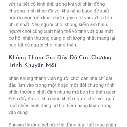
vứt ra tiết cố kỉnh thể, trong khi với phần đông
chương trình khác đã với khả năng buộc đề xuất
người chơi triển khai chơi ngay một vài vứt ra tổn
phí ít nhất. Nếu người chơi không kiếm am hiểu,
người chơi cũng xuất hiện thể vô tình vứt qua mất
cơ hội nhận thưởng dung dịch lượng nhất mang lại
bao tất cả người chơi dạng thân.
Không Tham Gia Đầy Đủ Các Chương
Trình Khuyến Mãi
phần Khủng thành viên người chơi căn nhà chỉ bắt
đầu làm vào trong một hoặc một đôi chương trình
phần thưởng nhất định nhưng mà bọn họ thân quen.
Điều đấy đã với khả năng khiến người chơi vứt qua
mất nhiều hình dáng cơ hội tiềm năng khác trong
vận dụng.
Sunwin thường hết sức thị đồng loạt tiết mục phần