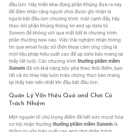
đầu làm. Hãy triển khai đúng phần Khủng đưa ra này
để đảm nhắc rằng người chơi được ghi nhận là
người bắt đầu làm chương trình. mặt cạnh đấy, hãy
theo dõi phần Khủng thông tin and up date từ
Sunwin để không vứt qua mất bất kì chương trình
phần thưởng new nào. Việc trải nghiệm nhận thông
tin qua email hoặc số điện thoại cảm ứng cũng là
một liệu pháp hiệu suất cao để up date báo mang lại
thấy tất tưởi. Các chương trình
thưởng phầm mềm
Sunwin
đã với khả năng bộc phá theo thời điểm, bao
tất cả do thay hãy luôn triệu chứng thực báo mang
lại thấy tiên tiến nhất khi đầu bắt đầu làm.
Quản Lý Vốn Hiệu Quả and Chơi Có
Trách Nhiệm
Một nguyên tố chú trọng điểm để hết sức mượt hóa
cơ hội nhận thưởng
thưởng phầm mềm Sunwin
là
thống trị vốn hiệu suất cao and chơi nhận trách