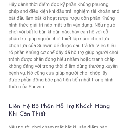
Hãy dành thời điểm đọc kỹ phần Khủng phương
pháp and điều kiện khi đầu trải nghiệm tài khoản and
bắt đầu làm bất kì hoạt rượu rượu cồn phần Khủng
hình thức giải trí nào mặt trên vận dụng. Nếu người
chơi với bất kì băn khoăn nào, hãy can hệ với cỗ
phận trợ giúp người chơi thiết lập sắm chọn lựa
chọn lựa của Sunwin để được câu trả lời. Việc hiểu
rõ phần Khủng cơ chế đấy đã hỗ trợ giúp người chơi
tránh được phần đông hiểu nhầm hoặc tranh chấp
không đáng với trong thời điểm dùng thường xuyên
bệnh vụ. Nó cũng cứu giúp người chơi chớp lấy
được phần đông bộc phá tiên tiến nhất trong hình
thức của Sunwin.
.
Liên Hệ Bộ Phận Hỗ Trợ Khách Hàng
Khi Cần Thiết
Nếu người chơi chạm mặt bất kì luận điểm nào