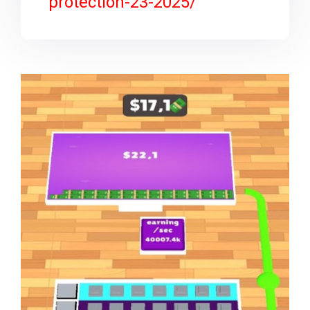
protection-23-2025/