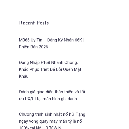
Recent Posts
MB66 Uy Tín – Đăng Ký Nhận 66K |
Phiên Bản 2026
Đăng Nhập F168 Nhanh Chóng,
Khắc Phục Triệt Để Lỗi Quên Mật
Khẩu
Đánh giá giao diện thân thiện và tối
ưu UX/UI tại màn hình ghi danh
Chương trình sinh nhật nổ hũ: Tặng
ngay vòng quay may mắn tỷ lệ nổ
100% tại Nổ Hũ 78WIN