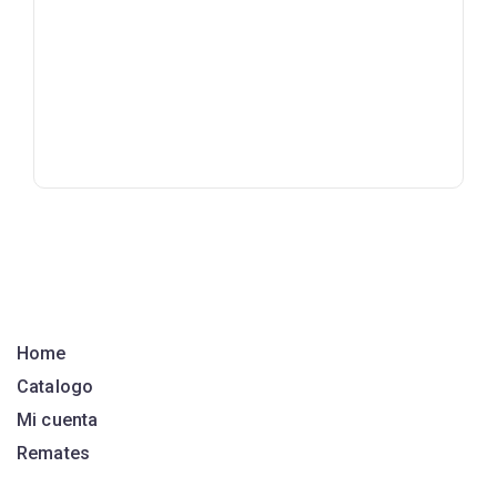
Home
Catalogo
Mi cuenta
Remates