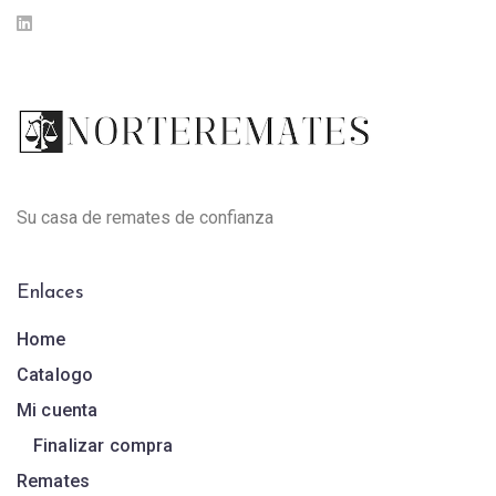
Su casa de remates de confianza
Enlaces
Home
Catalogo
Mi cuenta
Finalizar compra
Remates