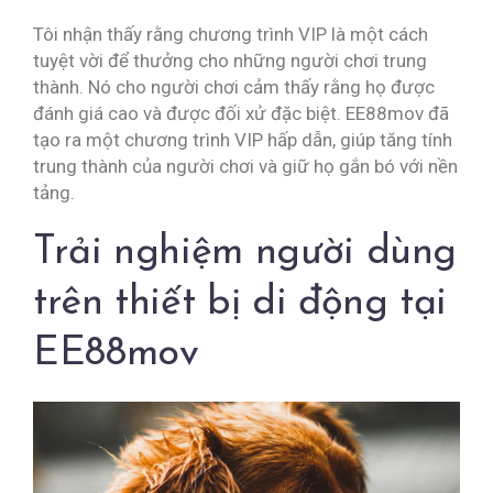
Tôi nhận thấy rằng chương trình VIP là một cách
tuyệt vời để thưởng cho những người chơi trung
thành. Nó cho người chơi cảm thấy rằng họ được
đánh giá cao và được đối xử đặc biệt. EE88mov đã
tạo ra một chương trình VIP hấp dẫn, giúp tăng tính
trung thành của người chơi và giữ họ gắn bó với nền
tảng.
Trải nghiệm người dùng
trên thiết bị di động tại
EE88mov