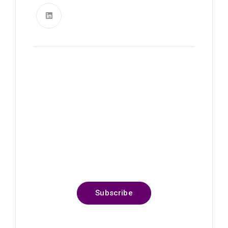
News, Insights & Events
Subscribe to our newsletter
and stay updated on the latest
news
Subscribe