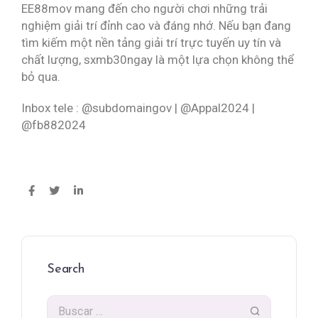
EE88mov mang đến cho người chơi những trải
nghiệm giải trí đỉnh cao và đáng nhớ. Nếu bạn đang
tìm kiếm một nền tảng giải trí trực tuyến uy tín và
chất lượng, sxmb30ngay là một lựa chọn không thể
bỏ qua.
Inbox tele : @subdomaingov | @Appal2024 |
@fb882024
Search