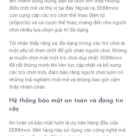
âm thanh sống động, bạn sẽ luôn tìm thấy những
điều mới mẻ và thú vị tại đây. Ngoài ra, EE88mov
còn cung cấp các trò chơi thể thao điện tử
(eSports) và cá cược thể thao, mang đến cho người
chơi nhiều lựa chọn giải trí đa dạng.
Tôi nhận thấy rằng sự đa dạng trong các trò chơi là
một yếu tố then chốt để giữ chân người chơi. Không
ai muốn chơi mãi một trò chơi duy nhất. EE88mov
đã rất thông minh khi liên tục cập nhật và bổ sung
các trò chơi mới, đảm bảo rằng người chơi luôn có
những trải nghiệm mới mẻ và không bao giờ cảm
thấy nhàm chán.
Hệ thống bảo mật an toàn và đáng tin
cậy
An toàn và bảo mật luôn là ưu tiên hàng đầu của
EE88mov. Nền tảng này sử dụng các công nghệ mã