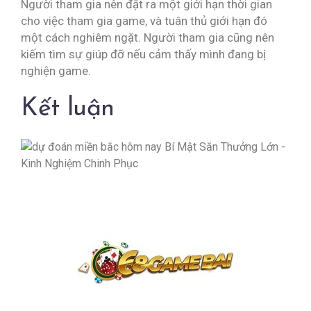
Người tham gia nên đặt ra một giới hạn thời gian
cho việc tham gia game, và tuân thủ giới hạn đó
một cách nghiêm ngặt. Người tham gia cũng nên
kiếm tìm sự giúp đỡ nếu cảm thấy mình đang bị
nghiện game.
Kết luận