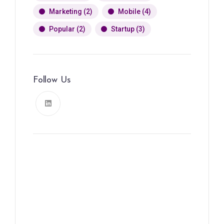
Marketing
(2)
Mobile
(4)
Popular
(2)
Startup
(3)
Follow Us
News, Insights & Events
Subscribe to our newsletter