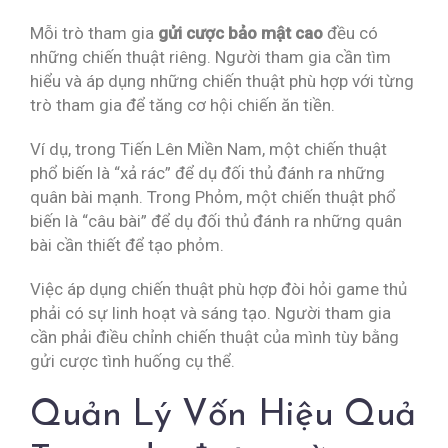
Mỗi trò tham gia
gửi cược bảo mật cao
đều có
những chiến thuật riêng. Người tham gia cần tìm
hiểu và áp dụng những chiến thuật phù hợp với từng
trò tham gia để tăng cơ hội chiến ăn tiền.
Ví dụ, trong Tiến Lên Miền Nam, một chiến thuật
phổ biến là “xả rác” để dụ đối thủ đánh ra những
quân bài mạnh. Trong Phỏm, một chiến thuật phổ
biến là “câu bài” để dụ đối thủ đánh ra những quân
bài cần thiết để tạo phỏm.
Việc áp dụng chiến thuật phù hợp đòi hỏi game thủ
phải có sự linh hoạt và sáng tạo. Người tham gia
cần phải điều chỉnh chiến thuật của mình tùy bằng
gửi cược tình huống cụ thể.
Quản Lý Vốn Hiệu Quả