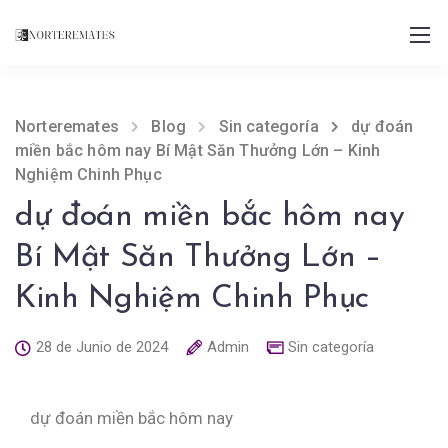
Norteremates
Blog
Sin categoría
dự đoán
miền bắc hôm nay Bí Mật Săn Thưởng Lớn – Kinh
Nghiệm Chinh Phục
dự đoán miền bắc hôm nay
Bí Mật Săn Thưởng Lớn –
Kinh Nghiệm Chinh Phục
28 de Junio de 2024
Admin
Sin categoría
dự đoán miền bắc hôm nay