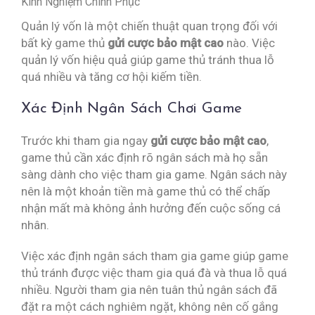
Quản lý vốn là một chiến thuật quan trọng đối với
bất kỳ game thủ
gửi cược bảo mật cao
nào. Việc
quản lý vốn hiệu quả giúp game thủ tránh thua lỗ
quá nhiều và tăng cơ hội kiếm tiền.
Xác Định Ngân Sách Chơi Game
Trước khi tham gia ngay
gửi cược bảo mật cao
,
game thủ cần xác định rõ ngân sách mà họ sẵn
sàng dành cho việc tham gia game. Ngân sách này
nên là một khoản tiền mà game thủ có thể chấp
nhận mất mà không ảnh hưởng đến cuộc sống cá
nhân.
Việc xác định ngân sách tham gia game giúp game
thủ tránh được việc tham gia quá đà và thua lỗ quá
nhiều. Người tham gia nên tuân thủ ngân sách đã
đặt ra một cách nghiêm ngặt, không nên cố gắng