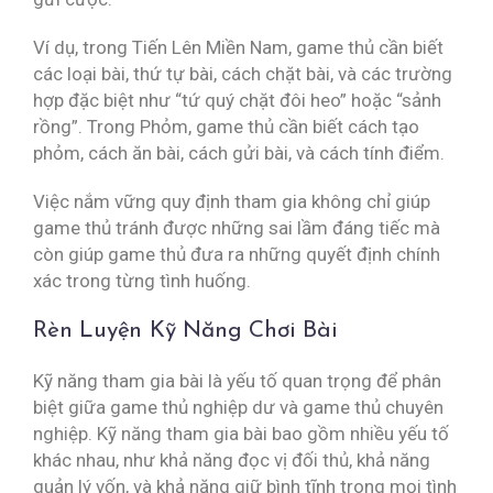
Ví dụ, trong Tiến Lên Miền Nam, game thủ cần biết
các loại bài, thứ tự bài, cách chặt bài, và các trường
hợp đặc biệt như “tứ quý chặt đôi heo” hoặc “sảnh
rồng”. Trong Phỏm, game thủ cần biết cách tạo
phỏm, cách ăn bài, cách gửi bài, và cách tính điểm.
Việc nắm vững quy định tham gia không chỉ giúp
game thủ tránh được những sai lầm đáng tiếc mà
còn giúp game thủ đưa ra những quyết định chính
xác trong từng tình huống.
Rèn Luyện Kỹ Năng Chơi Bài
Kỹ năng tham gia bài là yếu tố quan trọng để phân
biệt giữa game thủ nghiệp dư và game thủ chuyên
nghiệp. Kỹ năng tham gia bài bao gồm nhiều yếu tố
khác nhau, như khả năng đọc vị đối thủ, khả năng
quản lý vốn, và khả năng giữ bình tĩnh trong mọi tình