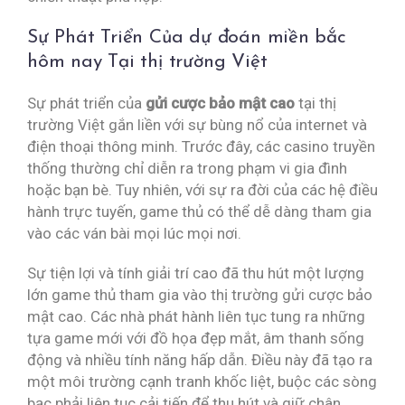
Sự Phát Triển Của dự đoán miền bắc
hôm nay Tại thị trường Việt
Sự phát triển của
gửi cược bảo mật cao
tại thị
trường Việt gắn liền với sự bùng nổ của internet và
điện thoại thông minh. Trước đây, các casino truyền
thống thường chỉ diễn ra trong phạm vi gia đình
hoặc bạn bè. Tuy nhiên, với sự ra đời của các hệ điều
hành trực tuyến, game thủ có thể dễ dàng tham gia
vào các ván bài mọi lúc mọi nơi.
Sự tiện lợi và tính giải trí cao đã thu hút một lượng
lớn game thủ tham gia vào thị trường gửi cược bảo
mật cao. Các nhà phát hành liên tục tung ra những
tựa game mới với đồ họa đẹp mắt, âm thanh sống
động và nhiều tính năng hấp dẫn. Điều này đã tạo ra
một môi trường cạnh tranh khốc liệt, buộc các sòng
bạc phải liên tục cải tiến để thu hút và giữ chân