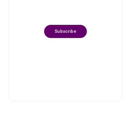
and stay updated on the latest
news
Subscribe