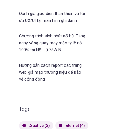
Đánh giá giao diện thân thiện và tối
ưu UX/UI tại màn hình ghi danh
Chương trình sinh nhật nổ hũ: Tặng
ngay vòng quay may mắn tỷ lệ nổ
100% tại Nổ Hũ 78WIN
Hướng dẫn cách report các trang
web giả mạo thương hiệu để bảo
vệ cộng đồng
Tags
Creative
(3)
Internet
(4)