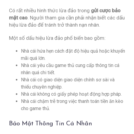
Có rất nhiều hình thức lừa đảo trong
gửi cược bảo
mật cao
. Người tham gia cần phải nhận biết các dấu
hiệu lừa đảo để tránh trở thành nạn nhân.
Một số dấu hiệu lừa đảo phổ biến bao gồm:
Nhà cái hứa hẹn cách đặt độ hiệu quả hoặc khuyến
mãi quá lớn.
Nhà cái yêu cầu game thủ cung cấp thông tin cá
nhân quá chi tiết.
Nhà cái có giao diện giao diện chính sơ sài và
thiếu chuyên nghiệp.
Nhà cái không có giấy phép hoạt động hợp pháp.
Nhà cái chậm trễ trong việc thanh toán tiền ăn kèo
cho game thủ.
Bảo Mật Thông Tin Cá Nhân