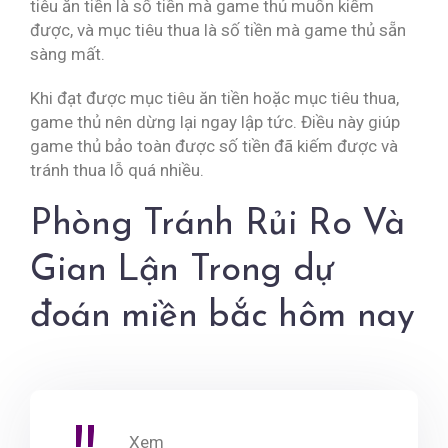
tiêu ăn tiền là số tiền mà game thủ muốn kiếm
được, và mục tiêu thua là số tiền mà game thủ sẵn
sàng mất.
Khi đạt được mục tiêu ăn tiền hoặc mục tiêu thua,
game thủ nên dừng lại ngay lập tức. Điều này giúp
game thủ bảo toàn được số tiền đã kiếm được và
tránh thua lỗ quá nhiều.
Phòng Tránh Rủi Ro Và
Gian Lận Trong dự
đoán miền bắc hôm nay
Xem