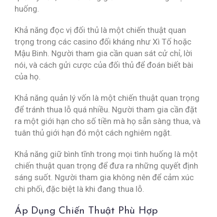
huống.
Khả năng đọc vị đối thủ là một chiến thuật quan
trọng trong các casino đối kháng như Xì Tố hoặc
Mậu Binh. Người tham gia cần quan sát cử chỉ, lời
nói, và cách gửi cược của đối thủ để đoán biết bài
của họ.
Khả năng quản lý vốn là một chiến thuật quan trọng
để tránh thua lỗ quá nhiều. Người tham gia cần đặt
ra một giới hạn cho số tiền mà họ sẵn sàng thua, và
tuân thủ giới hạn đó một cách nghiêm ngặt.
Khả năng giữ bình tĩnh trong mọi tình huống là một
chiến thuật quan trọng để đưa ra những quyết định
sáng suốt. Người tham gia không nên để cảm xúc
chi phối, đặc biệt là khi đang thua lỗ.
Áp Dụng Chiến Thuật Phù Hợp