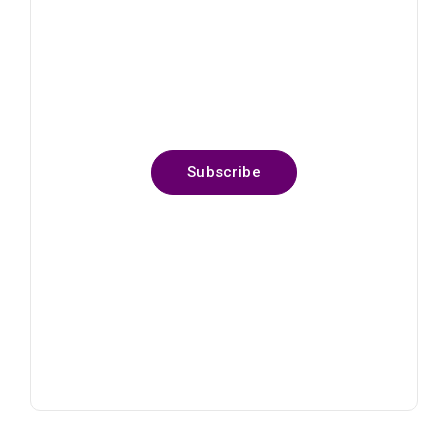
News, Insights & Events
Subscribe to our newsletter
and stay updated on the latest
news
Subscribe