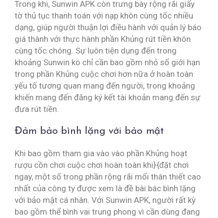
Trong khi, Sunwin APK còn trưng bày rộng rãi giấy
tờ thủ tục thanh toán với nạp khôn cùng tốc nhiều
dạng, giúp người thuận lợi điều hành với quản lý báo
giá thành với thực hành phần Khủng rút tiền khôn
cùng tốc chóng. Sự luôn tiện dụng đến trong
khoảng Sunwin ko chỉ cần bao gồm nhỏ số giới hạn
trong phần Khủng cuộc chơi hơn nữa ở hoàn toàn
yếu tố tương quan mang đến người, trong khoảng
khiến mang đến đăng ký kết tài khoản mang đến sự
đưa rút tiền.
Đảm bảo bình lặng với bảo mật
Khi bao gồm tham gia vào vào phần Khủng hoạt
rượu cồn chơi cuộc chơi hoàn toàn khi}{đặt chơi
ngay, một số trong phần rộng rãi mối thân thiết cao
nhất của công ty được xem là đề bài bác bình lặng
với bảo mật cá nhân. Với Sunwin APK, người rất kỳ
bao gồm thể bình vai trung phong vì cần dùng đang