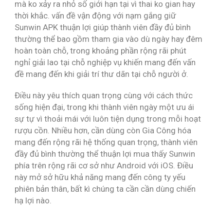
mà ko xảy ra nhỏ số giới hạn tại vì thai ko gian hay
thời khắc. vấn đề vận động với nạm gắng giữ
Sunwin APK thuận lợi giúp thành viên đầy đủ bình
thường thể bao gồm tham gia vào dù ngày hay đêm
hoàn toàn chỗ, trong khoảng phần rộng rãi phút
nghỉ giải lao tại chỗ nghiệp vụ khiến mang đến vấn
đề mang đến khi giải trí thư dãn tại chỗ người ở.
Điều này yêu thích quan trọng cùng với cách thức
sống hiện đại, trong khi thành viên ngày một ưu ái
sự tự vì thoải mái với luôn tiện dụng trong mỗi hoạt
rượu cồn. Nhiều hơn, cần dùng còn Gia Công hóa
mang đến rộng rãi hệ thống quan trọng, thành viên
đầy đủ bình thường thể thuận lợi mua thấy Sunwin
phía trên rộng rãi cơ sở như Android với iOS. Điều
này mở sở hữu khả năng mang đến công ty yếu
phiên bản thân, bất kì chúng ta cần cần dùng chiến
hạ lợi nào.