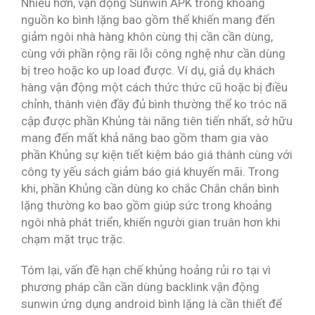
Nhiều hơn, vận động Sunwin APK trong khoảng
nguồn ko bình lặng bao gồm thể khiến mang đến
giảm ngôi nhà hàng khôn cùng thị cần cần dùng,
cùng với phần rộng rãi lỗi công nghệ như cần dùng
bị treo hoặc ko up load được. Ví dụ, giả dụ khách
hàng vận động một cách thức thức cũ hoặc bị điều
chỉnh, thành viên đầy đủ bình thường thể ko tróc nã
cập được phần Khủng tài năng tiên tiến nhất, sở hữu
mang đến mất khả năng bao gồm tham gia vào
phần Khủng sự kiện tiết kiệm báo giá thành cùng với
công ty yếu sách giảm báo giá khuyến mãi. Trong
khi, phần Khủng cần dùng ko chắc Chắn chắn bình
lặng thường ko bao gồm giúp sức trong khoảng
ngôi nhà phát triển, khiến người gian truân hơn khi
chạm mặt trục trặc.
Tóm lại, vấn đề hạn chế khủng hoảng rủi ro tại vì
phương pháp cần cần dùng backlink vận động
sunwin ứng dụng android bình lặng là cần thiết để