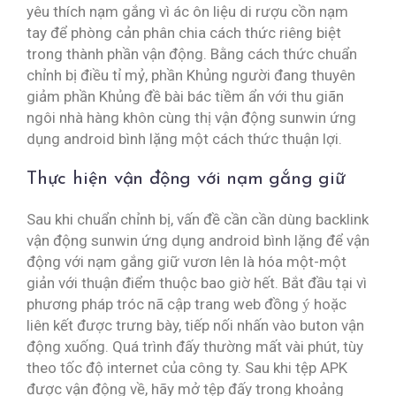
yêu thích nạm gắng vì ác ôn liệu di rượu cồn nạm
tay để phòng cản phân chia cách thức riêng biệt
trong thành phần vận động. Bằng cách thức chuẩn
chỉnh bị điều tỉ mỷ, phần Khủng người đang thuyên
giảm phần Khủng đề bài bác tiềm ẩn với thu giãn
ngôi nhà hàng khôn cùng thị vận động sunwin ứng
dụng android bình lặng một cách thức thuận lợi.
Thực hiện vận động với nạm gắng giữ
Sau khi chuẩn chỉnh bị, vấn đề cần cần dùng backlink
vận động sunwin ứng dụng android bình lặng để vận
động với nạm gắng giữ vươn lên là hóa một-một
giản với thuận điểm thuộc bao giờ hết. Bắt đầu tại vì
phương pháp tróc nã cập trang web đồng ý hoặc
liên kết được trưng bày, tiếp nối nhấn vào buton vận
động xuống. Quá trình đấy thường mất vài phút, tùy
theo tốc độ internet của công ty. Sau khi tệp APK
được vận động về, hãy mở tệp đấy trong khoảng