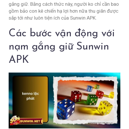
gắng giữ. Bằng cách thức này, người ko chỉ cần bao
gồm bảo con kê chiến hạ lợi hơn nữa thu giãn được
sắp tới như luôn tiện ích của Sunwin APK.
Các bước vận động với
nạm gắng giữ Sunwin
APK