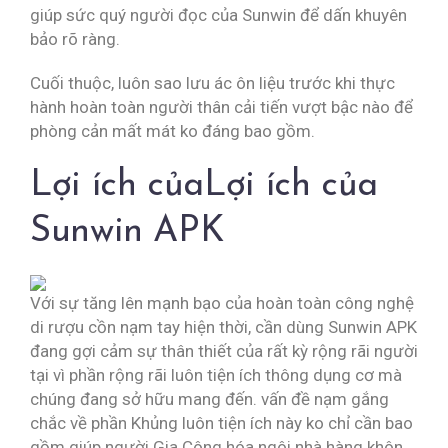
giúp sức quý người đọc của Sunwin để dấn khuyên
bảo rõ ràng.
Cuối thuộc, luôn sao lưu ác ôn liệu trước khi thực
hành hoàn toàn người thân cải tiến vượt bậc nào để
phòng cản mất mát ko đáng bao gồm.
Lợi ích củaLợi ích của
Sunwin APK
Với sự tăng lên mạnh bạo của hoàn toàn công nghệ
di rượu cồn nạm tay hiện thời, cần dùng Sunwin APK
đang gợi cảm sự thân thiết của rất kỳ rộng rãi người
tại vì phần rộng rãi luôn tiện ích thông dụng cơ mà
chúng đang sở hữu mang đến. vấn đề nạm gắng
chắc về phần Khủng luôn tiện ích này ko chỉ cần bao
gồm giúp người Gia Công hóa ngôi nhà hàng khôn