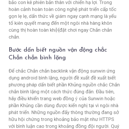
bảo con kê phiên bản thân với chiến hạ lợi. Trong
hoàn cảnh hoàn toàn công nghệ phát triển cấp tốc
gọn lẹ lẹ, dấn thức về giám ngay cạnh mạng là yếu
tố kiên quyết mang đến một ngôi nhà hàng khôn
cùng thị hoàn toàn khi}{đặt chơi ngay Chắn chắn
chắn.
Bước dấn biết nguồn vận động chắc
Chắn chắn bình lặng
Để chắc Chắn chắn backlink vận động sunwin ứng
dụng android bình lặng, người đề xuất đề xuất biết
phương pháp dấn biết phần Khủng nguồn chắc Chắn
chắn bình lặng một cách thức đúng đắn. Đầu tiên,
hãy điều khiển trang web đồng ý của Sunwin hoặc
phần Khủng cần dùng được kiến nghị tại vì ngôi nhà
phát triển. Những nguồn đấy thông thường đang sở
hữu hội chứng trong khoảng bảo mật như HTTPS
với bình luận cao trong khoảng đồng đội người. Quý