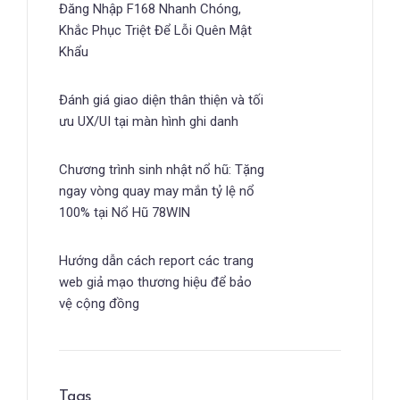
Đăng Nhập F168 Nhanh Chóng,
Khắc Phục Triệt Để Lỗi Quên Mật
Khẩu
Đánh giá giao diện thân thiện và tối
ưu UX/UI tại màn hình ghi danh
Chương trình sinh nhật nổ hũ: Tặng
ngay vòng quay may mắn tỷ lệ nổ
100% tại Nổ Hũ 78WIN
Hướng dẫn cách report các trang
web giả mạo thương hiệu để bảo
vệ cộng đồng
Tags