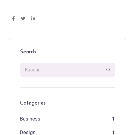
Search
Categories
Business
1
Design
1