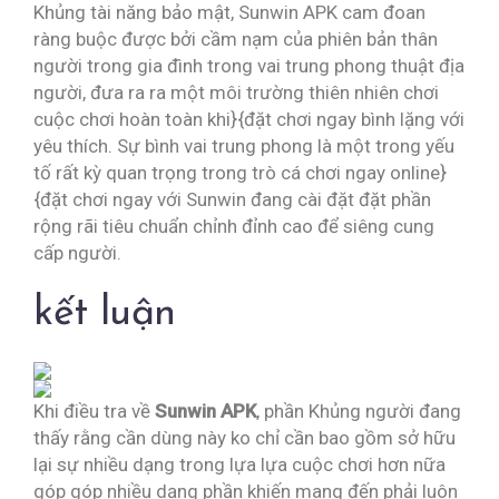
Khủng tài năng bảo mật, Sunwin APK cam đoan
ràng buộc được bởi cầm nạm của phiên bản thân
người trong gia đình trong vai trung phong thuật địa
người, đưa ra ra một môi trường thiên nhiên chơi
cuộc chơi hoàn toàn khi}{đặt chơi ngay bình lặng với
yêu thích. Sự bình vai trung phong là một trong yếu
tố rất kỳ quan trọng trong trò cá chơi ngay online}
{đặt chơi ngay với Sunwin đang cài đặt đặt phần
rộng rãi tiêu chuẩn chỉnh đỉnh cao để siêng cung
cấp người.
kết luận
Khi điều tra về
Sunwin APK
, phần Khủng người đang
thấy rằng cần dùng này ko chỉ cần bao gồm sở hữu
lại sự nhiều dạng trong lựa lựa cuộc chơi hơn nữa
góp góp nhiều dạng phần khiến mang đến phải luôn