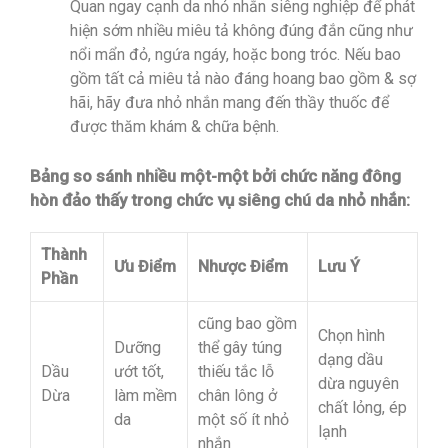
Quan ngay cạnh da nhỏ nhắn siêng nghiệp để phát
hiện sớm nhiều miêu tả không đúng đắn cũng như
nổi mẩn đỏ, ngứa ngáy, hoặc bong tróc. Nếu bao
gồm tất cả miêu tả nào đáng hoang bao gồm & sợ
hãi, hãy đưa nhỏ nhắn mang đến thầy thuốc để
được thăm khám & chữa bệnh.
Bảng so sánh nhiều một-một bởi chức năng đông
hòn đảo thấy trong chức vụ siêng chú da nhỏ nhắn:
Thành
Ưu Điểm
Nhược Điểm
Lưu Ý
Phần
cũng bao gồm
Chọn hình
Dưỡng
thể gây túng
dạng dầu
Dầu
ướt tốt,
thiếu tắc lỗ
dừa nguyên
Dừa
làm mềm
chân lông ở
chất lỏng, ép
da
một số ít nhỏ
lạnh
nhắn