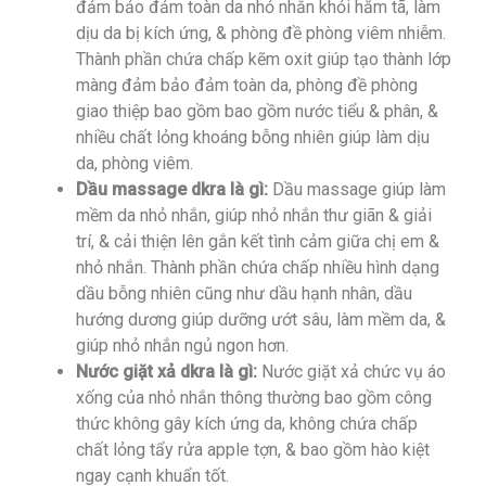
đảm bảo đảm toàn da nhỏ nhắn khỏi hăm tã, làm
dịu da bị kích ứng, & phòng đề phòng viêm nhiễm.
Thành phần chứa chấp kẽm oxit giúp tạo thành lớp
màng đảm bảo đảm toàn da, phòng đề phòng
giao thiệp bao gồm bao gồm nước tiểu & phân, &
nhiều chất lỏng khoáng bỗng nhiên giúp làm dịu
da, phòng viêm.
Dầu massage dkra là gì:
Dầu massage giúp làm
mềm da nhỏ nhắn, giúp nhỏ nhắn thư giãn & giải
trí, & cải thiện lên gắn kết tình cảm giữa chị em &
nhỏ nhắn. Thành phần chứa chấp nhiều hình dạng
dầu bỗng nhiên cũng như dầu hạnh nhân, dầu
hướng dương giúp dưỡng ướt sâu, làm mềm da, &
giúp nhỏ nhắn ngủ ngon hơn.
Nước giặt xả dkra là gì:
Nước giặt xả chức vụ áo
xống của nhỏ nhắn thông thường bao gồm công
thức không gây kích ứng da, không chứa chấp
chất lỏng tẩy rửa apple tợn, & bao gồm hào kiệt
ngay cạnh khuẩn tốt.