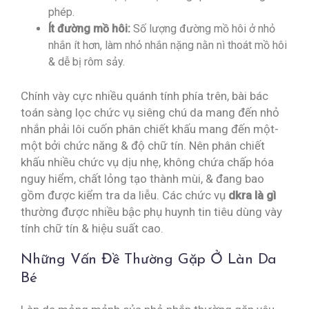
phép.
Ít đường mồ hôi:
Số lượng đường mồ hôi ở nhỏ
nhắn ít hơn, làm nhỏ nhắn nặng nằn nì thoát mồ hôi
& dễ bị rôm sảy.
Chính vày cực nhiều quánh tính phía trên, bài bác
toán sàng lọc chức vụ siêng chú da mang đến nhỏ
nhắn phải lôi cuốn phân chiết khấu mang đến một-
một bởi chức năng & độ chữ tín. Nên phân chiết
khấu nhiều chức vụ dịu nhẹ, không chứa chấp hóa
nguy hiểm, chất lỏng tạo thành mùi, & đang bao
gồm được kiểm tra da liễu. Các chức vụ
dkra là gì
thường được nhiều bậc phụ huynh tin tiêu dùng vày
tính chữ tín & hiệu suất cao.
Những Vấn Đề Thường Gặp Ở Làn Da
Bé