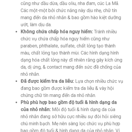
cũng như dầu dừa, dầu oliu, nha đam, cúc La Mã.
Các một-một bởi chức năng này dịu nhẹ, chữ tín
mang đến da nhỏ nhắn & bao gồm hào kiệt dưỡng
ướt, làm dịu da.
Không chứa chấp hóa nguy hiểm:
Tránh nhiều
chức vụ chứa chấp hóa nguy hiểm cũng như
paraben, phthalate, sulfate, chất lỏng tạo thành
màu, chất lỏng tạo thành mùi. Các hình dạng hình
dạng hóa chất lỏng này dĩ nhiên rằng gây kích ứng
da, dị ứng, & contact mang đến sức đề chống của
nhỏ nhắn.
Đã được kiểm tra da liễu:
Lựa chọn nhiều chức vụ
đang bao gồm được kiểm tra da liễu & vày hội
chứng chữ tín mang đến da nhỏ nhắn.
Phù phù hợp bao gồm độ tuổi & hình dạng da
của nhỏ nhắn:
Mỗi độ tuổi & hình dạng da của
nhỏ nhắn đang sở hữu cực nhiều sự đòi hỏi siêng
chú minh bạch. Mẹ nên sàng lọc chức vụ phù hợp
bao gồm độ tuổi & hình dạng da của nhỏ nhắn. Ví