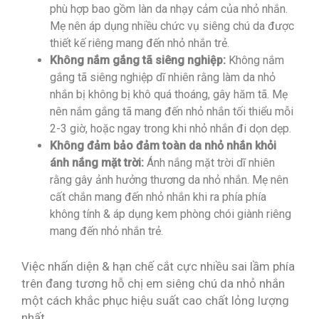
phù hợp bao gồm làn da nhạy cảm của nhỏ nhắn.
Mẹ nên áp dụng nhiều chức vụ siêng chú da được
thiết kế riêng mang đến nhỏ nhắn trẻ.
Không nắm gắng tã siêng nghiệp:
Không nắm
gắng tã siêng nghiệp dĩ nhiên rằng làm da nhỏ
nhắn bị không bị khô quá thoáng, gây hăm tã. Mẹ
nên nắm gắng tã mang đến nhỏ nhắn tối thiểu mỗi
2-3 giờ, hoặc ngay trong khi nhỏ nhắn đi dọn dẹp.
Không đảm bảo đảm toàn da nhỏ nhắn khỏi
ánh nắng mặt trời:
Ánh nắng mặt trời dĩ nhiên
rằng gây ảnh hưởng thương da nhỏ nhắn. Mẹ nên
cất chắn mang đến nhỏ nhắn khi ra phía phía
không tính & áp dụng kem phòng chói giành riêng
mang đến nhỏ nhắn trẻ.
Việc nhấn diện & hạn chế cắt cực nhiều sai lầm phía
trên đang tương hỗ chị em siêng chú da nhỏ nhắn
một cách khắc phục hiệu suất cao chất lỏng lượng
nhất.