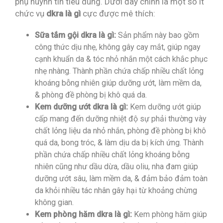
phụ huynh tin tiêu dùng. Dưới đây chính là một số ít
chức vụ
dkra là gì
cực được mê thích:
Sữa tắm gội dkra là gì:
Sản phẩm này bao gồm
công thức dịu nhẹ, không gây cay mắt, giúp ngay
cạnh khuẩn da & tóc nhỏ nhắn một cách khắc phục
nhẹ nhàng. Thành phần chứa chấp nhiều chất lỏng
khoáng bỗng nhiên giúp dưỡng ướt, làm mềm da,
& phòng đề phòng bị khô quá da.
Kem dưỡng ướt dkra là gì:
Kem dưỡng ướt giúp
cấp mang đến dưỡng nhiệt độ sự phải thường vày
chất lỏng liệu da nhỏ nhắn, phòng đề phòng bị khô
quá da, bong tróc, & làm dịu da bị kích ứng. Thành
phần chứa chấp nhiều chất lỏng khoáng bỗng
nhiên cũng như dầu dừa, dầu oliu, nha đam giúp
dưỡng ướt sâu, làm mềm da, & đảm bảo đảm toàn
da khỏi nhiều tác nhân gây hại từ khoảng chừng
không gian.
Kem phòng hăm dkra là gì:
Kem phòng hăm giúp