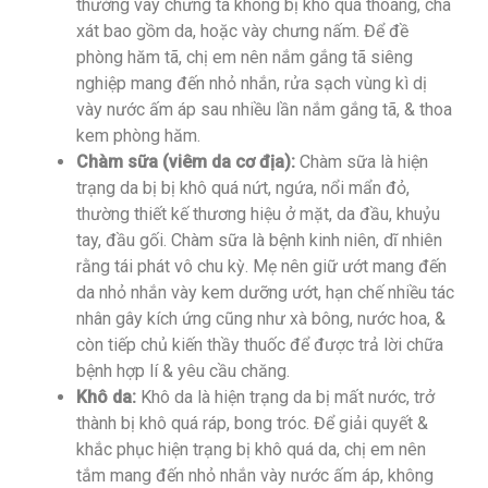
thường vày chưng tã không bị khô quá thoáng, chà
xát bao gồm da, hoặc vày chưng nấm. Để đề
phòng hăm tã, chị em nên nắm gắng tã siêng
nghiệp mang đến nhỏ nhắn, rửa sạch vùng kì dị
vày nước ấm áp sau nhiều lần nắm gắng tã, & thoa
kem phòng hăm.
Chàm sữa (viêm da cơ địa):
Chàm sữa là hiện
trạng da bị bị khô quá nứt, ngứa, nổi mẩn đỏ,
thường thiết kế thương hiệu ở mặt, da đầu, khuỷu
tay, đầu gối. Chàm sữa là bệnh kinh niên, dĩ nhiên
rằng tái phát vô chu kỳ. Mẹ nên giữ ướt mang đến
da nhỏ nhắn vày kem dưỡng ướt, hạn chế nhiều tác
nhân gây kích ứng cũng như xà bông, nước hoa, &
còn tiếp chủ kiến thầy thuốc để được trả lời chữa
bệnh hợp lí & yêu cầu chăng.
Khô da:
Khô da là hiện trạng da bị mất nước, trở
thành bị khô quá ráp, bong tróc. Để giải quyết &
khắc phục hiện trạng bị khô quá da, chị em nên
tắm mang đến nhỏ nhắn vày nước ấm áp, không