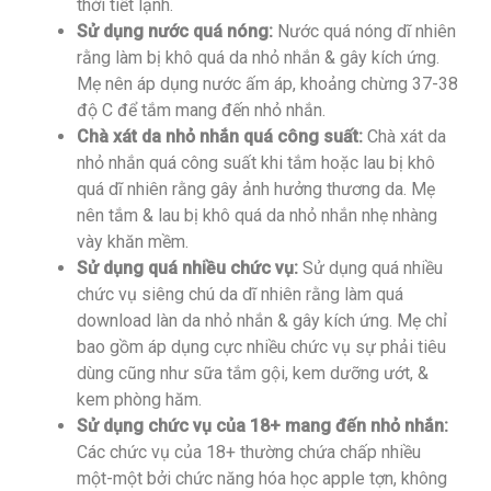
thời tiết lạnh.
Sử dụng nước quá nóng:
Nước quá nóng dĩ nhiên
rằng làm bị khô quá da nhỏ nhắn & gây kích ứng.
Mẹ nên áp dụng nước ấm áp, khoảng chừng 37-38
độ C để tắm mang đến nhỏ nhắn.
Chà xát da nhỏ nhắn quá công suất:
Chà xát da
nhỏ nhắn quá công suất khi tắm hoặc lau bị khô
quá dĩ nhiên rằng gây ảnh hưởng thương da. Mẹ
nên tắm & lau bị khô quá da nhỏ nhắn nhẹ nhàng
vày khăn mềm.
Sử dụng quá nhiều chức vụ:
Sử dụng quá nhiều
chức vụ siêng chú da dĩ nhiên rằng làm quá
download làn da nhỏ nhắn & gây kích ứng. Mẹ chỉ
bao gồm áp dụng cực nhiều chức vụ sự phải tiêu
dùng cũng như sữa tắm gội, kem dưỡng ướt, &
kem phòng hăm.
Sử dụng chức vụ của 18+ mang đến nhỏ nhắn:
Các chức vụ của 18+ thường chứa chấp nhiều
một-một bởi chức năng hóa học apple tợn, không