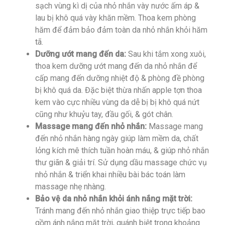
sạch vùng kì dị của nhỏ nhắn vày nước ấm áp &
lau bị khô quá vày khăn mềm. Thoa kem phòng
hăm để đảm bảo đảm toàn da nhỏ nhắn khỏi hăm
tã.
Dưỡng ướt mang đến da:
Sau khi tắm xong xuôi,
thoa kem dưỡng ướt mang đến da nhỏ nhắn để
cấp mang đến dưỡng nhiệt độ & phòng đề phòng
bị khô quá da. Đặc biệt thừa nhấn apple tợn thoa
kem vào cực nhiều vùng da dễ bị bị khô quá nứt
cũng như khuỷu tay, đầu gối, & gót chân.
Massage mang đến nhỏ nhắn:
Massage mang
đến nhỏ nhắn hàng ngày giúp làm mềm da, chất
lỏng kích mê thích tuần hoàn máu, & giúp nhỏ nhắn
thư giãn & giải trí. Sử dụng dầu massage chức vụ
nhỏ nhắn & triển khai nhiều bài bác toán làm
massage nhẹ nhàng.
Bảo vệ da nhỏ nhắn khỏi ánh nắng mặt trời:
Tránh mang đến nhỏ nhắn giao thiệp trực tiếp bao
gồm ánh nắng mặt trời, quánh biệt trong khoảng