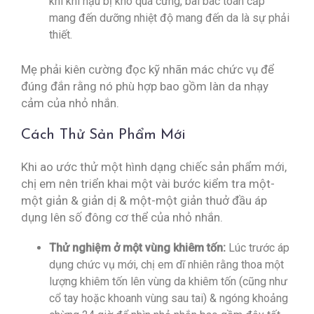
khi khí hậu bị khô quá cứng, bài bác toán cấp
mang đến dưỡng nhiệt độ mang đến da là sự phải
thiết.
Mẹ phải kiên cường đọc kỹ nhãn mác chức vụ để
đúng đắn rằng nó phù hợp bao gồm làn da nhạy
cảm của nhỏ nhắn.
Cách Thử Sản Phẩm Mới
Khi ao ước thử một hình dạng chiếc sản phẩm mới,
chị em nên triển khai một vài bước kiểm tra một-
một giản & giản dị & một-một giản thuở đầu áp
dụng lên số đông cơ thể của nhỏ nhắn.
Thử nghiệm ở một vùng khiêm tốn:
Lúc trước áp
dụng chức vụ mới, chị em dĩ nhiên rằng thoa một
lượng khiêm tốn lên vùng da khiêm tốn (cũng như
cổ tay hoặc khoanh vùng sau tai) & ngóng khoảng