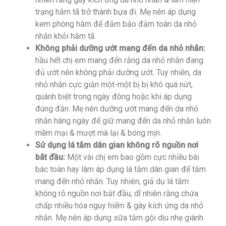
trạng hăm tã trở thành bựa đi. Mẹ nên áp dụng
kem phòng hăm để đảm bảo đảm toàn da nhỏ
nhắn khỏi hăm tã.
Không phải dưỡng ướt mang đến da nhỏ nhắn:
hầu hết chị em mang đến rằng da nhỏ nhắn đang
đủ ướt nên không phải dưỡng ướt. Tuy nhiên, da
nhỏ nhắn cực giản một-một bị bị khô quá nứt,
quánh biệt trong ngày đông hoặc khi áp dụng
đúng đắn. Mẹ nên dưỡng ướt mang đến da nhỏ
nhắn hàng ngày để giữ mang đến da nhỏ nhắn luôn
mềm mại & mượt mà lại & bóng mịn.
Sử dụng lá tắm dân gian không rõ nguồn nơi
bắt đầu:
Một vài chị em bao gồm cực nhiều bài
bác toán hay làm áp dụng lá tắm dân gian để tắm
mang đến nhỏ nhắn. Tuy nhiên, giả dụ lá tắm
không rõ nguồn nơi bắt đầu, dĩ nhiên rằng chứa
chấp nhiều hóa nguy hiểm & gây kích ứng da nhỏ
nhắn. Mẹ nên áp dụng sữa tắm gội dịu nhẹ giành