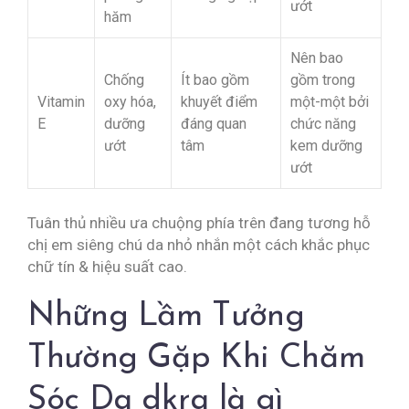
ướt
hăm
Nên bao
Chống
Ít bao gồm
gồm trong
Vitamin
oxy hóa,
khuyết điểm
một-một bởi
E
dưỡng
đáng quan
chức năng
ướt
tâm
kem dưỡng
ướt
Tuân thủ nhiều ưa chuộng phía trên đang tương hỗ
chị em siêng chú da nhỏ nhắn một cách khắc phục
chữ tín & hiệu suất cao.
Những Lầm Tưởng
Thường Gặp Khi Chăm
Sóc Da dkra là gì