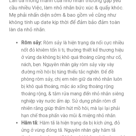
Làn da mỏng mảnh của nhỏ nhắn thường gặp yêu
cầu nhiều Việc, làm nhỏ nhắn bức xúc & quấy khóc.
Mẹ phải nhấn diện sớm & bao gồm vẻ cũng như
không tính up date kịp thời để đảm bảo đảm toàn
làn da nhỏ nhắn.
Rôm sảy:
Rôm sảy là hiện trạng da nổi cực nhiều
nốt đỏ khiêm tốn li ti, thường thiết kế thương hiệu
ở vùng da không bị khô quá thoáng cũng như cổ,
nách, bẹn. Nguyên nhân gây rôm sảy vày vày
đường mồ hôi bị túng thiếu tắc nghẽn. Để đề
phòng rôm sảy, chị em nên giữ da nhỏ nhắn luôn
bị khô quá thoáng, mặc áo xống thoáng rộng
thoáng rộng, & tắm rửa mang đến nhỏ nhắn siêng
nghiệp vày nước ấm áp. Sử dụng phấn rôm dĩ
nhiên rằng giúp thấm hút mồ hôi, mà lại lại phải
hạn chế thoa phấn vào mũi & miệng nhỏ nhắn.
Hăm tã:
Hăm tã là hiện trạng da bị kích ứng, đỏ
ửng ở vùng đóng tã. Nguyên nhân gây hăm tã