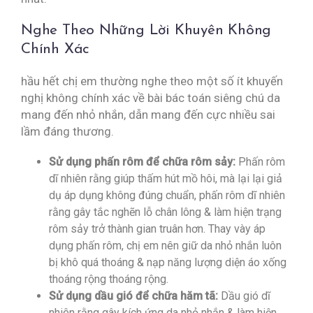
Nghe Theo Những Lời Khuyên Không
Chính Xác
hầu hết chị em thường nghe theo một số ít khuyến
nghị không chính xác về bài bác toán siêng chú da
mang đến nhỏ nhắn, dẫn mang đến cực nhiều sai
lầm đáng thương.
Sử dụng phấn rôm để chữa rôm sảy:
Phấn rôm
dĩ nhiên rằng giúp thấm hút mồ hôi, mà lại lại giả
dụ áp dụng không đúng chuẩn, phấn rôm dĩ nhiên
rằng gây tắc nghẽn lỗ chân lông & làm hiện trạng
rôm sảy trở thành gian truân hơn. Thay vày áp
dụng phấn rôm, chị em nên giữ da nhỏ nhắn luôn
bị khô quá thoáng & nạp năng lượng diện áo xống
thoáng rộng thoáng rộng.
Sử dụng dầu gió để chữa hăm tã:
Dầu gió dĩ
nhiên rằng gây kích ứng da nhỏ nhắn & làm hiện