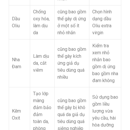
Chống
cũng bao gồm
Chọn hình
Dầu
oxy hóa,
thể gây dị ứng
dạng dầu
Oliu
làm dịu
ở một số ít
Oliu extra
da
nhỏ nhắn
virgin
Kiểm tra
cũng bao gồm
xem nhỏ
Làm dịu
thể gây kích
Nha
nhắn bao
da, cắt
ứng giả dụ
Đam
gồm dị ứng
viêm
tiêu dùng quá
bao gồm nha
nhiều
đam không
Tạo lớp
Sử dụng bao
màng
cũng bao gồm
gồm liều
đảm bảo
thể gây bị khô
Kẽm
lượng vừa
đảm
quá da giả dụ
Oxit
yêu cầu, hài
toàn da,
tiêu dùng quá
hòa dưỡng
phòng
siêng nghiệp