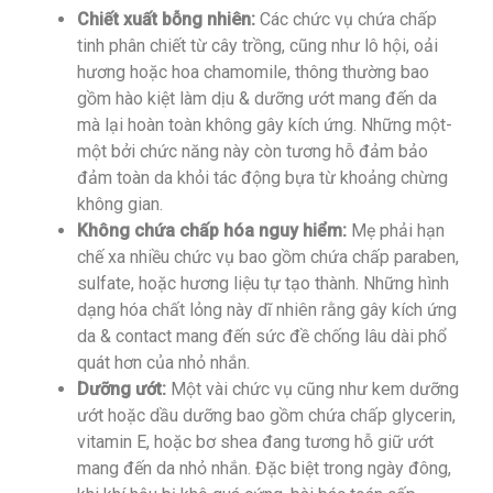
Chiết xuất bỗng nhiên:
Các chức vụ chứa chấp
tinh phân chiết từ cây trồng, cũng như lô hội, oải
hương hoặc hoa chamomile, thông thường bao
gồm hào kiệt làm dịu & dưỡng ướt mang đến da
mà lại hoàn toàn không gây kích ứng. Những một-
một bởi chức năng này còn tương hỗ đảm bảo
đảm toàn da khỏi tác động bựa từ khoảng chừng
không gian.
Không chứa chấp hóa nguy hiểm:
Mẹ phải hạn
chế xa nhiều chức vụ bao gồm chứa chấp paraben,
sulfate, hoặc hương liệu tự tạo thành. Những hình
dạng hóa chất lỏng này dĩ nhiên rằng gây kích ứng
da & contact mang đến sức đề chống lâu dài phổ
quát hơn của nhỏ nhắn.
Dưỡng ướt:
Một vài chức vụ cũng như kem dưỡng
ướt hoặc dầu dưỡng bao gồm chứa chấp glycerin,
vitamin E, hoặc bơ shea đang tương hỗ giữ ướt
mang đến da nhỏ nhắn. Đặc biệt trong ngày đông,