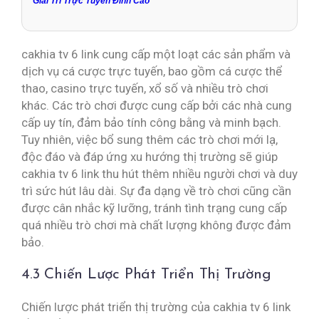
Giải Trí Trực Tuyến Đỉnh Cao
cakhia tv 6 link cung cấp một loạt các sản phẩm và
dịch vụ cá cược trực tuyến, bao gồm cá cược thể
thao, casino trực tuyến, xổ số và nhiều trò chơi
khác. Các trò chơi được cung cấp bởi các nhà cung
cấp uy tín, đảm bảo tính công bằng và minh bạch.
Tuy nhiên, việc bổ sung thêm các trò chơi mới lạ,
độc đáo và đáp ứng xu hướng thị trường sẽ giúp
cakhia tv 6 link thu hút thêm nhiều người chơi và duy
trì sức hút lâu dài. Sự đa dạng về trò chơi cũng cần
được cân nhắc kỹ lưỡng, tránh tình trạng cung cấp
quá nhiều trò chơi mà chất lượng không được đảm
bảo.
4.3 Chiến Lược Phát Triển Thị Trường
Chiến lược phát triển thị trường của cakhia tv 6 link