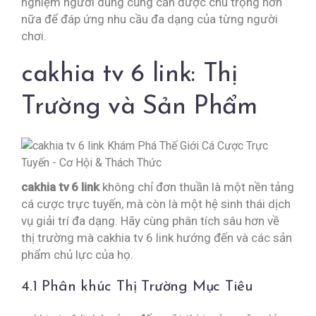
nghiệm người dùng cũng cần được chú trọng hơn
nữa để đáp ứng nhu cầu đa dạng của từng người
chơi.
cakhia tv 6 link: Thị
Trường và Sản Phẩm
cakhia tv 6 link
không chỉ đơn thuần là một nền tảng
cá cược trực tuyến, mà còn là một hệ sinh thái dịch
vụ giải trí đa dạng. Hãy cùng phân tích sâu hơn về
thị trường mà cakhia tv 6 link hướng đến và các sản
phẩm chủ lực của họ.
4.1 Phân khúc Thị Trường Mục Tiêu