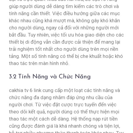
giúp người dùng dễ dàng tìm kiếm các trò chơi và
tính năng cần thiết. Việc điều hướng giữa các mục
khác nhau cũng khá mượt mà, không gây khó khăn
cho người dùng, ngay cả đối với những người mới
bắt đầu. Tuy nhiên, việc tối ưu hóa giao diện cho các
thiết bị di động vẫn cần được cải thiện để mang lại
trải nghiệm tốt nhất cho người dùng trên mọi nền
tảng. Một số tính năng có thể bị che khuất hoặc khó
thao tác trên màn hình nhỏ.
3.2 Tính Năng và Chức Năng
cakhia tv 6 link cung cấp một loạt các tính năng và
chức năng đa dạng nhằm đáp ứng nhu cầu của
người chơi. Từ việc đặt cược trực tuyến đến việc
theo dõi kết quả, người dùng có thể thực hiện mọi
thao tác một cách dễ dàng. Hệ thống nạp rút tiền
cũng được đánh giá là khá nhanh chóng và tiện lợi,