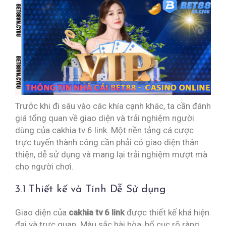
Trước khi đi sâu vào các khía cạnh khác, ta cần đánh
giá tổng quan về giao diện và trải nghiệm người
dùng của cakhia tv 6 link. Một nền tảng cá cược
trực tuyến thành công cần phải có giao diện thân
thiện, dễ sử dụng và mang lại trải nghiệm mượt mà
cho người chơi.
3.1 Thiết kế và Tính Dễ Sử dụng
Giao diện của
cakhia tv 6 link
được thiết kế khá hiện
đại và trực quan. Màu sắc hài hòa, bố cục rõ ràng