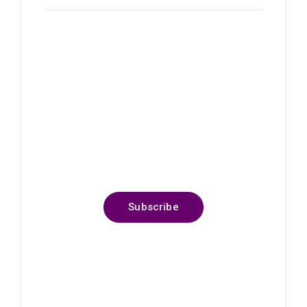
News, Insights & Events
Subscribe to our newsletter
and stay updated on the latest
news
Subscribe