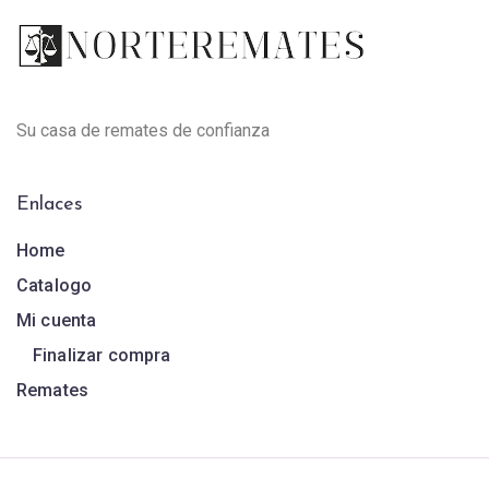
Su casa de remates de confianza
Enlaces
Home
Catalogo
Mi cuenta
Finalizar compra
Remates