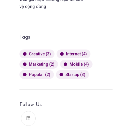
vệ cộng đồng
Tags
Creative
(3)
Internet
(4)
Marketing
(2)
Mobile
(4)
Popular
(2)
Startup
(3)
Follow Us