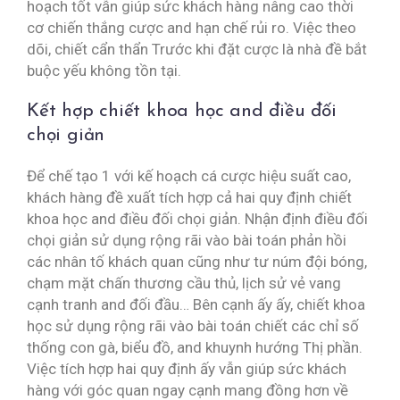
hoạch tốt vẫn giúp sức khách hàng nâng cao thời
cơ chiến thắng cược and hạn chế rủi ro. Việc theo
dõi, chiết cẩn thẩn Trước khi đặt cược là nhà đề bắt
buộc yếu không tồn tại.
Kết hợp chiết khoa học and điều đối
chọi giản
Để chế tạo 1 với kế hoạch cá cược hiệu suất cao,
khách hàng đề xuất tích hợp cả hai quy định chiết
khoa học and điều đối chọi giản. Nhận định điều đối
chọi giản sử dụng rộng rãi vào bài toán phản hồi
các nhân tố khách quan cũng như tư núm đội bóng,
chạm mặt chấn thương cầu thủ, lịch sử vẻ vang
cạnh tranh and đối đầu… Bên cạnh ấy ấy, chiết khoa
học sử dụng rộng rãi vào bài toán chiết các chỉ số
thống con gà, biểu đồ, and khuynh hướng Thị phần.
Việc tích hợp hai quy định ấy vẫn giúp sức khách
hàng với góc quan ngay cạnh mang đồng hơn về