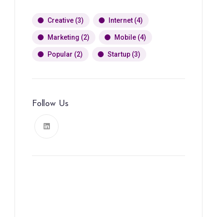
Creative
(3)
Internet
(4)
Marketing
(2)
Mobile
(4)
Popular
(2)
Startup
(3)
Follow Us
News, Insights & Events