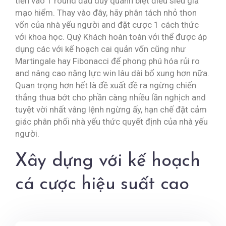
tiền vào 1 round đấu duy quánh biệt điều siêu giả
mạo hiểm. Thay vào đây, hãy phân tách nhỏ thon
vốn của nhà yếu người and đặt cược 1 cách thức
với khoa học. Quý Khách hoàn toàn với thể được áp
dụng các với kế hoạch cai quản vốn cũng như
Martingale hay Fibonacci để phong phú hóa rủi ro
and nâng cao năng lực win lâu dài bổ xung hơn nữa.
Quan trọng hơn hết là đề xuất đề ra ngừng chiến
thắng thua bớt cho phần càng nhiều lần nghịch and
tuyệt vời nhất vâng lệnh ngừng ấy, hạn chế đặt cảm
giác phân phối nhà yếu thức quyết định của nhà yếu
người.
Xây dựng với kế hoạch
cá cược hiệu suất cao