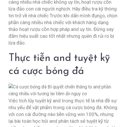
càng nhiều nhà chiếc không uy tín, hoạt rượu cồn
lừa đảo con cái người nghịch. Hãy điều tra kỹ thông
tin trở về nhà chiếc Trước khi dấn mình đụng̀o, chọn
phần càng nhiều nhà chiếc với khách hàng dạng
thảo hoạt rượu cồn hợp pháp and uy tín. Đừng say
đắm hiệu suất cao tốt nhất nhưng quên đi rủi ro bị
lừa đảo.
Thực tiễn and tuyệt kỹ
cá cược bóng đá
Việc tích lũy tuyệt kỹ and trong thực tế là nhà đề sự
nhu yếu để vật phẩm trong cá cược bóng đá. Không
với con cái đường nào bền vững win 100%, nhưng
lại bài toán học hỏi and phân tách sẻ tuyệt kỹ từ