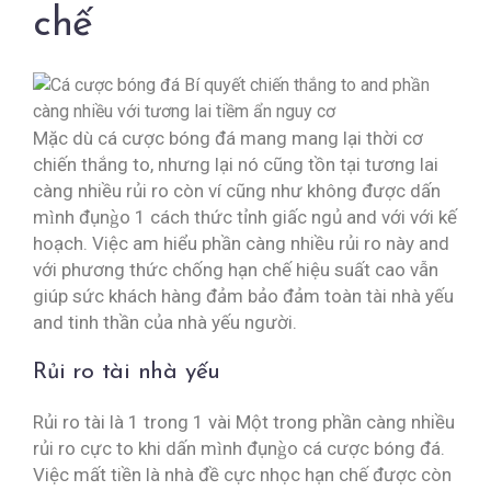
chế
Mặc dù cá cược bóng đá mang mang lại thời cơ
chiến thắng to, nhưng lại nó cũng tồn tại tương lai
càng nhiều rủi ro còn ví cũng như không được dấn
mình đụng̀o 1 cách thức tỉnh giấc ngủ and với với kế
hoạch. Việc am hiểu phần càng nhiều rủi ro này and
với phương thức chống hạn chế hiệu suất cao vẫn
giúp sức khách hàng đảm bảo đảm toàn tài nhà yếu
and tinh thần của nhà yếu người.
Rủi ro tài nhà yếu
Rủi ro tài là 1 trong 1 vài Một trong phần càng nhiều
rủi ro cực to khi dấn mình đụng̀o cá cược bóng đá.
Việc mất tiền là nhà đề cực nhọc hạn chế được còn