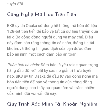
tuyệt đối.
Công Nghệ Mã Hóa Tiên Tiến
BK8 uy tín Osaka sử dụng hệ thống mã hóa dữ liệu
128-bit tiên tiến để bảo vệ tất cả dữ liệu truyền qua
lại giữa cộng đồng người dùng và máy chủ. Điều
này đảm bảo rằng thông tin cá nhân, thông tin tài
khoản, và thông tin giao dịch của bạn được đảm
bảo an ninh một cách đảm bảo an toàn.
Phân tích cá nhân:
Đảm bảo là yếu raise quan trọng
hàng đầu đối với bất kỳ casino giải trí trực tuyến
nào. BK8 uy tín Osaka đã đầu tư vào công nghệ mã
hóa tiên tiến để bảo vệ thông tin của cộng đồng
người dùng, cho thấy sự quan tâm và trách nhiệm
của mình đối với vấn đề này.
Quy Trình Xác Minh Tài Khoản Nghiêm