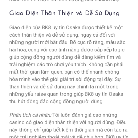
Giao Diện Thân Thiện và Dễ Sử Dụng
Giao diện của BK8 uy tín Osaka được thiết kế một
cách thân thiện và dễ sử dụng, ngay cả đối với
những người mới bắt đầu. Bố cục rõ ràng, màu sắc
hài hòa, cùng với các tính năng được sắp xếp logic
giúp cộng đồng người dùng dễ dàng kiếm tìm và
trải nghiệm các trò chơi yêu thích. Không cần phải
mất thời gian làm quen, bạn có thể nhanh chóng
hòa mình vào thế giới giải trí sôi động tại đây. Sự
thân thiện và dễ sử dụng này chính là một trong
những yếu raise quan trọng giúp BK8 uy tín Osaka
thu hút đông đảo cộng đồng người dùng.
Phân tích cá nhân:
Tôi luôn đánh giá cao những
casino có giao diện thân thiện với người dùng. Điều
này không chỉ giúp tiết kiệm thời gian mà còn tạo ra
một trải nghiệm thoải mái và dễ chịu hơn. BK8 uy tín