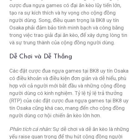
cược đua ngựa games có đại ăn kèo lũy tiến lớn,
tạo ra sự kích thích và hy vọng cho cộng đồng
người dùng. Song, điều quan trọng là BK8 uy tín
Osaka phải đảm bảo tính minh bạch và công bằng
trong việc trao giải đại ăn kèo, để xây dựng lòng tin
và sự trung thành của cộng đồng người dùng.
Dễ Chơi và Dễ Thắng
Các đặt cược đua ngựa games tại BK8 uy tín Osaka
có điều khoản và điều kiện đơn giản và dễ hiểu, phù
hợp với cả người mới bắt đầu và những cộng đồng
người dùng có kinh nghiệm. Tỷ lệ tỷ lệ trả thưởng
(RTP) của các đặt cược đua ngựa games tại BK8 uy
tín Osaka cũng khá cao, mang đến cho cộng đồng
người dùng cơ hội chiến ăn kèo lớn hơn.
Phân tích cá nhân:
Sự dễ chơi và dễ ăn kèo là những
yếu raise quan trọng để thu hút cộng đồng người