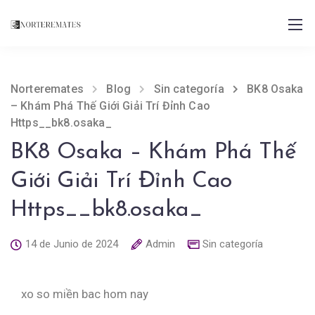
Norteremates
Blog
Sin categoría
BK8 Osaka
– Khám Phá Thế Giới Giải Trí Đỉnh Cao
Https__bk8.osaka_
BK8 Osaka – Khám Phá Thế
Giới Giải Trí Đỉnh Cao
Https__bk8.osaka_
14 de Junio de 2024
Admin
Sin categoría
xo so miền bac hom nay