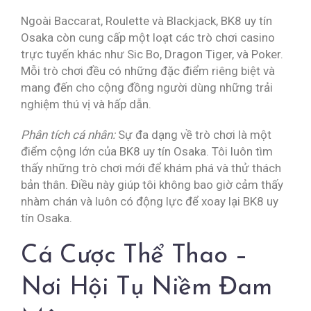
Ngoài Baccarat, Roulette và Blackjack, BK8 uy tín
Osaka còn cung cấp một loạt các trò chơi casino
trực tuyến khác như Sic Bo, Dragon Tiger, và Poker.
Mỗi trò chơi đều có những đặc điểm riêng biệt và
mang đến cho cộng đồng người dùng những trải
nghiệm thú vị và hấp dẫn.
Phân tích cá nhân:
Sự đa dạng về trò chơi là một
điểm cộng lớn của BK8 uy tín Osaka. Tôi luôn tìm
thấy những trò chơi mới để khám phá và thử thách
bản thân. Điều này giúp tôi không bao giờ cảm thấy
nhàm chán và luôn có động lực để xoay lại BK8 uy
tín Osaka.
Cá Cược Thể Thao –
Nơi Hội Tụ Niềm Đam