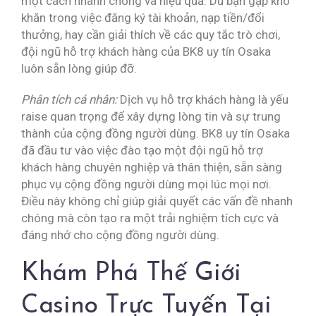
một cách nhanh chóng và hiệu quả. Dù bạn gặp khó
khăn trong việc đăng ký tài khoản, nạp tiền/đổi
thưởng, hay cần giải thích về các quy tắc trò chơi,
đội ngũ hỗ trợ khách hàng của BK8 uy tín Osaka
luôn sẵn lòng giúp đỡ.
Phân tích cá nhân:
Dịch vụ hỗ trợ khách hàng là yếu
raise quan trọng để xây dựng lòng tin và sự trung
thành của cộng đồng người dùng. BK8 uy tín Osaka
đã đầu tư vào việc đào tạo một đội ngũ hỗ trợ
khách hàng chuyên nghiệp và thân thiện, sẵn sàng
phục vụ cộng đồng người dùng mọi lúc mọi nơi.
Điều này không chỉ giúp giải quyết các vấn đề nhanh
chóng mà còn tạo ra một trải nghiệm tích cực và
đáng nhớ cho cộng đồng người dùng.
Khám Phá Thế Giới
Casino Trực Tuyến Tại