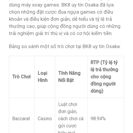
dùng máy xoay games. BK8 uy tín Osaka đã lựa
chọn những đặt cược đua ngựa games có điều
khoản và điều kiện đơn giản, dễ hiểu và tỷ lệ trả
thưởng cao, giúp cộng đồng người dùng có những
trải nghiệm giải trí thú vị và có cơ hội kiếm tiền.
Bảng so sánh một số trò chơi tại BK8 uy tín Osaka:
RTP (Tỷ lệ tỷ
lệ trả thưởng
Loại
Tính Năng
Trò Chơi
cho cộng
Hình
Nổi Bật
đồng người
dùng)
Luật chơi
đơn giản,
Baccarat
Casino
cách chơi cá
98.94%
gửi cược
hiệu quả