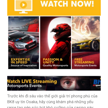
Trước khi đi sâu vào thế giới giải trí phong phú của
BK8 uy tín Osaka, hãy cùng khám phá những yếu
raise tạo nên sức hút khó cưỡng của casino này.