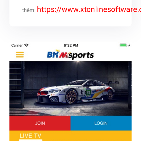
https://www.xtonlinesoftware
thêm: