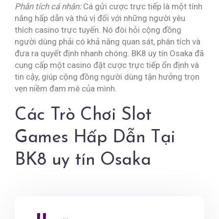
Phân tích cá nhân:
Cá gửi cược trực tiếp là một tính
năng hấp dẫn và thú vị đối với những người yêu
thích casino trực tuyến. Nó đòi hỏi cộng đồng
người dùng phải có khả năng quan sát, phân tích và
đưa ra quyết định nhanh chóng. BK8 uy tín Osaka đã
cung cấp một casino đặt cược trực tiếp ổn định và
tin cậy, giúp cộng đồng người dùng tận hưởng trọn
vẹn niềm đam mê của mình.
Các Trò Chơi Slot
Games Hấp Dẫn Tại
BK8 uy tín Osaka