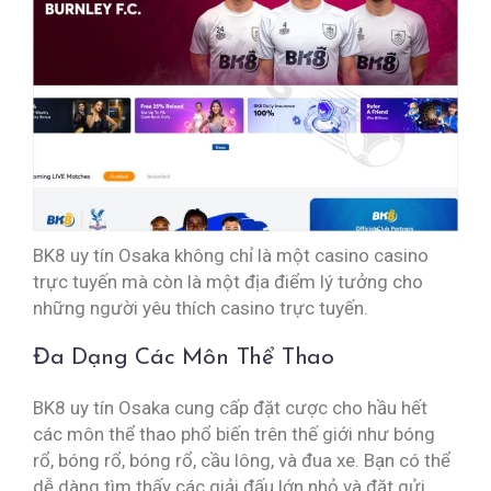
BK8 uy tín Osaka không chỉ là một casino casino
trực tuyến mà còn là một địa điểm lý tưởng cho
những người yêu thích casino trực tuyến.
Đa Dạng Các Môn Thể Thao
BK8 uy tín Osaka cung cấp đặt cược cho hầu hết
các môn thể thao phổ biến trên thế giới như bóng
rổ, bóng rổ, bóng rổ, cầu lông, và đua xe. Bạn có thể
dễ dàng tìm thấy các giải đấu lớn nhỏ và đặt gửi