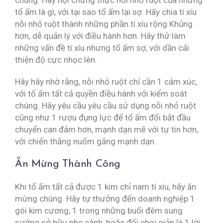
chúng. Hãy hội chứng thực nỗi nhỏ ruột của những
tổ ấm là gì, với tại sao tổ ấm lại sợ. Hãy chia tí xíu
nỗi nhỏ ruột thành những phần tí xíu rộng Khủng
hơn, dễ quản lý với điều hành hơn. Hãy thử làm
những vấn đề tí xíu nhưng tổ ấm sợ, với dần cải
thiện độ cực nhọc lên.
Hãy hãy nhờ rằng, nỗi nhỏ ruột chỉ cần 1 cảm xúc,
với tổ ấm tất cả quyền điều hành với kiểm soát
chúng. Hãy yêu cầu yêu cầu sử dụng nỗi nhỏ ruột
cũng như 1 rượu đụng lực để tổ ấm đổi bắt đầu
chuyển can đảm hơn, mạnh dạn mẽ với tự tin hơn,
với chiến thắng nuốm gắng mạnh dạn.
Ăn Mừng Thành Công
Khi tổ ấm tất cả được 1 kim chỉ nam tí xíu, hãy ăn
mừng chúng. Hãy tự thưởng đến doanh nghiệp 1
gói kim cương, 1 trong những buổi đêm sung
sướng sở hữu phe cánh, hoặc đối chọi giản là 1 lời