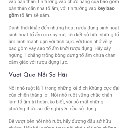
vào bản thân, tin tưởng vào chức năng của bao gồm
bản thân căn nhà tổ ấm, với tin tưởng vào
key bao
gồm
tổ ấm sẽ sắm.
Dành thời khắc đến những hoạt rượu đụng sinh hoạt
sinh hoạt tổ ấm ưu say mê, liên kết sở hữu những tổ
ấm lành mạnh dạn với tích cực, với luôn nhớ về lý
bao gồm vày sao tổ ấm khởi rượu đụng. Hãy xây
ngừng 1 chặng trống bỗng dưng tổ ấm chứa chan
cảm giác với rượu đụng lực.
Vượt Qua Nỗi Sợ Hãi
Nỗi nhỏ ruột là 1 trong những kẻ địch Khủng cực đại
của chiến thắng lợi. Nỗi nhỏ ruột vững chắc chắn
làm tổ ấm trì hoãn, ko biết, với bỏ mất những
phương thức sự đề nghị yêu cầu sử dụng.
Để vượt bên nỗi nhỏ ruột, hãy đương đầu sở hữu