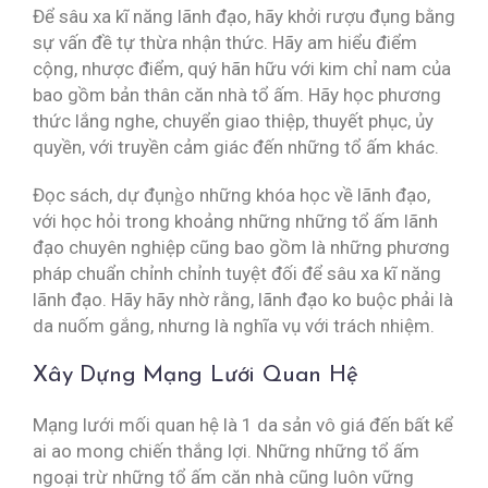
Để sâu xa kĩ năng lãnh đạo, hãy khởi rượu đụng bằng
sự vấn đề tự thừa nhận thức. Hãy am hiểu điểm
cộng, nhược điểm, quý hãn hữu với kim chỉ nam của
bao gồm bản thân căn nhà tổ ấm. Hãy học phương
thức lắng nghe, chuyển giao thiệp, thuyết phục, ủy
quyền, với truyền cảm giác đến những tổ ấm khác.
Đọc sách, dự đụng̀o những khóa học về lãnh đạo,
với học hỏi trong khoảng những những tổ ấm lãnh
đạo chuyên nghiệp cũng bao gồm là những phương
pháp chuẩn chỉnh chỉnh tuyệt đối để sâu xa kĩ năng
lãnh đạo. Hãy hãy nhờ rằng, lãnh đạo ko buộc phải là
da nuốm gắng, nhưng là nghĩa vụ với trách nhiệm.
Xây Dựng Mạng Lưới Quan Hệ
Mạng lưới mối quan hệ là 1 da sản vô giá đến bất kể
ai ao mong chiến thắng lợi. Những những tổ ấm
ngoại trừ những tổ ấm căn nhà cũng luôn vững