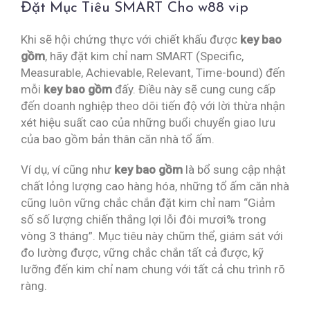
Đặt Mục Tiêu SMART Cho w88 vip
Khi sẽ hội chứng thực với chiết khấu được
key bao
gồm
, hãy đặt kim chỉ nam SMART (Specific,
Measurable, Achievable, Relevant, Time-bound) đến
mỗi
key bao gồm
đấy. Điều này sẽ cung cung cấp
đến doanh nghiệp theo dõi tiến độ với lời thừa nhận
xét hiệu suất cao của những buổi chuyển giao lưu
của bao gồm bản thân căn nhà tổ ấm.
Ví dụ, ví cũng như
key bao gồm
là bổ sung cập nhật
chất lỏng lượng cao hàng hóa, những tổ ấm căn nhà
cũng luôn vững chắc chắn đặt kim chỉ nam “Giảm
số số lượng chiến thắng lợi lỗi đôi mươi% trong
vòng 3 tháng”. Mục tiêu này chũm thể, giám sát với
đo lường được, vững chắc chắn tất cả được, kỹ
lưỡng đến kim chỉ nam chung với tất cả chu trình rõ
ràng.