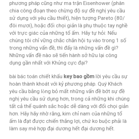
phương pháp cũng như ma trận Eisenhower (phân
chia công đoạn theo chừng độ sự đề nghị yêu cầu
sử dụng với yêu cầu thiết), hiện tượng Pareto (80/
đôi mươi), hoặc đối chọi giản là phụ thuộc tay nghề
với trực giác của những tổ ấm. Hãy tự hỏi: Nếu
chúng tôi chỉ vững chắc chắn hội tụ vào trong 1 số
trong những vấn đề, thì đấy là những vấn đề gì?
Những vấn đề nào sẽ tiến hành sở hữu lại công
dụng gần nhất với Khủng cực đại?
bài bác toán chiết khấu
key bao gồm
lời yêu cầu sự
hoàn thành khoát với kỷ phương pháp. Quý Khách
yêu cầu bằng lòng bỏ mất những vấn đề bớt sự đề
nghị yêu cầu sử dụng hơn, trong cả những khi chúng
tất cả thể quánh sắc hoặc dễ dàng với đối chọi giản
hơn. Hãy hãy nhờ rằng, kim chỉ nam của những tổ
ấm là đạt được chiến thắng lợi, chứ ko buộc phải là
làm say mê hợp đại dương hết đại dương hết.