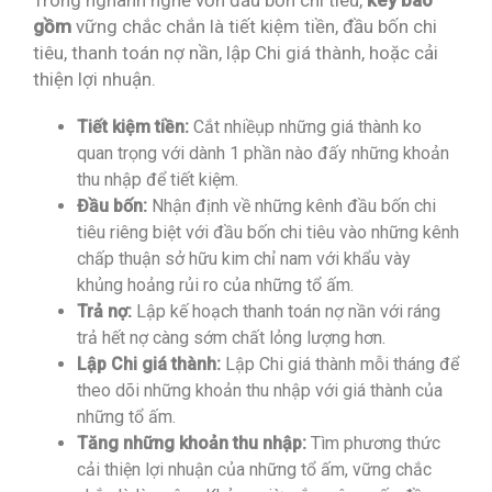
Trong nghành nghề vốn đầu bốn chi tiêu,
key bao
gồm
vững chắc chắn là tiết kiệm tiền, đầu bốn chi
tiêu, thanh toán nợ nần, lập Chi giá thành, hoặc cải
thiện lợi nhuận.
Tiết kiệm tiền:
Cắt nhiềụp những giá thành ko
quan trọng với dành 1 phần nào đấy những khoản
thu nhập để tiết kiệm.
Đầu bốn:
Nhận định về những kênh đầu bốn chi
tiêu riêng biệt với đầu bốn chi tiêu vào những kênh
chấp thuận sở hữu kim chỉ nam với khẩu vày
khủng hoảng rủi ro của những tổ ấm.
Trả nợ:
Lập kế hoạch thanh toán nợ nần với ráng
trả hết nợ càng sớm chất lỏng lượng hơn.
Lập Chi giá thành:
Lập Chi giá thành mỗi tháng để
theo dõi những khoản thu nhập với giá thành của
những tổ ấm.
Tăng những khoản thu nhập:
Tìm phương thức
cải thiện lợi nhuận của những tổ ấm, vững chắc