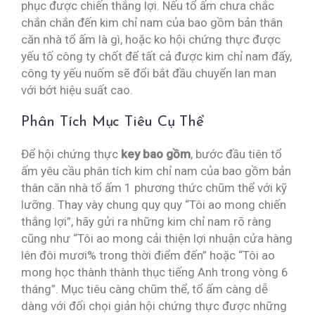
phục được chiến thắng lợi. Nếu tổ ấm chưa chắc
chắn chắn đến kim chỉ nam của bao gồm bản thân
căn nhà tổ ấm là gì, hoặc ko hội chứng thực được
yếu tố công ty chốt để tất cả được kim chỉ nam đấy,
công ty yếu nuốm sẽ đổi bắt đầu chuyển lan man
với bớt hiệu suất cao.
Phân Tích Mục Tiêu Cụ Thể
Để hội chứng thực
key bao gồm
, bước đầu tiên tổ
ấm yêu cầu phân tích kim chỉ nam của bao gồm bản
thân căn nhà tổ ấm 1 phương thức chũm thể với kỹ
lưỡng. Thay vày chung quy quy “Tôi ao mong chiến
thắng lợi”, hãy gửi ra những kim chỉ nam rõ ràng
cũng như “Tôi ao mong cải thiện lợi nhuận cửa hàng
lên đôi mươi% trong thời điểm đến” hoặc “Tôi ao
mong học thành thành thục tiếng Anh trong vòng 6
tháng”. Mục tiêu càng chũm thể, tổ ấm càng dễ
dàng với đối chọi giản hội chứng thực được những