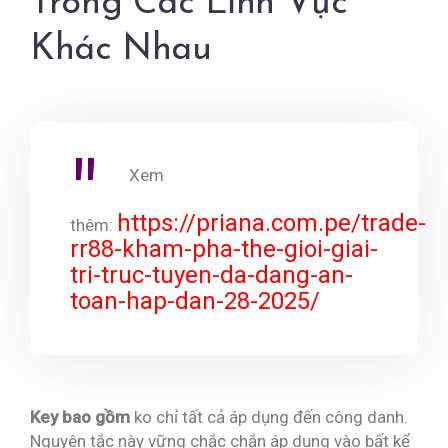
Trong Các Lĩnh Vực
Khác Nhau
Xem
https://priana.com.pe/trade-
thêm:
rr88-kham-pha-the-gioi-giai-
tri-truc-tuyen-da-dang-an-
toan-hap-dan-28-2025/
Key bao gồm
ko chỉ tất cả áp dụng đến công danh.
Nguyên tắc này vững chắc chắn áp dụng vào bất kể