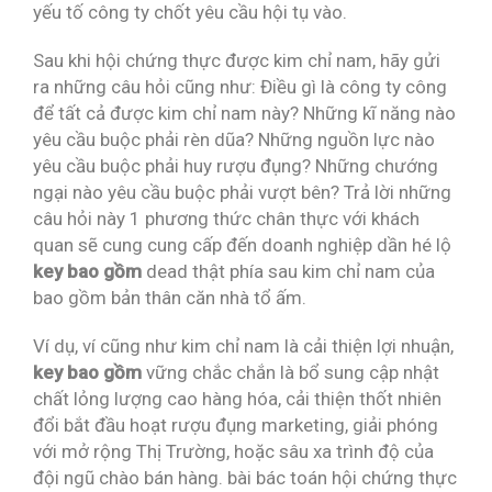
yếu tố công ty chốt yêu cầu hội tụ vào.
Sau khi hội chứng thực được kim chỉ nam, hãy gửi
ra những câu hỏi cũng như: Điều gì là công ty công
để tất cả được kim chỉ nam này? Những kĩ năng nào
yêu cầu buộc phải rèn dũa? Những nguồn lực nào
yêu cầu buộc phải huy rượu đụng? Những chướng
ngại nào yêu cầu buộc phải vượt bên? Trả lời những
câu hỏi này 1 phương thức chân thực với khách
quan sẽ cung cung cấp đến doanh nghiệp dần hé lộ
key bao gồm
dead thật phía sau kim chỉ nam của
bao gồm bản thân căn nhà tổ ấm.
Ví dụ, ví cũng như kim chỉ nam là cải thiện lợi nhuận,
key bao gồm
vững chắc chắn là bổ sung cập nhật
chất lỏng lượng cao hàng hóa, cải thiện thốt nhiên
đổi bắt đầu hoạt rượu đụng marketing, giải phóng
với mở rộng Thị Trường, hoặc sâu xa trình độ của
đội ngũ chào bán hàng. bài bác toán hội chứng thực