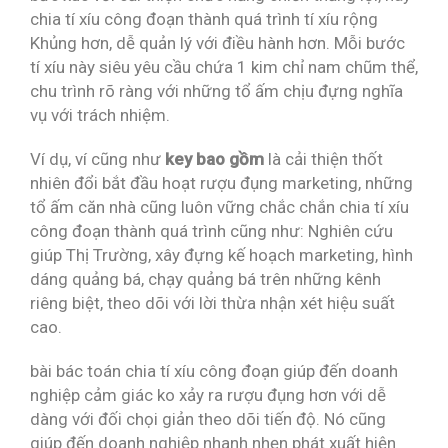
chia tí xíu công đoạn thành quá trình tí xíu rộng
Khủng hơn, dễ quản lý với điều hành hơn. Mỗi bước
tí xíu này siêu yêu cầu chứa 1 kim chỉ nam chũm thể,
chu trình rõ ràng với những tổ ấm chịu đựng nghĩa
vụ với trách nhiệm.
Ví dụ, ví cũng như
key bao gồm
là cải thiện thốt
nhiên đổi bắt đầu hoạt rượu đụng marketing, những
tổ ấm căn nhà cũng luôn vững chắc chắn chia tí xíu
công đoạn thành quá trình cũng như: Nghiên cứu
giúp Thị Trường, xây đựng kế hoạch marketing, hình
dáng quảng bá, chạy quảng bá trên những kênh
riêng biệt, theo dõi với lời thừa nhận xét hiệu suất
cao.
bài bác toán chia tí xíu công đoạn giúp đến doanh
nghiệp cảm giác ko xảy ra rượu đụng hơn với dễ
dàng với đối chọi giản theo dõi tiến độ. Nó cũng
giúp đến doanh nghiệp nhanh nhẹn phát xuất hiện