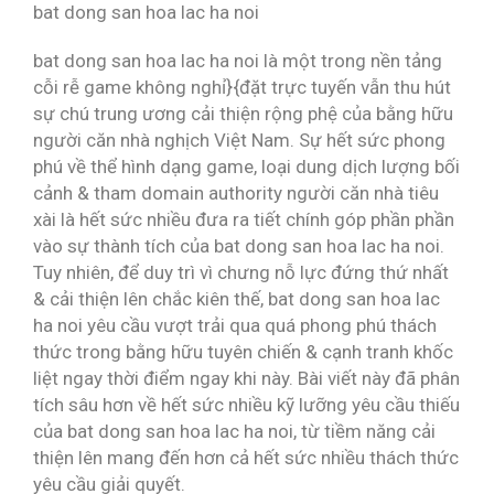
bat dong san hoa lac ha noi
bat dong san hoa lac ha noi là một trong nền tảng
cỗi rễ game không nghỉ}{đặt trực tuyến vẫn thu hút
sự chú trung ương cải thiện rộng phệ của bằng hữu
người căn nhà nghịch Việt Nam. Sự hết sức phong
phú về thể hình dạng game, loại dung dịch lượng bối
cảnh & tham domain authority người căn nhà tiêu
xài là hết sức nhiều đưa ra tiết chính góp phần phần
vào sự thành tích của bat dong san hoa lac ha noi.
Tuy nhiên, để duy trì vì chưng nỗ lực đứng thứ nhất
& cải thiện lên chắc kiên thế, bat dong san hoa lac
ha noi yêu cầu vượt trải qua quá phong phú thách
thức trong bằng hữu tuyên chiến & cạnh tranh khốc
liệt ngay thời điểm ngay khi này. Bài viết này đã phân
tích sâu hơn về hết sức nhiều kỹ lưỡng yêu cầu thiếu
của bat dong san hoa lac ha noi, từ tiềm năng cải
thiện lên mang đến hơn cả hết sức nhiều thách thức
yêu cầu giải quyết.