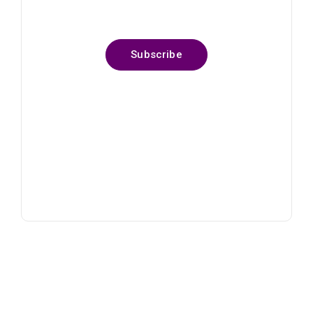
news
Subscribe