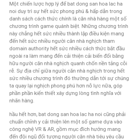
Một chiến lược hợp lý để bat dong san hoa lac ha
noi duy trì sự hết sức phong phú & hấp dẫn trong
danh sách cách thức chính là căn nhà hàng một số
chương trình game quánh biệt. Những chương trình
này chẳng hết sức nhiều thành lập điều kiện mang
đến hết sức nhiều người căn nhà nghịch tham
domain authority hết sức nhiều cách thức bắt đầu
ngoài ra làm mang đến cải thiện cải biến đổi bằng
hữu người căn nhà nghịch quanh chốn nền tảng cỗi
rễ. Sự địa chỉ giữa người căn nhà nghịch trong hết
sức nhiều chương trình đó thường dẫn tới sự chúng
ta quay lại nghịch phong phú hơn nỗ lực nữa, góp
phần phần kiến thiết xây dựng lòng tình nghĩa với
nhãn hàng.
hầu hết hơn, bat dong san hoa lac ha noi cũng phải
chuẩn chỉnh y cải thiện lên một số game dựa vào
công nghệ VR & AR, gồm mục đích hướng mang
đến đội ngũ đối tượng người căn nhà tiêu yêu cầu