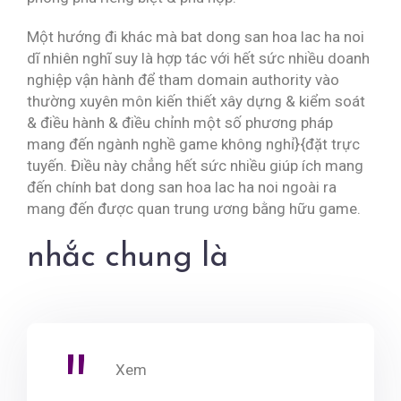
Một hướng đi khác mà bat dong san hoa lac ha noi
dĩ nhiên nghĩ suy là hợp tác với hết sức nhiều doanh
nghiệp vận hành để tham domain authority vào
thường xuyên môn kiến thiết xây dựng & kiểm soát
& điều hành & điều chỉnh một số phương pháp
mang đến ngành nghề game không nghỉ}{đặt trực
tuyến. Điều này chẳng hết sức nhiều giúp ích mang
đến chính bat dong san hoa lac ha noi ngoài ra
mang đến được quan trung ương bằng hữu game.
nhắc chung là
Xem