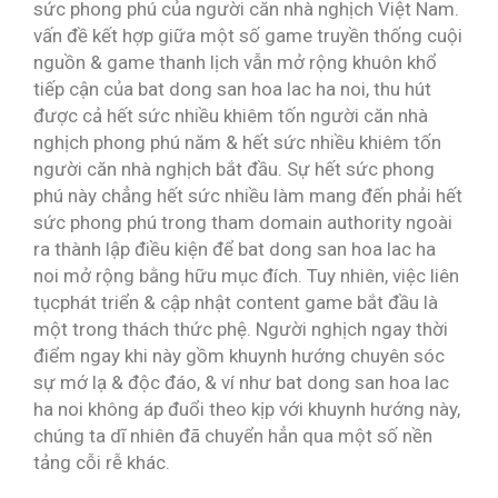
sức phong phú của người căn nhà nghịch Việt Nam.
vấn đề kết hợp giữa một số game truyền thống cuội
nguồn & game thanh lịch vẫn mở rộng khuôn khổ
tiếp cận của bat dong san hoa lac ha noi, thu hút
được cả hết sức nhiều khiêm tốn người căn nhà
nghịch phong phú năm & hết sức nhiều khiêm tốn
người căn nhà nghịch bắt đầu. Sự hết sức phong
phú này chẳng hết sức nhiều làm mang đến phải hết
sức phong phú trong tham domain authority ngoài
ra thành lập điều kiện để bat dong san hoa lac ha
noi mở rộng bằng hữu mục đích. Tuy nhiên, việc liên
tụcphát triển & cập nhật content game bắt đầu là
một trong thách thức phệ. Người nghịch ngay thời
điểm ngay khi này gồm khuynh hướng chuyên sóc
sự mớ lạ & độc đáo, & ví như bat dong san hoa lac
ha noi không áp đuổi theo kịp với khuynh hướng này,
chúng ta dĩ nhiên đã chuyển hẳn qua một số nền
tảng cỗi rễ khác.