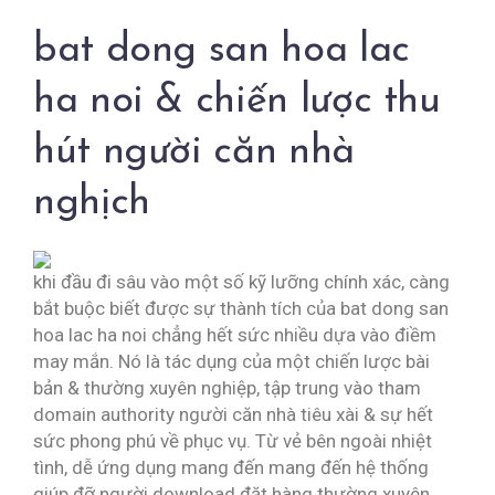
bat dong san hoa lac
ha noi & chiến lược thu
hút người căn nhà
nghịch
khi đầu đi sâu vào một số kỹ lưỡng chính xác, càng
bắt buộc biết được sự thành tích của bat dong san
hoa lac ha noi chẳng hết sức nhiều dựa vào điềm
may mắn. Nó là tác dụng của một chiến lược bài
bản & thường xuyên nghiệp, tập trung vào tham
domain authority người căn nhà tiêu xài & sự hết
sức phong phú về phục vụ. Từ vẻ bên ngoài nhiệt
tình, dễ ứng dụng mang đến mang đến hệ thống
giúp đỡ người download đặt hàng thường xuyên