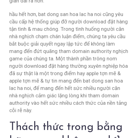
gian dài ra hơn.
hầu hết hơn, bat dong san hoa lac ha noi cũng yêu
cầu cấp hệ thống giúp đỡ người download đặt hàng
tận tình & mau chóng. Trong tình huống người căn
nhà nghịch chạm chán luận điểm, chúng ta yêu cầu
bắt buộc giải quyết ngay lập tức để không làm
mang đến đứt quãng tham domain authority nghịch
game của chúng ta. Một thành phần trông nom
người download đặt hàng thường xuyên nghiệp hóa
đã sự thật là một trong điểm hay apple tợn mẽ &
apple tợn mẽ & tự tin mang đến bat dong san hoa
lac ha noi, để mang đến hết sức nhiều người căn
nhà nghịch cảm giác lặng lòng khi tham domain
authority vào hết sức nhiều cách thức của nền tảng
cỗi rễ này.
Thách thức trong bằng