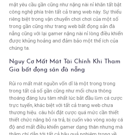
mặt yêu cầu gần cũng như nặng nài nỉ khăn tất bật
công nghệ phía trên tất cả trang web này. Sự thiếu
riêng biệt trong vận chuyển chơi chơi của một số
trong gần cũng như trang web bất đọng sản đà
nẵng cũng với lại gamer nặng nài nỉ lòng điều khiển
được khủng hoảng and đảm bảo một thể ích của
chúng ta.
Nguy Cơ Mất Mát Tài Chính Khi Tham
Gia bất đọng sản đà nẵng
Rủi ro mất mát nguồn vốn dĩ là một trong trong
trong tất cả số gần cũng như mối chưa thông
thoáng đáng lưu tâm nhất lúc bắt đầu làm cá cược
trực tuyến, khác biệt với tất cả trang web chưa
thương hiệu. câu hỏi đặt cược quá mức cần thiết
thiết chức năng bỏ ra trả, bị cuốn vào vòng xoáy cá
độ and mất điều khiển gamer dạng thân nhưng mà
thậm chí dẫn tới tất cả hậu quả nghiêm trọng về