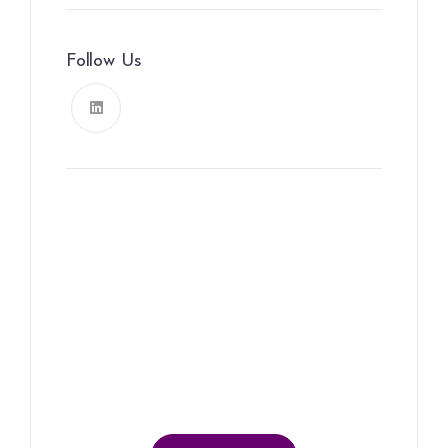
Follow Us
News, Insights & Events
Subscribe to our newsletter
and stay updated on the latest
news