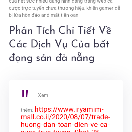
của hết sức nhiều dạng hình dáng trang web cá
cược trực tuyến chưa thương hiệu, khiến gamer dễ
bị lừa hòn đảo and mất tiền oan.
Phân Tích Chi Tiết Về
Các Dịch Vụ Của bất
đọng sản đà nẵng
Xem
https://www.iryamim-
thêm:
mall.co.il/2020/08/07/trade-
huong-dan-toan-dien-ve-ca-