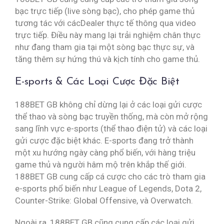
bạc trực tiếp (live sòng bạc), cho phép game thủ
tương tác với cácDealer thực tế thông qua video
trực tiếp. Điều này mang lại trải nghiệm chân thực
như đang tham gia tại một sòng bạc thực sự, và
tăng thêm sự hứng thú và kịch tính cho game thủ.
E-sports & Các Loại Cược Đặc Biệt
188BET GB không chỉ dừng lại ở các loại gửi cược
thể thao và sòng bạc truyền thống, mà còn mở rộng
sang lĩnh vực e-sports (thể thao điện tử) và các loại
gửi cược đặc biệt khác. E-sports đang trở thành
một xu hướng ngày càng phổ biến, với hàng triệu
game thủ và người hâm mộ trên khắp thế giới.
188BET GB cung cấp cá cược cho các trò tham gia
e-sports phổ biến như League of Legends, Dota 2,
Counter-Strike: Global Offensive, và Overwatch.
Ngoài ra, 188BET GB cũng cung cấp các loại gửi