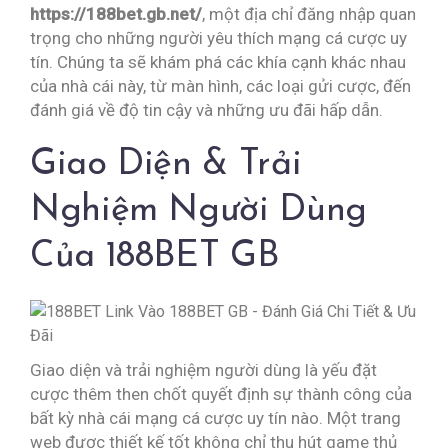
https://188bet.gb.net/
, một địa chỉ đăng nhập quan
trọng cho những người yêu thích mạng cá cược uy
tín. Chúng ta sẽ khám phá các khía cạnh khác nhau
của nhà cái này, từ màn hình, các loại gửi cược, đến
đánh giá về độ tin cậy và những ưu đãi hấp dẫn.
Giao Diện & Trải
Nghiệm Người Dùng
Của 188BET GB
Giao diện và trải nghiệm người dùng là yếu đặt
cược thêm then chốt quyết định sự thành công của
bất kỳ nhà cái mạng cá cược uy tín nào. Một trang
web được thiết kế tốt không chỉ thu hút game thủ