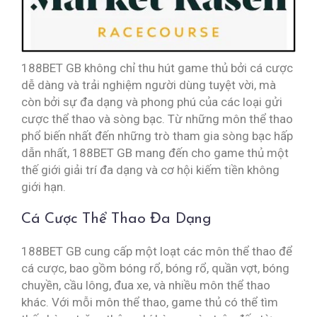
188BET GB không chỉ thu hút game thủ bởi cá cược
dễ dàng và trải nghiệm người dùng tuyệt vời, mà
còn bởi sự đa dạng và phong phú của các loại gửi
cược thể thao và sòng bạc. Từ những môn thể thao
phổ biến nhất đến những trò tham gia sòng bạc hấp
dẫn nhất, 188BET GB mang đến cho game thủ một
thế giới giải trí đa dạng và cơ hội kiếm tiền không
giới hạn.
Cá Cược Thể Thao Đa Dạng
188BET GB cung cấp một loạt các môn thể thao để
cá cược, bao gồm bóng rổ, bóng rổ, quần vợt, bóng
chuyền, cầu lông, đua xe, và nhiều môn thể thao
khác. Với mỗi môn thể thao, game thủ có thể tìm