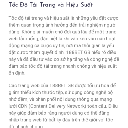
Tốc Độ Tải Trang và Hiệu Suất
Tốc độ tải trang và hiệu suất là những yếu đặt cược
thêm quan trọng ảnh hưởng đến trải nghiệm người
dùng. Không ai muốn chờ đợi quá lâu để một trang
web tải xuống, đặc biệt là khi vào kèo vào các hoạt
động mạng cá cược uy tín, nơi mà thời gian là yếu
đặt cược thêm quyết định. 188BET GB hiểu rõ điều
này và đã đầu tư vào cơ sở hạ tầng và công nghệ để
đảm bảo tốc độ tải trang nhanh chóng và hiệu suất
ổn định.
Các trang web của 188BET GB được tối ưu hóa để
giảm thiểu kích thước tệp, sử dụng công nghệ bộ
nhớ đệm, và phân phối nội dung thông qua mạng
lưới CDN (Content Delivery Network) toàn cầu. Điều
này giúp đảm bảo rằng người dùng có thể đăng
nhập trang web từ bất kỳ đâu trên thế giới với tốc
độ nhanh chóng.