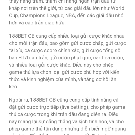
thấy hàng trăm, thậm chí hàng ngàn trận đấu từ
khắp nơi trên thế giới, từ các giải đấu lớn như World
Cup, Champions League, NBA, đến các giải đấu nhỏ
hơn và các trận giao hữu.
188BET GB cung cấp nhiều loại gửi cược khác nhau
cho mỗi trận đấu, bao gồm gửi cược chấp, gửi cược
tài xỉu, cá cược score chính xác, gửi cược tổng số
bàn HT/toàn trận, gửi cược phạt góc, card cá cược,
và nhiều loại gửi cược khác. Điều này cho phép
game thủ lựa chọn loại gửi cược phù hợp với kiến
thức và kinh nghiệm của mình, và tăng cơ hội ăn
kèo.
Ngoài ra, 188BET GB cũng cung cấp tính năng cá
đặt gửi cược trực tiếp (live betting), cho phép game
thủ cá cược trong khi trận đấu đang diễn ra. Điều
này mang lại sự căng thẳng và kịch tính hơn, và cho
phép game thủ tận dụng những diễn biến ngỡ ngàng