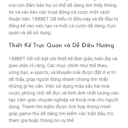
mà còn đảm bảo họ có thể dễ dàng tìm thấy thông
tin và vào kèo các hoạt động cá cược một cách
thuận tiện. 188BET GB hiểu rõ điều này và đã đầu tư
đáng kể vào việc tạo ra một cá cược dễ dàng, trực
quan và dễ sử dụng.
Thiết Kế Trực Quan và Dễ Điều Hướng
188BET GB nổi bật với thiết kế đơn giản, hiện đại và
giao diện rõ ràng. Các mục chính như thể thao,
sòng bạc, e-sports, và khuyến mãi được đặt ở vị trí
dễ thấy, giúp người dùng nhanh chóng tìm thấy
những gì họ cần. Việc sử dụng màu sắc hài hoà
cược, phông chữ dễ đọc và hình ảnh chất lượng cao
tạo cảm giác chuyên nghiệp và thoải mái cho người
dùng. Thanh tìm kiếm được tích hợp thông minh
giúp game thủ dễ dàng tìm kiếm các trận đấu, trò
tham gia hoặc thông tin cụ thể.