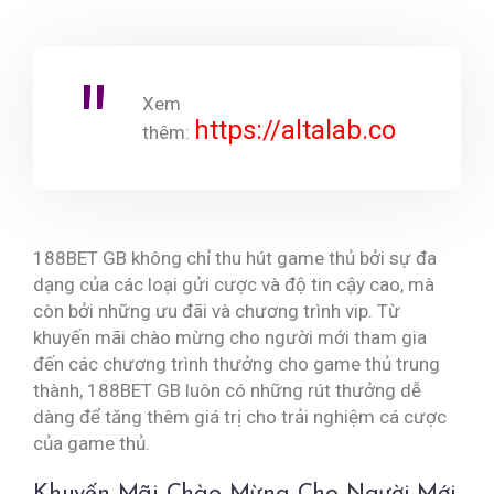
Xem
https://altalab.co
thêm:
188BET GB không chỉ thu hút game thủ bởi sự đa
dạng của các loại gửi cược và độ tin cậy cao, mà
còn bởi những ưu đãi và chương trình vip. Từ
khuyến mãi chào mừng cho người mới tham gia
đến các chương trình thưởng cho game thủ trung
thành, 188BET GB luôn có những rút thưởng dễ
dàng để tăng thêm giá trị cho trải nghiệm cá cược
của game thủ.
Khuyến Mãi Chào Mừng Cho Người Mới