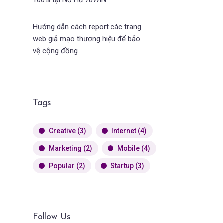
Hướng dẫn cách report các trang
web giả mạo thương hiệu để bảo
vệ cộng đồng
Tags
Creative
(3)
Internet
(4)
Marketing
(2)
Mobile
(4)
Popular
(2)
Startup
(3)
Follow Us