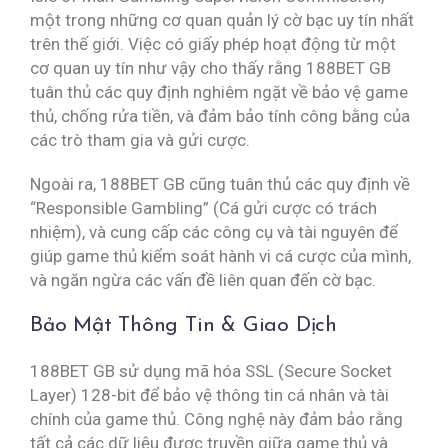
một trong những cơ quan quản lý cờ bạc uy tín nhất
trên thế giới. Việc có giấy phép hoạt động từ một
cơ quan uy tín như vậy cho thấy rằng 188BET GB
tuân thủ các quy định nghiêm ngặt về bảo vệ game
thủ, chống rửa tiền, và đảm bảo tính công bằng của
các trò tham gia và gửi cược.
Ngoài ra, 188BET GB cũng tuân thủ các quy định về
“Responsible Gambling” (Cá gửi cược có trách
nhiệm), và cung cấp các công cụ và tài nguyên để
giúp game thủ kiểm soát hành vi cá cược của mình,
và ngăn ngừa các vấn đề liên quan đến cờ bạc.
Bảo Mật Thông Tin & Giao Dịch
188BET GB sử dụng mã hóa SSL (Secure Socket
Layer) 128-bit để bảo vệ thông tin cá nhân và tài
chính của game thủ. Công nghệ này đảm bảo rằng
tất cả các dữ liệu được truyền giữa game thủ và