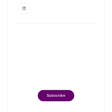
News, Insights & Events
Subscribe to our newsletter
and stay updated on the latest
news
Subscribe