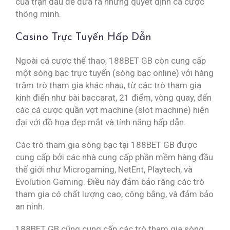
của trận đấu để đưa ra những quyết định cá cược
thông minh.
Casino Trực Tuyến Hấp Dẫn
Ngoài cá cược thể thao, 188BET GB còn cung cấp
một sòng bạc trực tuyến (sòng bạc online) với hàng
trăm trò tham gia khác nhau, từ các trò tham gia
kinh điển như bài baccarat, 21 điểm, vòng quay, đến
các cá cược quần vợt machine (slot machine) hiện
đại với đồ họa đẹp mắt và tính năng hấp dẫn.
Các trò tham gia sòng bạc tại 188BET GB được
cung cấp bởi các nhà cung cấp phần mềm hàng đầu
thế giới như Microgaming, NetEnt, Playtech, và
Evolution Gaming. Điều này đảm bảo rằng các trò
tham gia có chất lượng cao, công bằng, và đảm bảo
an ninh.
188BET GB cũng cung cấp các trò tham gia sòng