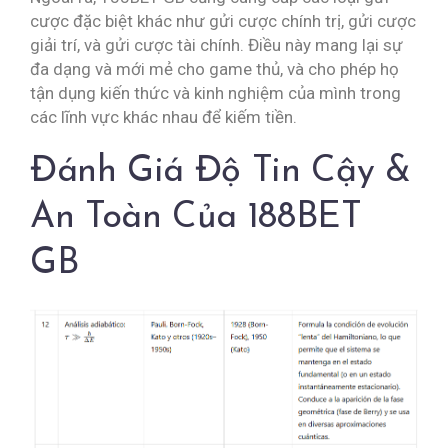
cược đặc biệt khác như gửi cược chính trị, gửi cược
giải trí, và gửi cược tài chính. Điều này mang lại sự
đa dạng và mới mẻ cho game thủ, và cho phép họ
tận dụng kiến thức và kinh nghiệm của mình trong
các lĩnh vực khác nhau để kiếm tiền.
Đánh Giá Độ Tin Cậy &
An Toàn Của 188BET
GB