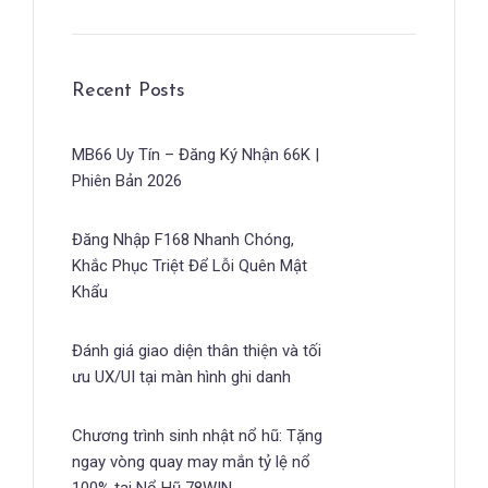
Recent Posts
MB66 Uy Tín – Đăng Ký Nhận 66K |
Phiên Bản 2026
Đăng Nhập F168 Nhanh Chóng,
Khắc Phục Triệt Để Lỗi Quên Mật
Khẩu
Đánh giá giao diện thân thiện và tối
ưu UX/UI tại màn hình ghi danh
Chương trình sinh nhật nổ hũ: Tặng
ngay vòng quay may mắn tỷ lệ nổ
100% tại Nổ Hũ 78WIN