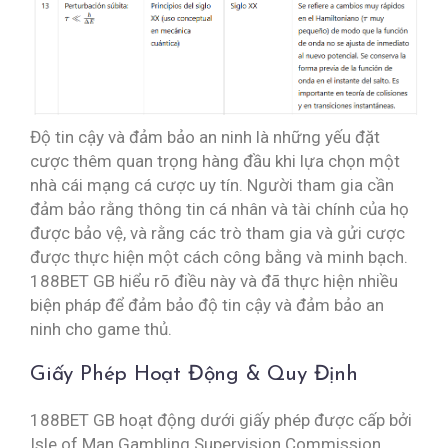
Độ tin cậy và đảm bảo an ninh là những yếu đặt
cược thêm quan trọng hàng đầu khi lựa chọn một
nhà cái mạng cá cược uy tín. Người tham gia cần
đảm bảo rằng thông tin cá nhân và tài chính của họ
được bảo vệ, và rằng các trò tham gia và gửi cược
được thực hiện một cách công bằng và minh bạch.
188BET GB hiểu rõ điều này và đã thực hiện nhiều
biện pháp để đảm bảo độ tin cậy và đảm bảo an
ninh cho game thủ.
Giấy Phép Hoạt Động & Quy Định
188BET GB hoạt động dưới giấy phép được cấp bởi
Isle of Man Gambling Supervision Commission,