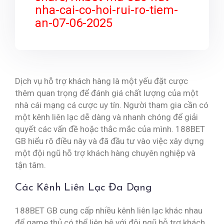
nha-cai-co-hoi-rui-ro-tiem-
an-07-06-2025
Dịch vụ hỗ trợ khách hàng là một yếu đặt cược
thêm quan trọng để đánh giá chất lượng của một
nhà cái mạng cá cược uy tín. Người tham gia cần có
một kênh liên lạc dễ dàng và nhanh chóng để giải
quyết các vấn đề hoặc thắc mắc của mình. 188BET
GB hiểu rõ điều này và đã đầu tư vào việc xây dựng
một đội ngũ hỗ trợ khách hàng chuyên nghiệp và
tận tâm.
Các Kênh Liên Lạc Đa Dạng
188BET GB cung cấp nhiều kênh liên lạc khác nhau
để game thủ có thể liên hệ với đội ngũ hỗ trợ khách